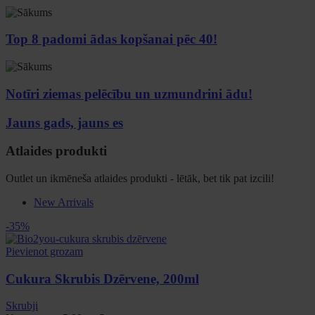
Top 8 padomi ādas kopšanai pēc 40!
Notīri ziemas pelēcību un uzmundrini ādu!
Jauns gads, jauns es
Atlaides produkti
Outlet un ikmēneša atlaides produkti - lētāk, bet tik pat izcili!
New Arrivals
-35%
Pievienot grozam
Cukura Skrubis Dzērvene, 200ml
Skrubji