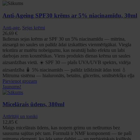
Anti-Ageing SPF30 krēms ar 5% niacinamīdu, 30ml
Anti-age
,
Sejas krēmi
26,69
€
Ikdienas sejas krēms ar SPF 30 un 5% niacinamīdu — mitrina,
aizsargā no saules un palīdz ādai izskatīties vienmērīgākai. Viegla
tekstūra ar matētu nobeigumu, kas neatstāj balto efektu un labi
darbojas zem kosmētikas. Viens produkts dienas krēma un saules
aizsardzības vietā. ☀️ SPF 30 — plašs UVA/UVB spektrs, vidēja
aizsardzība 🧴 5% niacinamīds — palīdz izlīdzināt ādas toni 💧
Mitruma sistēma — hialuronāts, betaīns, glicerīns, smiltsērkšķu eļļa
Pievienot grozam
Jaunums!
Micelārais ūdens, 380ml
Attīrītāji un toniki
12,85
€
Maigs micelārais ūdens, kas noņem grimu un netīrumus bez
sausuma sajūtas pēc tam. Formulā ir NMF komponenti — tie paši
mitruma elementi, ko āda satur dabīgi — un prebiotiskais ksilītols,