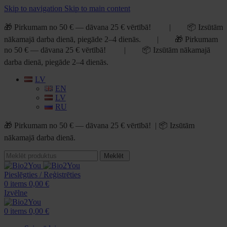
Skip to navigation
Skip to main content
🎁 Pirkumam no 50 € — dāvana 25 € vērtībā! | 📦 Izsūtām
nākamajā darba dienā, piegāde 2–4 dienās. | 🎁 Pirkumam
no 50 € — dāvana 25 € vērtībā! | 📦 Izsūtām nākamajā
darba dienā, piegāde 2–4 dienās.
LV
EN
LV
RU
🎁 Pirkumam no 50 € — dāvana 25 € vērtībā! | 📦 Izsūtām
nākamajā darba dienā.
Meklēt
Pieslēgties / Reģistrēties
0
items
0,00
€
Izvēlne
0
items
0,00
€