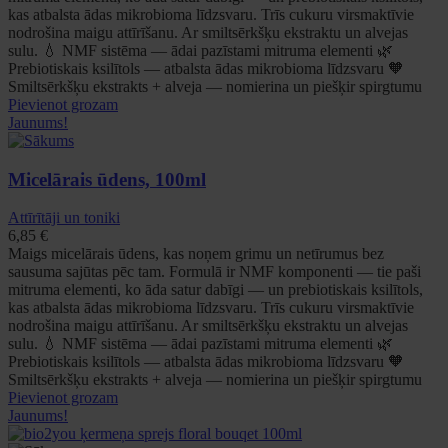
kas atbalsta ādas mikrobioma līdzsvaru. Trīs cukuru virsmaktīvie
nodrošina maigu attīrīšanu. Ar smiltsērkšķu ekstraktu un alvejas
sulu. 💧 NMF sistēma — ādai pazīstami mitruma elementi 🌿
Prebiotiskais ksilītols — atbalsta ādas mikrobioma līdzsvaru 🧡
Smiltsērkšķu ekstrakts + alveja — nomierina un piešķir spirgtumu
Pievienot grozam
Jaunums!
Micelārais ūdens, 100ml
Attīrītāji un toniki
6,85
€
Maigs micelārais ūdens, kas noņem grimu un netīrumus bez
sausuma sajūtas pēc tam. Formulā ir NMF komponenti — tie paši
mitruma elementi, ko āda satur dabīgi — un prebiotiskais ksilītols,
kas atbalsta ādas mikrobioma līdzsvaru. Trīs cukuru virsmaktīvie
nodrošina maigu attīrīšanu. Ar smiltsērkšķu ekstraktu un alvejas
sulu. 💧 NMF sistēma — ādai pazīstami mitruma elementi 🌿
Prebiotiskais ksilītols — atbalsta ādas mikrobioma līdzsvaru 🧡
Smiltsērkšķu ekstrakts + alveja — nomierina un piešķir spirgtumu
Pievienot grozam
Jaunums!