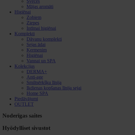
Sveces
Mājas aromāti
Higiēnai
Zobiem
Ziepes
Intīmai higiēnai
Komplekti
Dāvanu komplekti
Sejas ādai
Ķermenim
Higiēnai
Vannai un SPA
Kolekcijas
DERMA+
Anti-age
Smiltsērkšķu līnija
Ikdienas kopšanas līnija sejai
Home SPA
Piedāvājumi
OUTLET
Noderīgas saites
Hyödylliset sivustot