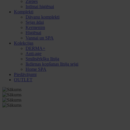
Ziepes
Intīmai higiēnai
Komplekti
Dāvanu komplekti
Sejas ādai
Ķermenim
Higiēnai
Vannai un SPA
Kolekcijas
DERMA+
Anti-age
Smiltsērkšķu līnija
Ikdienas kopšanas līnija sejai
Home SPA
Piedāvājumi
OUTLET