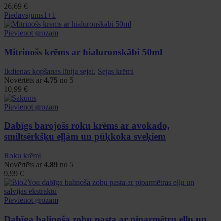
26,69
€
Piedāvājums
1+1
Pievienot grozam
Mitrinošs krēms ar hialuronskābi 50ml
Ikdienas kopšanas līnija sejai
,
Sejas krēmi
Novērtēts ar
4.75
no 5
10,99
€
Pievienot grozam
Dabīgs barojošs roku krēms ar avokado,
smiltsērkšķu eļļām un pūķkoka sveķiem
Roku krēmi
Novērtēts ar
4.89
no 5
9,99
€
Pievienot grozam
Dabīga balinoša zobu pasta ar piparmētru eļļu un