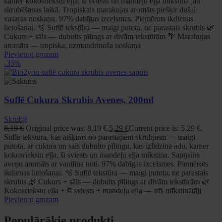
kamēr kokosriekstu eļļa, šī sviests un mandeļu eļļa mīkstina jau
skrubēšanas laikā. Tropiskais marakujas aromāts piešķir dušai
vasaras noskaņu. 97% dabīgas izcelsmes. Piemērots ikdienas
lietošanai. 🫧 Suflē tekstūra — maigi putota, ne parastais skrubis 🌿
Cukurs + sāls — dubults pīlings ar divām tekstūrām 🌴 Marakujas
aromāts — tropiska, uzmundrinoša noskaņa
Pievienot grozam
-35%
Suflē Cukura Skrubis Avenes, 200ml
Skrubji
8,19
€
Original price was: 8,19 €.
5,29
€
Current price is: 5,29 €.
Suflē tekstūra, kas atšķiras no parastajiem skrubjiem — maigi
putota, ar cukura un sāls dubulto pīlingu, kas izlīdzina ādu, kamēr
kokosriekstu eļļa, šī sviests un mandeļu eļļa mīkstina. Sapņains
aveņu aromāts ar vanilīna noti. 97% dabīgas izcelsmes. Piemērots
ikdienas lietošanai. 🫧 Suflē tekstūra — maigi putota, ne parastais
skrubis 🌿 Cukurs + sāls — dubults pīlings ar divām tekstūrām 🌿
Kokosriekstu eļļa + šī sviests + mandeļu eļļa — trīs mīkstinātāji
Pievienot grozam
Populārākie produkti