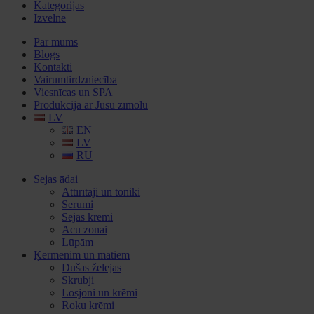
Kategorijas
Izvēlne
Par mums
Blogs
Kontakti
Vairumtirdzniecība
Viesnīcas un SPA
Produkcija ar Jūsu zīmolu
LV
EN
LV
RU
Sejas ādai
Attīrītāji un toniki
Serumi
Sejas krēmi
Acu zonai
Lūpām
Ķermenim un matiem
Dušas želejas
Skrubji
Losjoni un krēmi
Roku krēmi