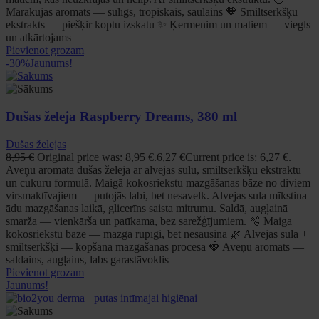
Marakujas aromāts — sulīgs, tropiskais, saulains 🧡 Smiltsērkšķu
ekstrakts — piešķir koptu izskatu ✨ Ķermenim un matiem — viegls
un atkārtojams
Pievienot grozam
-30%
Jaunums!
Dušas želeja Raspberry Dreams, 380 ml
Dušas želejas
8,95
€
Original price was: 8,95 €.
6,27
€
Current price is: 6,27 €.
Aveņu aromāta dušas želeja ar alvejas sulu, smiltsērkšķu ekstraktu
un cukuru formulā. Maigā kokosriekstu mazgāšanas bāze no diviem
virsmaktīvajiem — putojās labi, bet nesavelk. Alvejas sula mīkstina
ādu mazgāšanas laikā, glicerīns saista mitrumu. Saldā, augļainā
smarža — vienkārša un patīkama, bez sarežģījumiem. 🫧 Maiga
kokosriekstu bāze — mazgā rūpīgi, bet nesausina 🌿 Alvejas sula +
smiltsērkšķi — kopšana mazgāšanas procesā 🍓 Aveņu aromāts —
saldains, augļains, labs garastāvoklis
Pievienot grozam
Jaunums!