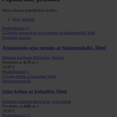
Mūsu klientu populārākās izvēles
New Arrivals
Piedāvājums
1+1
Pievienot grozam
Atjaunojošs sejas serums ar hialuronskābi, 50ml
Ikdienas kopšanas līnija sejai
,
Serumi
Novērtēts ar
4.79
no 5
10,99
€
Piedāvājums
1+1
Pievienot grozam
Sejas krēms ar kolagēnu 50ml
Ikdienas kopšanas līnija sejai
,
Sejas krēmi
Novērtēts ar
4.60
no 5
10,99
€
Piedāvājums
3+2