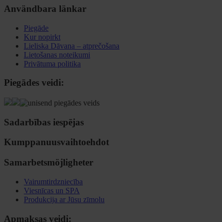
Användbara länkar
Piegāde
Kur nopirkt
Lieliska Dāvana – atprečošana
Lietošanas noteikumi
Privātuma politika
Piegādes veidi:
Sadarbības iespējas
Kumppanuusvaihtoehdot
Samarbetsmöjligheter
Vairumtirdzniecība
Viesnīcas un SPA
Produkcija ar Jūsu zīmolu
Apmaksas veidi: