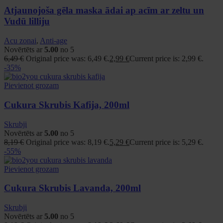
Atjaunojoša gēla maska ādai ap acīm ar zeltu un
Vudū lilliju
Acu zonai
,
Anti-age
Novērtēts ar
5.00
no 5
6,49
€
Original price was: 6,49 €.
2,99
€
Current price is: 2,99 €.
-35%
Pievienot grozam
Cukura Skrubis Kafija, 200ml
Skrubji
Novērtēts ar
5.00
no 5
8,19
€
Original price was: 8,19 €.
5,29
€
Current price is: 5,29 €.
-55%
Pievienot grozam
Cukura Skrubis Lavanda, 200ml
Skrubji
Novērtēts ar
5.00
no 5