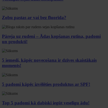
Zobu pastas ar vai bez fluorīda?
Pāreja uz rudeni – Ādas kopšanas rutīna, padomi
un produkti!
5 iemesli, kāpēc novecošana ir dzīves skaistākais
moments!
5 padomi kāpēc izvēlēties produktus ar SPF!
Top 5 padomi kā dabiski iegūt veselīgu ādu!