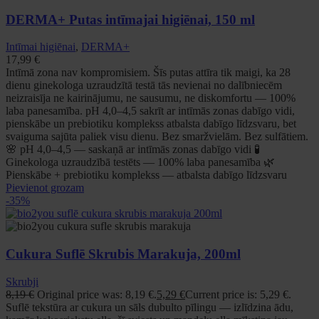
DERMA+ Putas intīmajai higiēnai, 150 ml
Intīmai higiēnai
,
DERMA+
17,99
€
Intīmā zona nav kompromisiem. Šīs putas attīra tik maigi, ka 28
dienu ginekologa uzraudzītā testā tās nevienai no dalībniecēm
neizraisīja ne kairinājumu, ne sausumu, ne diskomfortu — 100%
laba panesamība. pH 4,0–4,5 sakrīt ar intīmās zonas dabīgo vidi,
pienskābe un prebiotiku komplekss atbalsta dabīgo līdzsvaru, bet
svaiguma sajūta paliek visu dienu. Bez smaržvielām. Bez sulfātiem.
🌸 pH 4,0–4,5 — saskaņā ar intīmās zonas dabīgo vidi 🧪
Ginekologa uzraudzībā testēts — 100% laba panesamība 🌿
Pienskābe + prebiotiku komplekss — atbalsta dabīgo līdzsvaru
Pievienot grozam
-35%
Cukura Suflē Skrubis Marakuja, 200ml
Skrubji
8,19
€
Original price was: 8,19 €.
5,29
€
Current price is: 5,29 €.
Suflē tekstūra ar cukura un sāls dubulto pīlingu — izlīdzina ādu,