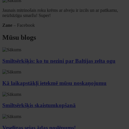
Jaunais mitrinošais roku krēms ar alveju ir izcils un ar patīkamu,
neizbāzīgu smaržu! Super!
Zane
– Facebook
Mūsu blogs
Smiltsērkšķis: ko tu nezini par Baltijas zelta ogu
Kā laikapstākļi ietekmē mūsu noskaņojumu
Smiltsērkšķis skaistumkopšanā
Veselīgas sejas ādas noslēpums!