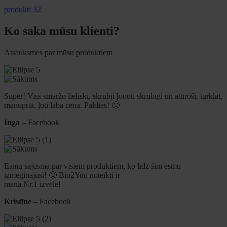
produkti 32
Ko saka mūsu klienti?
Atsauksmes par mūsu produktiem
Super! Viss smaržo lieliski, skrubji ļoooti skrubīgi un attīroši, turklāt,
manuprāt, ļoti laba cena. Paldies! 🙂
Inga
– Facebook
Esmu sajūsmā par visiem produktiem, ko līdz šim esmu
izmēģinājusi! 🙂 Bio2You noteikti ir
mana Nr.1 izvēle!
Kristīne
– Facebook