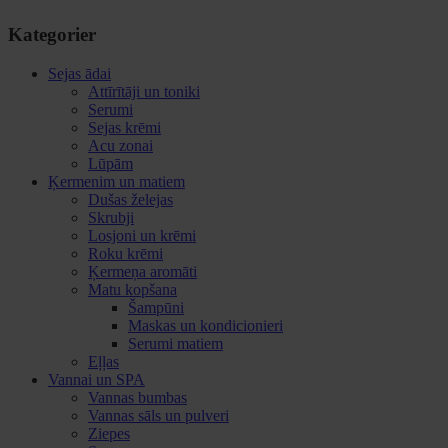
Kategorier
Sejas ādai
Attīrītāji un toniki
Serumi
Sejas krēmi
Acu zonai
Lūpām
Ķermenim un matiem
Dušas želejas
Skrubji
Losjoni un krēmi
Roku krēmi
Ķermeņa aromāti
Matu kopšana
Šampūni
Maskas un kondicionieri
Serumi matiem
Eļļas
Vannai un SPA
Vannas bumbas
Vannas sāls un pulveri
Ziepes