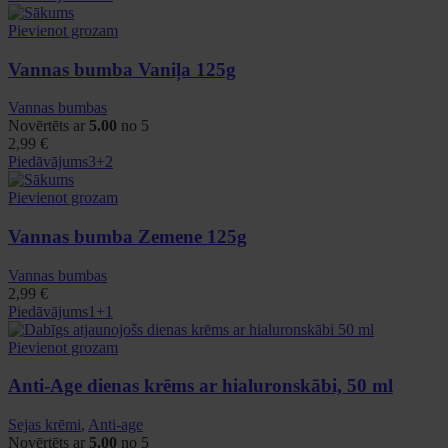
Pievienot grozam
Vannas bumba Vaniļa 125g
Vannas bumbas
Novērtēts ar
5.00
no 5
2,99
€
Piedāvājums
3+2
Pievienot grozam
Vannas bumba Zemene 125g
Vannas bumbas
2,99
€
Piedāvājums
1+1
Pievienot grozam
Anti-Age dienas krēms ar hialuronskābi, 50 ml
Sejas krēmi
,
Anti-age
Novērtēts ar
5.00
no 5