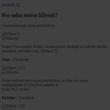
produkti 32
Ko saka mūsu klienti?
Atsauksmes par mūsu produktiem
Super! Viss smaržo lieliski, skrubji ļoooti skrubīgi un attīroši, turklāt,
manuprāt, ļoti laba cena. Paldies! 🙂
Inga
– Facebook
Esmu sajūsmā par visiem produktiem, ko līdz šim esmu
izmēģinājusi! 🙂 Bio2You noteikti ir
mana Nr.1 izvēle!
Kristīne
– Facebook