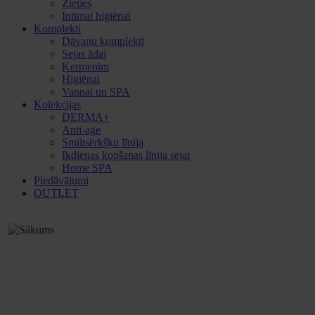
Ziepes
Intīmai higiēnai
Komplekti
Dāvanu komplekti
Sejas ādai
Ķermenim
Higiēnai
Vannai un SPA
Kolekcijas
DERMA+
Anti-age
Smiltsērkšķu līnija
Ikdienas kopšanas līnija sejai
Home SPA
Piedāvājumi
OUTLET