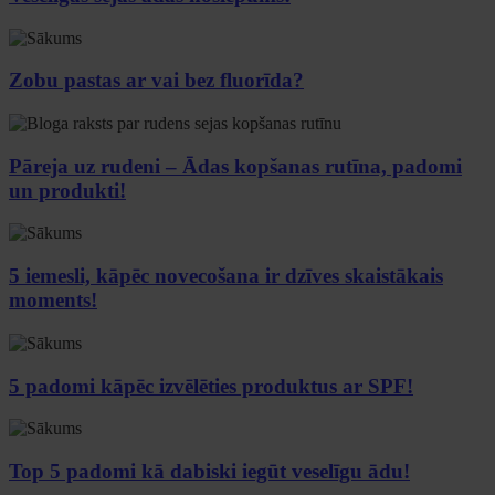
Zobu pastas ar vai bez fluorīda?
Pāreja uz rudeni – Ādas kopšanas rutīna, padomi
un produkti!
5 iemesli, kāpēc novecošana ir dzīves skaistākais
moments!
5 padomi kāpēc izvēlēties produktus ar SPF!
Top 5 padomi kā dabiski iegūt veselīgu ādu!