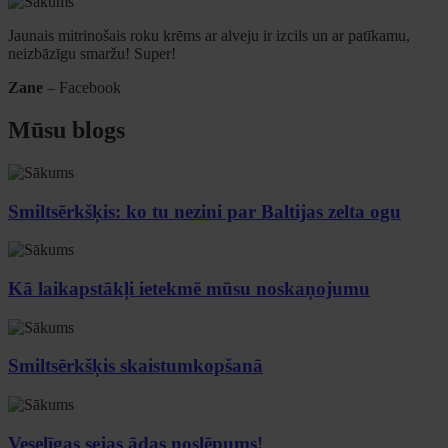
Jaunais mitrinošais roku krēms ar alveju ir izcils un ar patīkamu,
neizbāzīgu smaržu! Super!
Zane
– Facebook
Mūsu blogs
Smiltsērkšķis: ko tu nezini par Baltijas zelta ogu
Kā laikapstākļi ietekmē mūsu noskaņojumu
Smiltsērkšķis skaistumkopšanā
Veselīgas sejas ādas noslēpums!