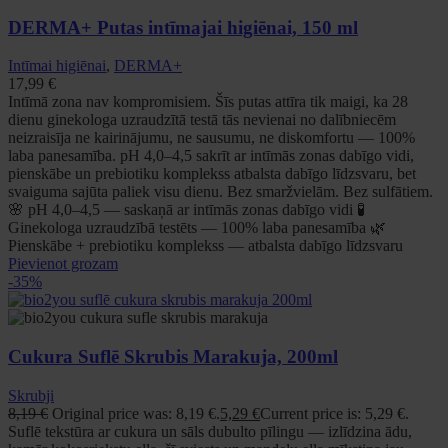
DERMA+ Putas intīmajai higiēnai, 150 ml
Intīmai higiēnai
,
DERMA+
17,99
€
Intīmā zona nav kompromisiem. Šīs putas attīra tik maigi, ka 28
dienu ginekologa uzraudzītā testā tās nevienai no dalībniecēm
neizraisīja ne kairinājumu, ne sausumu, ne diskomfortu — 100%
laba panesamība. pH 4,0–4,5 sakrīt ar intīmās zonas dabīgo vidi,
pienskābe un prebiotiku komplekss atbalsta dabīgo līdzsvaru, bet
svaiguma sajūta paliek visu dienu. Bez smaržvielām. Bez sulfātiem.
🌸 pH 4,0–4,5 — saskaņā ar intīmās zonas dabīgo vidi 🧪
Ginekologa uzraudzībā testēts — 100% laba panesamība 🌿
Pienskābe + prebiotiku komplekss — atbalsta dabīgo līdzsvaru
Pievienot grozam
-35%
Cukura Suflē Skrubis Marakuja, 200ml
Skrubji
8,19
€
Original price was: 8,19 €.
5,29
€
Current price is: 5,29 €.
Suflē tekstūra ar cukura un sāls dubulto pīlingu — izlīdzina ādu,