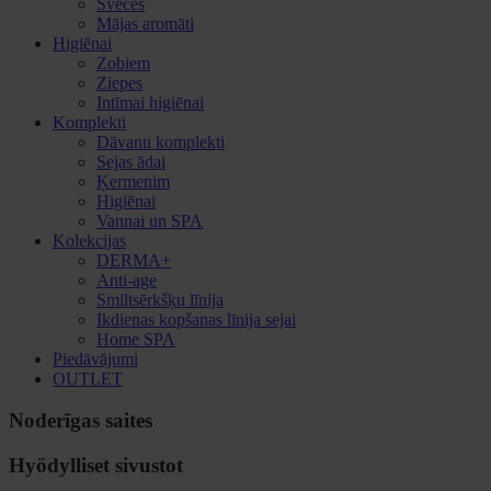
Sveces
Mājas aromāti
Higiēnai
Zobiem
Ziepes
Intīmai higiēnai
Komplekti
Dāvanu komplekti
Sejas ādai
Ķermenim
Higiēnai
Vannai un SPA
Kolekcijas
DERMA+
Anti-age
Smiltsērkšķu līnija
Ikdienas kopšanas līnija sejai
Home SPA
Piedāvājumi
OUTLET
Noderīgas saites
Hyödylliset sivustot