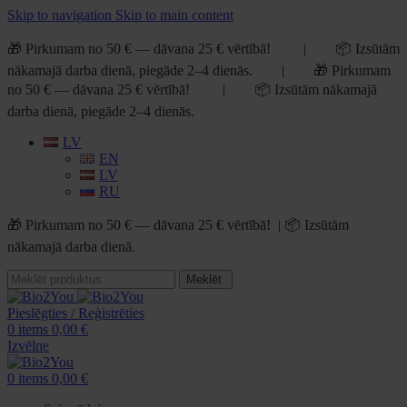
Skip to navigation
Skip to main content
🎁 Pirkumam no 50 € — dāvana 25 € vērtībā! | 📦 Izsūtām
nākamajā darba dienā, piegāde 2–4 dienās. | 🎁 Pirkumam
no 50 € — dāvana 25 € vērtībā! | 📦 Izsūtām nākamajā
darba dienā, piegāde 2–4 dienās.
LV
EN
LV
RU
🎁 Pirkumam no 50 € — dāvana 25 € vērtībā! | 📦 Izsūtām
nākamajā darba dienā.
Meklēt
Pieslēgties / Reģistrēties
0
items
0,00
€
Izvēlne
0
items
0,00
€