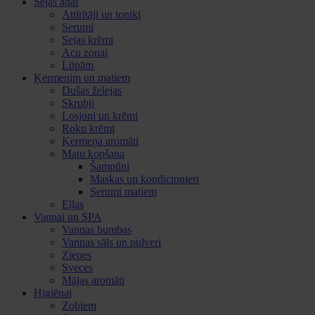
Sejas ādai
Attīrītāji un toniki
Serumi
Sejas krēmi
Acu zonai
Lūpām
Ķermenim un matiem
Dušas želejas
Skrubji
Losjoni un krēmi
Roku krēmi
Ķermeņa aromāti
Matu kopšana
Šampūni
Maskas un kondicionieri
Serumi matiem
Eļļas
Vannai un SPA
Vannas bumbas
Vannas sāls un pulveri
Ziepes
Sveces
Mājas aromāti
Higiēnai
Zobiem