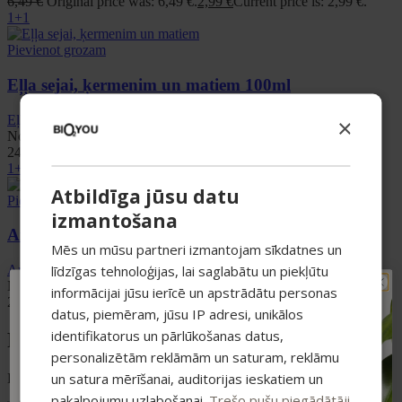
6,49
€
Original price was: 6,49 €.
2,99
€
Current price is: 2,99 €.
1+1
Pievienot grozam
Eļļa sejai, ķermenim un matiem 100ml
Eļļas
,
Smiltsērkšķu līnija
×
Novērtēts ar
4.93
no 5
24,99
€
1+1
Atbildīga jūsu datu
Pievienot grozam
izmantošana
Anti-Age serums sejas ādai 15ml
Mēs un mūsu partneri izmantojam sīkdatnes un
līdzīgas tehnoloģijas, lai saglabātu un piekļūtu
Anti-age
,
Serumi
Novērtēts ar
4.85
no 5
informācijai jūsu ierīcē un apstrādātu personas
TAVAM PIRMAJAM
29,99
€
datus, piemēram, jūsu IP adresi, unikālos
PIRKUMAM PAPILDUS
identifikatorus un pārlūkošanas datus,
Produktu kategorijas
-15% ATLAIDE!
personalizētām reklāmām un saturam, reklāmu
Pieraksties jaunumiem un saņem īpašu
atlaidi savam pirmajam pasūtījumam.
un satura mērīšanai, auditorijas ieskatiem un
Dažādi produkti tavai veselībai un skaistumam
pakalpojumu uzlabošanai.
Trešo pušu piegādātāji
Atlaide summējas ar esošajiem piedāvājumiem