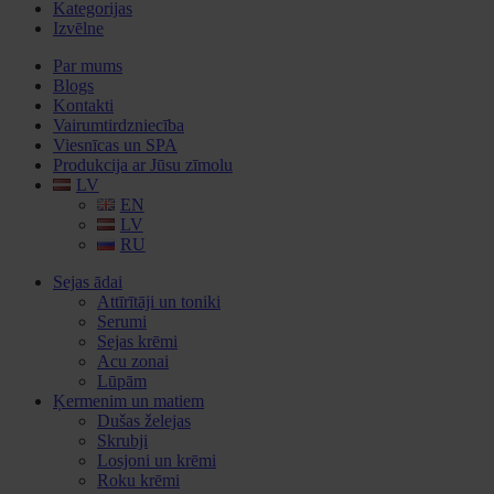
Kategorijas
Izvēlne
Par mums
Blogs
Kontakti
Vairumtirdzniecība
Viesnīcas un SPA
Produkcija ar Jūsu zīmolu
LV
EN
LV
RU
Sejas ādai
Attīrītāji un toniki
Serumi
Sejas krēmi
Acu zonai
Lūpām
Ķermenim un matiem
Dušas želejas
Skrubji
Losjoni un krēmi
Roku krēmi