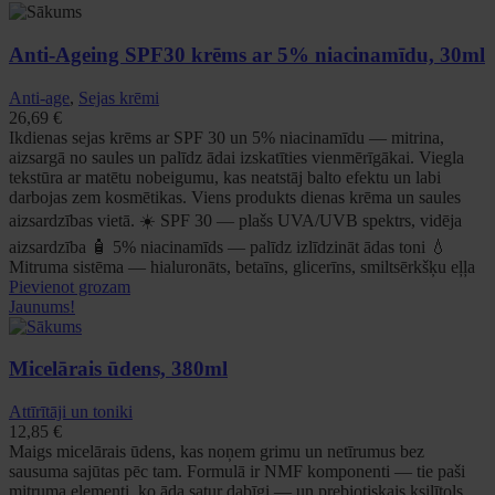
Anti-Ageing SPF30 krēms ar 5% niacinamīdu, 30ml
Anti-age
,
Sejas krēmi
26,69
€
Ikdienas sejas krēms ar SPF 30 un 5% niacinamīdu — mitrina,
aizsargā no saules un palīdz ādai izskatīties vienmērīgākai. Viegla
tekstūra ar matētu nobeigumu, kas neatstāj balto efektu un labi
darbojas zem kosmētikas. Viens produkts dienas krēma un saules
aizsardzības vietā. ☀️ SPF 30 — plašs UVA/UVB spektrs, vidēja
aizsardzība 🧴 5% niacinamīds — palīdz izlīdzināt ādas toni 💧
Mitruma sistēma — hialuronāts, betaīns, glicerīns, smiltsērkšķu eļļa
Pievienot grozam
Jaunums!
Micelārais ūdens, 380ml
Attīrītāji un toniki
12,85
€
Maigs micelārais ūdens, kas noņem grimu un netīrumus bez
sausuma sajūtas pēc tam. Formulā ir NMF komponenti — tie paši
mitruma elementi, ko āda satur dabīgi — un prebiotiskais ksilītols,