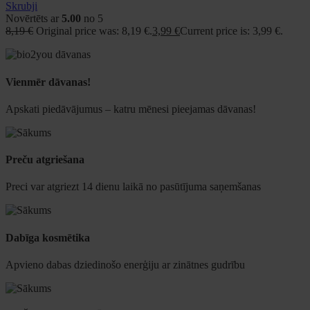
Skrubji
Novērtēts ar
5.00
no 5
8,19
€
Original price was: 8,19 €.
3,99
€
Current price is: 3,99 €.
Vienmēr dāvanas!
Apskati piedāvājumus – katru mēnesi pieejamas dāvanas!
Preču atgriešana
Preci var atgriezt 14 dienu laikā no pasūtījuma saņemšanas
Dabīga kosmētika
Apvieno dabas dziedinošo enerģiju ar zinātnes gudrību