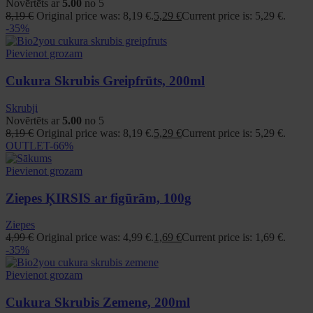
Novērtēts ar
5.00
no 5
8,19
€
Original price was: 8,19 €.
5,29
€
Current price is: 5,29 €.
-35%
Pievienot grozam
Cukura Skrubis Greipfrūts, 200ml
Skrubji
Novērtēts ar
5.00
no 5
8,19
€
Original price was: 8,19 €.
5,29
€
Current price is: 5,29 €.
OUTLET
-66%
Pievienot grozam
Ziepes ĶIRSIS ar figūrām, 100g
Ziepes
4,99
€
Original price was: 4,99 €.
1,69
€
Current price is: 1,69 €.
-35%
Pievienot grozam
Cukura Skrubis Zemene, 200ml