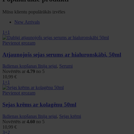
Mūsu klientu populārākās izvēles
New Arrivals
1+1
Pievienot grozam
Atjaunojošs sejas serums ar hialuronskābi, 50ml
Ikdienas kopšanas līnija sejai
,
Serumi
Novērtēts ar
4.79
no 5
10,99
€
1+1
Pievienot grozam
Sejas krēms ar kolagēnu 50ml
Ikdienas kopšanas līnija sejai
,
Sejas krēmi
Novērtēts ar
4.60
no 5
10,99
€
3+2