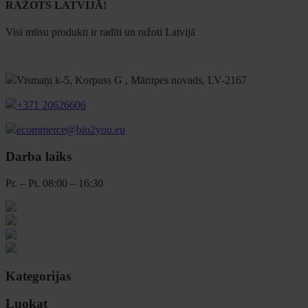
RAŽOTS LATVIJĀ!
Visi mūsu produkti ir radīti un ražoti Latvijā
Vismaņi k-5, Korpuss G , Mārupes novads, LV-2167
+371 20626606
ecommerce@bio2you.eu
Darba laiks
Pr. – Pt. 08:00 – 16:30
Kategorijas
Luokat