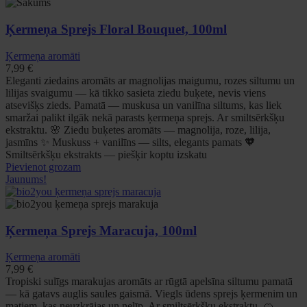
Ķermeņa Sprejs Floral Bouquet, 100ml
Ķermeņa aromāti
7,99
€
Eleganti ziedains aromāts ar magnolijas maigumu, rozes siltumu un
lilijas svaigumu — kā tikko sasieta ziedu buķete, nevis viens
atsevišķs zieds. Pamatā — muskusa un vanilīna siltums, kas liek
smaržai palikt ilgāk nekā parasts ķermeņa sprejs. Ar smiltsērkšķu
ekstraktu. 🌸 Ziedu buķetes aromāts — magnolija, roze, lilija,
jasmīns ✨ Muskuss + vanilīns — silts, elegants pamats 🧡
Smiltsērkšķu ekstrakts — piešķir koptu izskatu
Pievienot grozam
Jaunums!
Ķermeņa Sprejs Maracuja, 100ml
Ķermeņa aromāti
7,99
€
Tropiski sulīgs marakujas aromāts ar rūgtā apelsīna siltumu pamatā
— kā gatavs auglis saules gaismā. Viegls ūdens sprejs ķermenim un
matiem, kas neuzkrājas un nelīp. Ar smiltsērkšķu ekstraktu. 🍊