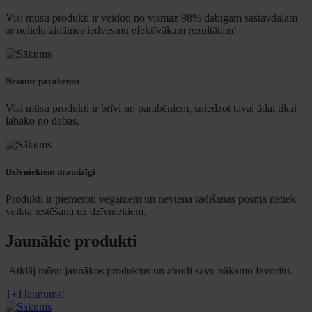
Visi mūsu produkti ir veidoti no vismaz 98% dabīgām sastāvdaļām
ar nelielu zinātnes iedvesmu efektīvākam rezultātam!
Nesatur parabēnus
Visi mūsu produkti ir brīvi no parabēniem, sniedzot tavai ādai tikai
labāko no dabas.​
Dzīvniekiem draudzīgi
Produkti ir piemēroti vegāniem un nevienā radīšanas posmā netiek
veikta testēšana uz dzīvniekiem.
Jaunākie produkti
Atklāj mūsu jaunākos produktus un atrodi savu nākamo favorītu.
1+1
Jaunums!