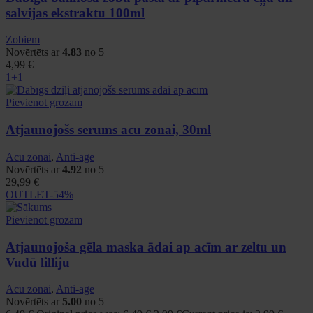
salvijas ekstraktu 100ml
Zobiem
Novērtēts ar
4.83
no 5
4,99
€
1+1
Pievienot grozam
Atjaunojošs serums acu zonai, 30ml
Acu zonai
,
Anti-age
Novērtēts ar
4.92
no 5
29,99
€
OUTLET
-54%
Pievienot grozam
Atjaunojoša gēla maska ādai ap acīm ar zeltu un
Vudū lilliju
Acu zonai
,
Anti-age
Novērtēts ar
5.00
no 5