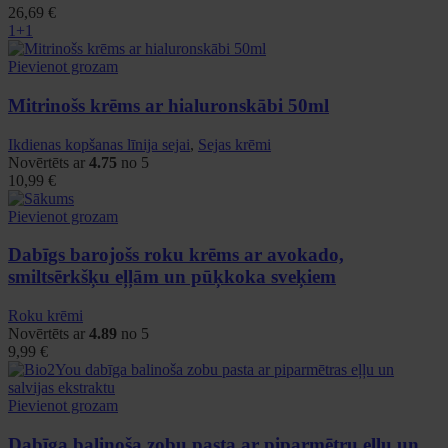
26,69
€
1+1
Pievienot grozam
Mitrinošs krēms ar hialuronskābi 50ml
Ikdienas kopšanas līnija sejai
,
Sejas krēmi
Novērtēts ar
4.75
no 5
10,99
€
Pievienot grozam
Dabīgs barojošs roku krēms ar avokado,
smiltsērkšķu eļļām un pūķkoka sveķiem
Roku krēmi
Novērtēts ar
4.89
no 5
9,99
€
Pievienot grozam
Dabīga balinoša zobu pasta ar piparmētru eļļu un