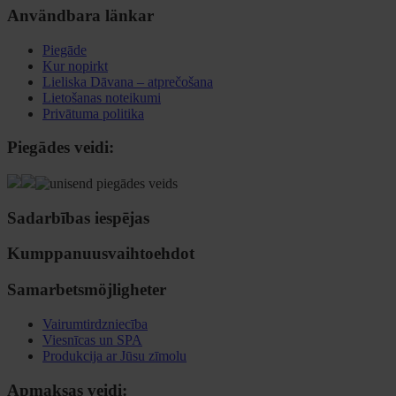
Användbara länkar
Piegāde
Kur nopirkt
Lieliska Dāvana – atprečošana
Lietošanas noteikumi
Privātuma politika
Piegādes veidi:
Sadarbības iespējas
Kumppanuusvaihtoehdot
Samarbetsmöjligheter
Vairumtirdzniecība
Viesnīcas un SPA
Produkcija ar Jūsu zīmolu
Apmaksas veidi: