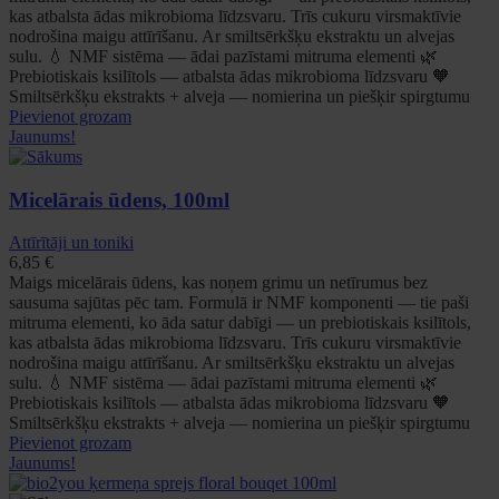
kas atbalsta ādas mikrobioma līdzsvaru. Trīs cukuru virsmaktīvie
nodrošina maigu attīrīšanu. Ar smiltsērkšķu ekstraktu un alvejas
sulu. 💧 NMF sistēma — ādai pazīstami mitruma elementi 🌿
Prebiotiskais ksilītols — atbalsta ādas mikrobioma līdzsvaru 🧡
Smiltsērkšķu ekstrakts + alveja — nomierina un piešķir spirgtumu
Pievienot grozam
Jaunums!
Micelārais ūdens, 100ml
Attīrītāji un toniki
6,85
€
Maigs micelārais ūdens, kas noņem grimu un netīrumus bez
sausuma sajūtas pēc tam. Formulā ir NMF komponenti — tie paši
mitruma elementi, ko āda satur dabīgi — un prebiotiskais ksilītols,
kas atbalsta ādas mikrobioma līdzsvaru. Trīs cukuru virsmaktīvie
nodrošina maigu attīrīšanu. Ar smiltsērkšķu ekstraktu un alvejas
sulu. 💧 NMF sistēma — ādai pazīstami mitruma elementi 🌿
Prebiotiskais ksilītols — atbalsta ādas mikrobioma līdzsvaru 🧡
Smiltsērkšķu ekstrakts + alveja — nomierina un piešķir spirgtumu
Pievienot grozam
Jaunums!