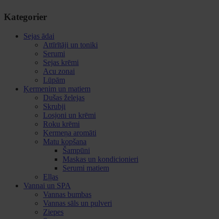
Kategorier
Sejas ādai
Attīrītāji un toniki
Serumi
Sejas krēmi
Acu zonai
Lūpām
Ķermenim un matiem
Dušas želejas
Skrubji
Losjoni un krēmi
Roku krēmi
Ķermeņa aromāti
Matu kopšana
Šampūni
Maskas un kondicionieri
Serumi matiem
Eļļas
Vannai un SPA
Vannas bumbas
Vannas sāls un pulveri
Ziepes