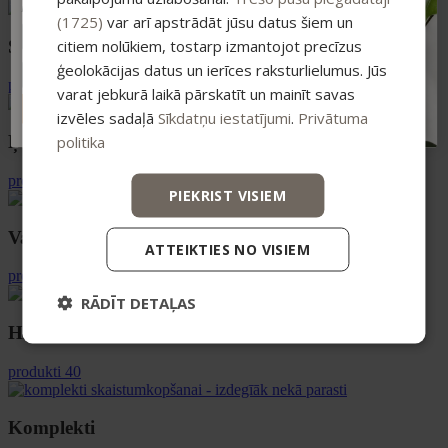
pirkumiem virs 25 €
(1725)
var arī apstrādāt jūsu datus šiem un
citiem nolūkiem, tostarp izmantojot precīzus
Sejas ādai
ģeolokācijas datus un ierīces raksturlielumus. Jūs
produkti 29
varat jebkurā laikā pārskatīt un mainīt savas
ABONĒT
izvēles sadaļā
Sīkdatņu iestatījumi
.
Privātuma
Ķermenim un matiem
politika
produkti 49
PIEKRIST VISIEM
Vannai un SPA
ATTEIKTIES NO VISIEM
produkti 27
RĀDĪT DETAĻAS
Higiēnai
produkti 40
Komplekti