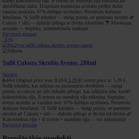
kamēr kokosriekstu eļļa, šī sviests un mandeļu eļļa mīkstina jau
skrubēšanas laikā. Tropiskais marakujas aromāts piešķir dušai
vasaras noskaņu. 97% dabīgas izcelsmes. Piemērots ikdienas
lietošanai. 🫧 Suflē tekstūra — maigi putota, ne parastais skrubis 🌿
Cukurs + sāls — dubults pīlings ar divām tekstūrām 🌴 Marakujas
aromāts — tropiska, uzmundrinoša noskaņa
Pievienot grozam
-35%
Suflē Cukura Skrubis Avenes, 200ml
Skrubji
8,19
€
Original price was: 8,19 €.
5,29
€
Current price is: 5,29 €.
Suflē tekstūra, kas atšķiras no parastajiem skrubjiem — maigi
putota, ar cukura un sāls dubulto pīlingu, kas izlīdzina ādu, kamēr
kokosriekstu eļļa, šī sviests un mandeļu eļļa mīkstina. Sapņains
aveņu aromāts ar vanilīna noti. 97% dabīgas izcelsmes. Piemērots
ikdienas lietošanai. 🫧 Suflē tekstūra — maigi putota, ne parastais
skrubis 🌿 Cukurs + sāls — dubults pīlings ar divām tekstūrām 🌿
Kokosriekstu eļļa + šī sviests + mandeļu eļļa — trīs mīkstinātāji
Pievienot grozam
Populārākie produkti