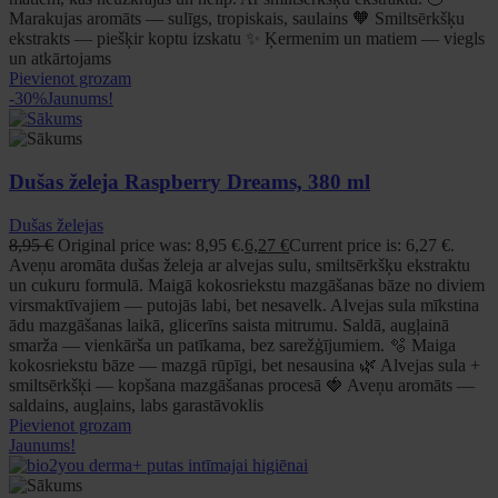
Marakujas aromāts — sulīgs, tropiskais, saulains 🧡 Smiltsērkšķu
ekstrakts — piešķir koptu izskatu ✨ Ķermenim un matiem — viegls
un atkārtojams
Pievienot grozam
-30%
Jaunums!
Dušas želeja Raspberry Dreams, 380 ml
Dušas želejas
8,95
€
Original price was: 8,95 €.
6,27
€
Current price is: 6,27 €.
Aveņu aromāta dušas želeja ar alvejas sulu, smiltsērkšķu ekstraktu
un cukuru formulā. Maigā kokosriekstu mazgāšanas bāze no diviem
virsmaktīvajiem — putojās labi, bet nesavelk. Alvejas sula mīkstina
ādu mazgāšanas laikā, glicerīns saista mitrumu. Saldā, augļainā
smarža — vienkārša un patīkama, bez sarežģījumiem. 🫧 Maiga
kokosriekstu bāze — mazgā rūpīgi, bet nesausina 🌿 Alvejas sula +
smiltsērkšķi — kopšana mazgāšanas procesā 🍓 Aveņu aromāts —
saldains, augļains, labs garastāvoklis
Pievienot grozam
Jaunums!