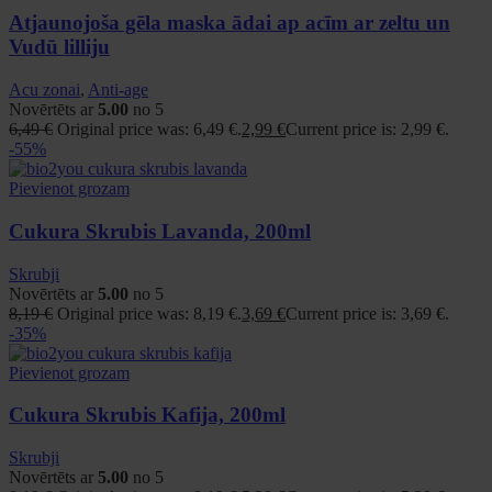
Atjaunojoša gēla maska ādai ap acīm ar zeltu un
Vudū lilliju
Acu zonai
,
Anti-age
Novērtēts ar
5.00
no 5
6,49
€
Original price was: 6,49 €.
2,99
€
Current price is: 2,99 €.
-55%
Pievienot grozam
Cukura Skrubis Lavanda, 200ml
Skrubji
Novērtēts ar
5.00
no 5
8,19
€
Original price was: 8,19 €.
3,69
€
Current price is: 3,69 €.
-35%
Pievienot grozam
Cukura Skrubis Kafija, 200ml
Skrubji
Novērtēts ar
5.00
no 5