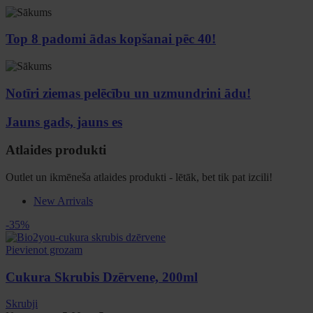
Top 8 padomi ādas kopšanai pēc 40!
Notīri ziemas pelēcību un uzmundrini ādu!
Jauns gads, jauns es
Atlaides produkti
Outlet un ikmēneša atlaides produkti - lētāk, bet tik pat izcili!
New Arrivals
-35%
Pievienot grozam
Cukura Skrubis Dzērvene, 200ml
Skrubji