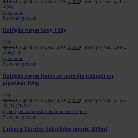
8,19
€
Original price was: 8,19 €.
5,29
€
Current price is: 5,29 €.
-45%
Pievienot grozam
Dabīgās ziepes Sexy 100g
Ziepes
3,99
€
Original price was: 3,99 €.
2,19
€
Current price is: 2,19 €.
-40%
2+1
Pievienot grozam
Dabīgās ziepes Detox ar aktivēto kokogli un
pipariem 100g
Ziepes
4,08
€
Original price was: 4,08 €.
2,45
€
Current price is: 2,45 €.
OUTLET
-51%
Pievienot grozam
Cukura Skrubis Šokolādes sapnis, 200ml