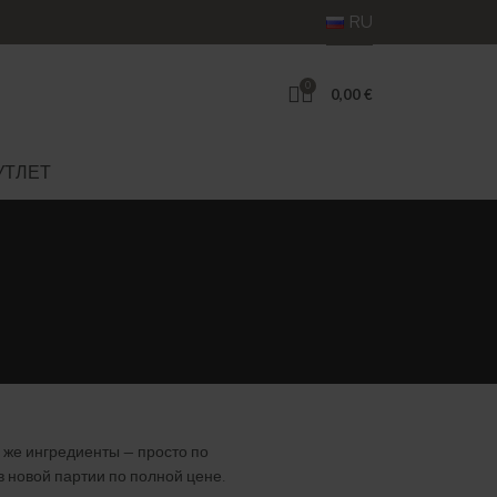
RU
0
0,00
€
УТЛЕТ
е же ингредиенты — просто по
в новой партии по полной цене.