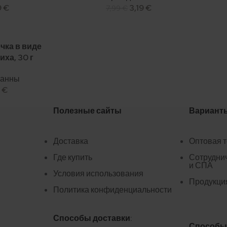
9
€
3,19
€
7,99
€
чка в виде
ха, 30 г
ванны
9
€
Полезные сайты
Вариант
Доставка
Оптовая 
Где купить
Сотруднич
и СПА
Условия использования
Продукци
Политика конфиденциальности
Способы доставки:
Способы