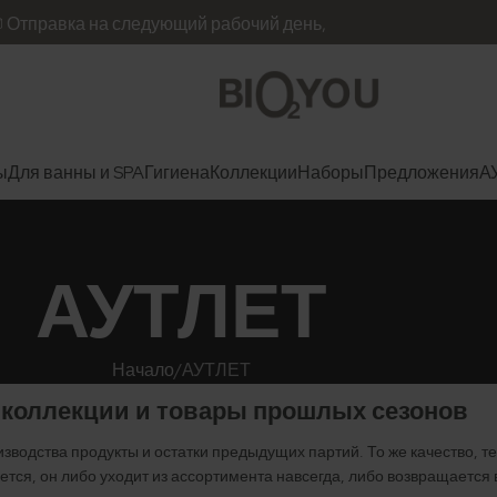
авка на следующий рабочий день,
ы
Для ванны и SPA
Гигиена
Коллекции
Наборы
Предложения
А
АУТЛЕТ
Начало
АУТЛЕТ
коллекции и товары прошлых сезонов
зводства продукты и остатки предыдущих партий. То же качество, т
ется, он либо уходит из ассортимента навсегда, либо возвращается 