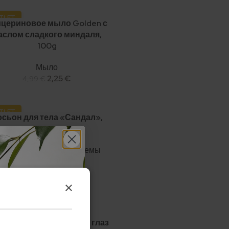
TLET
ицериновое мыло Golden с
5%
аслом сладкого миндаля,
едложение
100g
вый!
Мыло
2,25
€
4,99
€
TLET
сьон для тела «Сандал»,
0%
250 мл
ome SPA
,
Лосьоны и кремы
5,99
€
11,99
€
×
TLET
ивозрастной патч для глаз