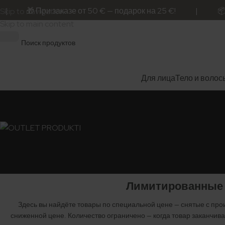
| 🎁 При заказе от 50 € — подарок на 25 €! | 📦 Отпр
Skip to navigation
Skip to main content
Для лица
Тело и волос
Лимитированные 
Здесь вы найдёте товары по специальной цене — снятые с прои
сниженной цене. Количество ограничено — когда товар заканчива