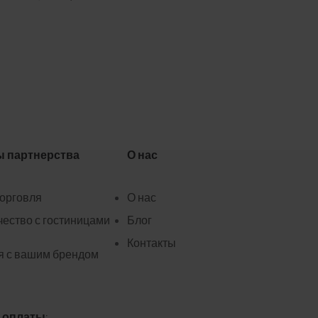
ы партнерства
О нас
торговля
О нас
ество с гостиницами
Блог
Контакты
я с вашим брендом
 оплаты: