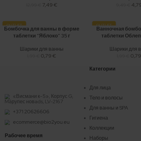
7,49
€
4,7
12,99
€
9,49
€
OUTLET
OUTLET
Бомбочка для ванны в форме
Ванночная бомбо
-60%
-60%
таблетки “Яблоко” 35 г
таблетки Облепи
Шарики для ванны
Шарики для 
0,79
€
0,7
1,99
€
1,99
€
Категории
Для лица
«Висмани к-5», Корпус G,
Тело и волосы
Māрупес новads, LV-2167
Для ванны и SPA
+371 20626606
Гигиена
ecommerce@bio2you.eu
Коллекции
Рабочее время
Наборы