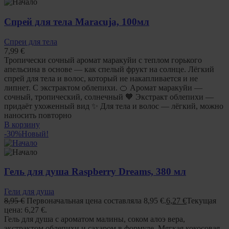
Спрей для тела Maracuja, 100мл
Спреи для тела
7,99
€
Тропически сочный аромат маракуйи с теплом горького
апельсина в основе — как спелый фрукт на солнце. Лёгкий
спрей для тела и волос, который не накапливается и не
липнет. С экстрактом облепихи. 🍊 Аромат маракуйи —
сочный, тропический, солнечный 🧡 Экстракт облепихи —
придаёт ухоженный вид ✨ Для тела и волос — лёгкий, можно
наносить повторно
В корзину
-30%
Новый!
Гель для душа Raspberry Dreams, 380 мл
Гели для душа
8,95
€
Первоначальная цена составляла 8,95 €.
6,27
€
Текущая
цена: 6,27 €.
Гель для душа с ароматом малины, соком алоэ вера,
экстрактом облепихи и сахаром в формуле. Мягкая кокосовая