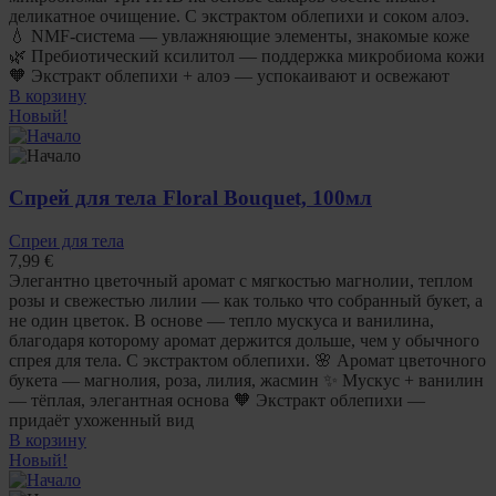
деликатное очищение. С экстрактом облепихи и соком алоэ.
💧 NMF-система — увлажняющие элементы, знакомые коже
🌿 Пребиотический ксилитол — поддержка микробиома кожи
🧡 Экстракт облепихи + алоэ — успокаивают и освежают
В корзину
Новый!
Спрей для тела Floral Bouquet, 100мл
Спреи для тела
7,99
€
Элегантно цветочный аромат с мягкостью магнолии, теплом
розы и свежестью лилии — как только что собранный букет, а
не один цветок. В основе — тепло мускуса и ванилина,
благодаря которому аромат держится дольше, чем у обычного
спрея для тела. С экстрактом облепихи. 🌸 Аромат цветочного
букета — магнолия, роза, лилия, жасмин ✨ Мускус + ванилин
— тёплая, элегантная основа 🧡 Экстракт облепихи —
придаёт ухоженный вид
В корзину
Новый!