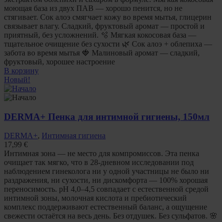
моющая база из двух ПАВ — хорошо пенится, но не
стягивает. Сок алоэ смягчает кожу во время мытья, глицерин
связывает влагу. Сладкий, фруктовый аромат — простой и
приятный, без усложнений. 🫧 Мягкая кокосовая база —
тщательное очищение без сухости 🌿 Сок алоэ + облепиха —
забота во время мытья 🍓 Малиновый аромат — сладкий,
фруктовый, хорошее настроение
В корзину
Новый!
DERMA+ Пенка для интимной гигиены, 150мл
DERMA+
,
Интимная гигиена
17,99
€
Интимная зона — не место для компромиссов. Эта пенка
очищает так мягко, что в 28-дневном исследовании под
наблюдением гинеколога ни у одной участницы не было ни
раздражения, ни сухости, ни дискомфорта — 100% хорошая
переносимость. pH 4,0–4,5 совпадает с естественной средой
интимной зоны, молочная кислота и пребиотический
комплекс поддерживают естественный баланс, а ощущение
свежести остаётся на весь день. Без отдушек. Без сульфатов. 🌸