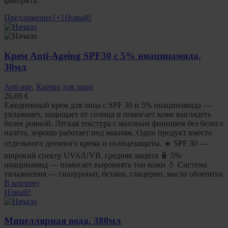
фаворита.
Предложение
1+1
Новый!
Крем Anti-Ageing SPF30 с 5% ниацинамида,
30мл
Anti-age
,
Кремы для лица
26,69
€
Ежедневный крем для лица с SPF 30 и 5% ниацинамида —
увлажняет, защищает от солнца и помогает коже выглядеть
более ровной. Лёгкая текстура с матовым финишем без белого
налёта, хорошо работает под макияж. Один продукт вместо
отдельного дневного крема и солнцезащиты. ☀️ SPF 30 —
широкий спектр UVA/UVB, средняя защита 🧴 5%
ниацинамид — помогает выровнять тон кожи 💧 Система
увлажнения — гиалуронат, бетаин, глицерин, масло облепихи
В корзину
Новый!
Мицеллярная вода, 380мл