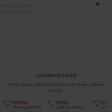
0
ana 25 € vērtībā! | 📦 Izsūtām nākamajā darba dienā.
Skip to navigation
0,00
Skip to main content
Jaunākie produkti
Atklāj mūsu jaunākos produktus un atrodi savu nākamo
favorītu.
Piedāvājums
Jaunums!
Jaunums!
Anti-Ageing SPF30
Micelārais ūdens,
Micelāra
1+1