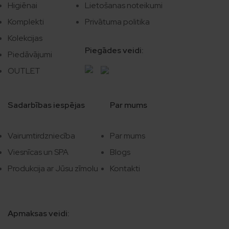
Higiēnai
Lietošanas noteikumi
Komplekti
Privātuma politika
Kolekcijas
Piegādes veidi:
Piedāvājumi
OUTLET
Sadarbības iespējas
Par mums
Vairumtirdzniecība
Par mums
Viesnīcas un SPA
Blogs
Produkcija ar Jūsu zīmolu
Kontakti
Apmaksas veidi: