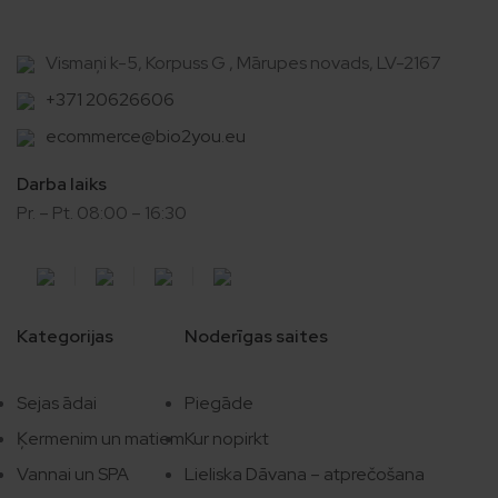
Vismaņi k-5, Korpuss G , Mārupes novads, LV-2167
+371 20626606
ecommerce@bio2you.eu
Darba laiks
Pr. – Pt. 08:00 – 16:30
Kategorijas
Noderīgas saites
Sejas ādai
Piegāde
Ķermenim un matiem
Kur nopirkt
Vannai un SPA
Lieliska Dāvana – atprečošana