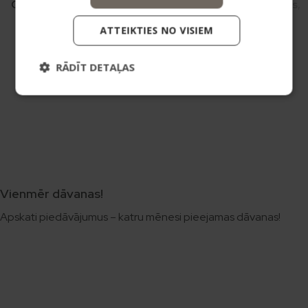
Cukura Skrubis Dzērvene,
Cukura Skrubis Greipfrūts,
200ml
200ml
ATTEIKTIES NO VISIEM
Skrubji
Skrubji
RĀDĪT DETAĻAS
5,29
€
5,29
€
8,19
€
8,19
€
Vienmēr dāvanas!
Apskati piedāvājumus – katru mēnesi pieejamas dāvanas!