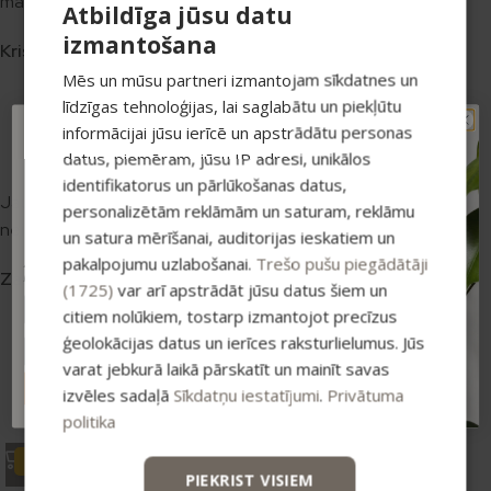
mana Nr.1 izvēle!
Atbildīga jūsu datu
izmantošana
Kristīne
– Facebook
Mēs un mūsu partneri izmantojam sīkdatnes un
līdzīgas tehnoloģijas, lai saglabātu un piekļūtu
informācijai jūsu ierīcē un apstrādātu personas
TAVAM PIRMAJAM
datus, piemēram, jūsu IP adresi, unikālos
PIRKUMAM PAPILDUS
identifikatorus un pārlūkošanas datus,
-15% ATLAIDE!
Jaunais mitrinošais roku krēms ar alveju ir izcils un ar patīkamu,
personalizētām reklāmām un saturam, reklāmu
Pieraksties jaunumiem un saņem īpašu
neizbāzīgu smaržu! Super!
atlaidi savam pirmajam pasūtījumam.
un satura mērīšanai, auditorijas ieskatiem un
pakalpojumu uzlabošanai.
Trešo pušu piegādātāji
Atlaide summējas ar esošajiem piedāvājumiem
Zane
– Facebook
pirkumiem virs 25 €
(1725)
var arī apstrādāt jūsu datus šiem un
citiem nolūkiem, tostarp izmantojot precīzus
ģeolokācijas datus un ierīces raksturlielumus. Jūs
Atlaides produkti
varat jebkurā laikā pārskatīt un mainīt savas
ABONĒT
izvēles sadaļā
Sīkdatņu iestatījumi
.
Privātuma
Outlet un ikmēneša atlaides produkti - lētāk, bet tik pat izcili!
politika
-35%
-35%
PIEKRIST VISIEM