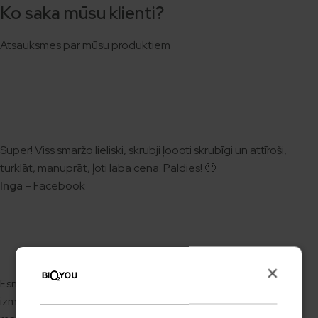
Ko saka mūsu klienti?
Atsauksmes par mūsu produktiem
Super! Viss smaržo lieliski, skrubji ļoooti skrubīgi un attīroši,
turklāt, manuprāt, ļoti laba cena. Paldies! 🙂
Inga
– Facebook
×
Esmu sajūsmā par visiem produktiem, ko līdz šim esmu
izmēģinājusi! 🙂 Bio2You noteikti ir