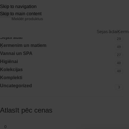
| 🎁 Pirkumam no 50 € — dāvana 25 € vērtībā! | 📦 Izsūtā
Skip to navigation
Skip to main content
Kategorijas
Sejas ādai
Ķerm
Sejas ādai
29
Ķermenim un matiem
49
Vannai un SPA
27
Higiēnai
40
Kolekcijas
40
Komplekti
32
Uncategorized
3
Atlasīt pēc cenas