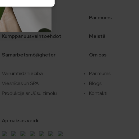
Sadarbības iespējas
Par mums
Kumppanuusvaihtoehdot
Meistä
Samarbetsmöjligheter
Om oss
Vairumtirdzniecība
Par mums
Viesnīcas un SPA
Blogs
Produkcija ar Jūsu zīmolu
Kontakti
Apmaksas veidi: