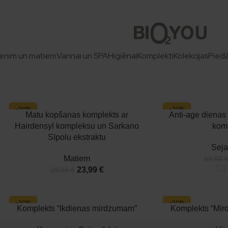
Komplekti
m nākamajā darba dienā, piegāde 2–4 dienās.
Bio2You komplekti — ērti un izdevīgi komplektējumi ikdienas
un SPA, higiēnai un dāvanas. Izvēlies gatavu rutīnu vai pārste
enim un matiem
Vannai un SPA
Higiēnai
Komplekti
Kolekcijas
Pied
-20%
-20%
Matu kopšanas komplekts ar
Anti-age dienas
Hairdensyl kompleksu un Sarkano
kom
Sīpolu ekstraktu
Seja
Matiem
49,99
23,99
€
29,99
€
-20%
-20%
Komplekts “Ikdienas mirdzumam”
Komplekts “Mi