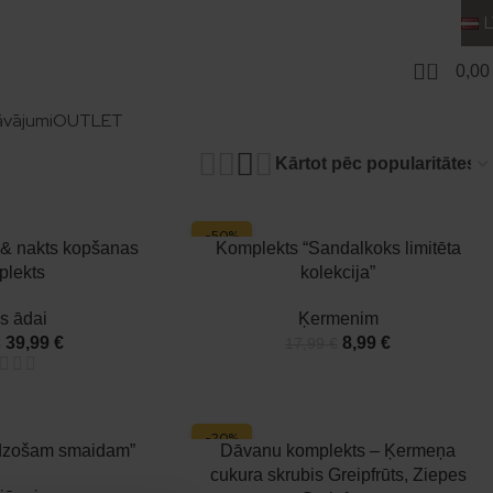
0
0,0
 kopšanai un dāvanām: sejas ādai, ķermenim, matiem, vannai
idz ar skaistu komplektu.
āvājumi
OUTLET
-50%
 & nakts kopšanas
Komplekts “Sandalkoks limitēta
plekts
kolekcija”
s ādai
Ķermenim
39,99
€
8,99
€
€
17,99
€
-20%
rdzošam smaidam”
Dāvanu komplekts – Ķermeņa
cukura skrubis Greipfrūts, Ziepes