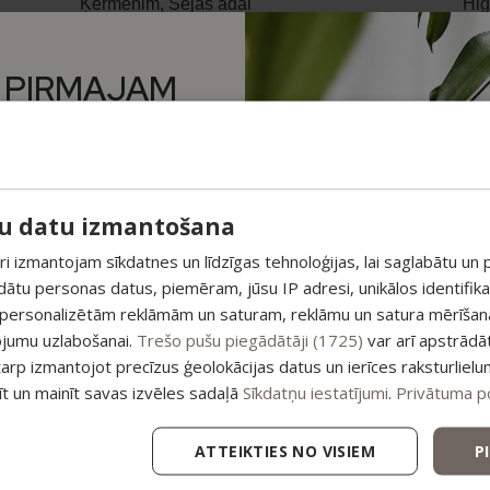
Ķermenim
,
Sejas ādai
Hig
23,99
€
29,99
€
14,99
 PIRMAJAM
M PAPILDUS
-20%
-20%
Dāvanu komplekts – Sejas serums
Komplekts “
 ATLAIDE!
ar hialuronskābi, Kolagēna sejas
Ķer
krēms, Ziepīte sirsniņas forma
su datu izmantošana
unumiem un saņem īpašu
22,99
pirmajam pasūtījumam.
Dāvanu komplekti
 izmantojam sīkdatnes un līdzīgas tehnoloģijas, lai saglabātu un p
19,99
€
24,99
€
ādātu personas datus, piemēram, jūsu IP adresi, unikālos identifik
esošajiem piedāvājumiem
 personalizētām reklāmām un saturam, reklāmu un satura mērīšanai
ojumu uzlabošanai.
Trešo pušu piegādātāji (1725)
var arī apstrādā
-20%
-20%
Smiltsērkšķu komplekts sejai
Dāvanu kompl
tarp izmantojot precīzus ģeolokācijas datus un ierīces raksturlielu
tīt un mainīt savas izvēles sadaļā
Sīkdatņu iestatījumi
.
Privātuma po
Sejas ādai
Dāvanu 
39,99
€
49,99
€
19,99
ATTEIKTIES NO VISIEM
P