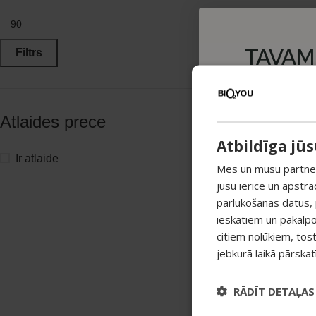
TAVAM
Filtrs
PIRKUMA
-15%
Atlaides prece
Atbildīga jū
Pieraksties ja
atlaidi savam 
Ir atlaide
Mēs un mūsu partneri
jūsu ierīcē un apstr
Atlaide summējas ar 
pārlūkošanas datus,
pirkumiem virs 25 €
ieskatiem un pakalp
citiem nolūkiem, tos
jebkurā laikā pārska
RĀDĪT DETAĻAS