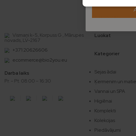
Kategorijas
Vismaņi k-5, Korpuss G , Mārupes
Luokat
novads, LV-2167
+371 20626606
Kategorier
ecommerce@bio2you.eu
Sejas ādai
Darba laiks
Pr. – Pt. 08:00 – 16:30
Ķermenim un mati
Vannai un SPA
Higiēnai
Komplekti
Kolekcijas
Piedāvājumi