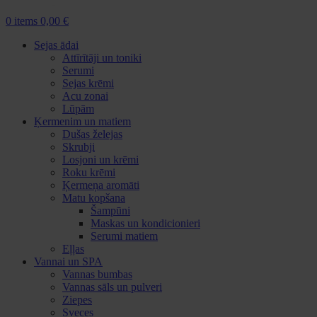
0
items
0,00
€
Sejas ādai
Attīrītāji un toniki
Serumi
Sejas krēmi
Acu zonai
Lūpām
Ķermenim un matiem
Dušas želejas
Skrubji
Losjoni un krēmi
Roku krēmi
Ķermeņa aromāti
Matu kopšana
Šampūni
Maskas un kondicionieri
Serumi matiem
Eļļas
Vannai un SPA
Vannas bumbas
Vannas sāls un pulveri
Ziepes
Sveces