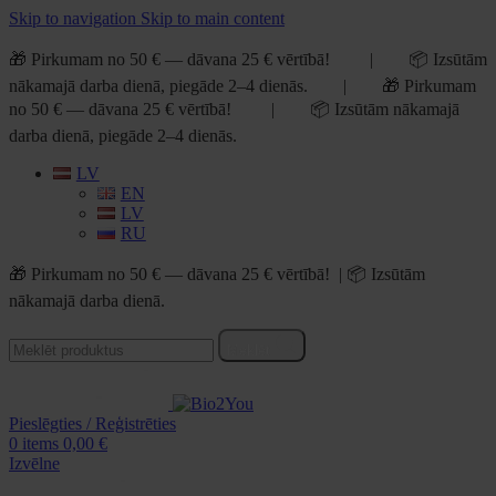
Skip to navigation
Skip to main content
🎁 Pirkumam no 50 € — dāvana 25 € vērtībā! | 📦 Izsūtām
nākamajā darba dienā, piegāde 2–4 dienās. | 🎁 Pirkumam
no 50 € — dāvana 25 € vērtībā! | 📦 Izsūtām nākamajā
darba dienā, piegāde 2–4 dienās.
LV
EN
LV
RU
🎁 Pirkumam no 50 € — dāvana 25 € vērtībā! | 📦 Izsūtām
nākamajā darba dienā.
Meklēt
Pieslēgties / Reģistrēties
0
items
0,00
€
Izvēlne