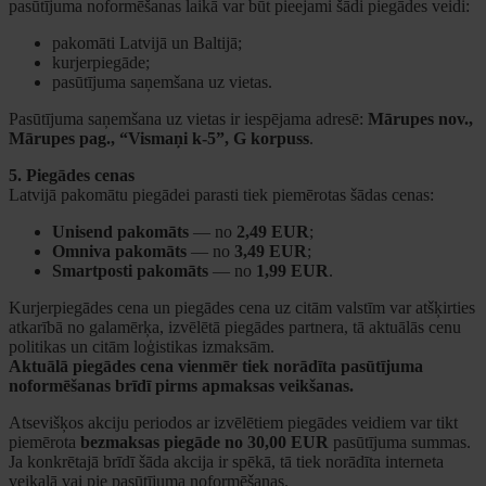
pasūtījuma noformēšanas laikā var būt pieejami šādi piegādes veidi:
pakomāti Latvijā un Baltijā;
kurjerpiegāde;
pasūtījuma saņemšana uz vietas.
Pasūtījuma saņemšana uz vietas ir iespējama adresē:
Mārupes nov.,
Mārupes pag., “Vismaņi k-5”, G korpuss
.
5. Piegādes cenas
Latvijā pakomātu piegādei parasti tiek piemērotas šādas cenas:
Unisend pakomāts
— no
2,49 EUR
;
Omniva pakomāts
— no
3,49 EUR
;
Smartposti pakomāts
— no
1,99 EUR
.
Kurjerpiegādes cena un piegādes cena uz citām valstīm var atšķirties
atkarībā no galamērķa, izvēlētā piegādes partnera, tā aktuālās cenu
politikas un citām loģistikas izmaksām.
Aktuālā piegādes cena vienmēr tiek norādīta pasūtījuma
noformēšanas brīdī pirms apmaksas veikšanas.
Atsevišķos akciju periodos ar izvēlētiem piegādes veidiem var tikt
piemērota
bezmaksas piegāde no 30,00 EUR
pasūtījuma summas.
Ja konkrētajā brīdī šāda akcija ir spēkā, tā tiek norādīta interneta
veikalā vai pie pasūtījuma noformēšanas.