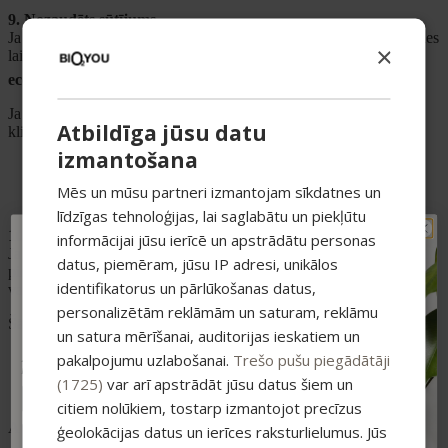
9. Nozaudēts sūtījums
Ja izsekošanas informācija norāda, ka sūtījums ir nozaudēts piegādes
×
laikā, lūdzam sazināties ar mums pa e-pastu
ecommerce@bio2you.eu
.
Ja pēc pārbaudes tiek apstiprināts, ka sūtījums ir pazudis tranzītā,
Atbildīga jūsu datu
klientam ir tiesības:
izmantošana
saņemt pilnu atmaksu, tai skaitā piegādes maksu; vai
vienoties par atkārtotu nosūtīšanu ar citu piegādes veidu vai
Mēs un mūsu partneri izmantojam sīkdatnes un
piegādes partneri.
līdzīgas tehnoloģijas, lai saglabātu un piekļūtu
10. Neizņemts sūtījums
informācijai jūsu ierīcē un apstrādātu personas
TAVAM PIRMAJAM
Ja klients neizņem sūtījumu no pakomāta vai citādi nesadarbojas
datus, piemēram, jūsu IP adresi, unikālos
piegādes saņemšanā piegādes partnera noteiktajā termiņā, sūtījums
PIRKUMAM PAPILDUS
identifikatorus un pārlūkošanas datus,
var tikt nosūtīts atpakaļ mums.
-15% ATLAIDE!
personalizētām reklāmām un saturam, reklāmu
Pieraksties jaunumiem un saņem īpašu
Šādā gadījumā klientam ir jāsazinās ar mums, lai vienotos par:
atlaidi savam pirmajam pasūtījumam.
un satura mērīšanai, auditorijas ieskatiem un
atkārtotu nosūtīšanu; vai
pakalpojumu uzlabošanai.
Trešo pušu piegādātāji
Atlaide summējas ar esošajiem piedāvājumiem
pirkumiem virs 25 €
atteikšanos no pasūtījuma saskaņā ar piemērojamiem
(1725)
var arī apstrādāt jūsu datus šiem un
normatīvajiem aktiem.
citiem nolūkiem, tostarp izmantojot precīzus
Atkārtotas nosūtīšanas izmaksas sedz klients.
ģeolokācijas datus un ierīces raksturlielumus. Jūs