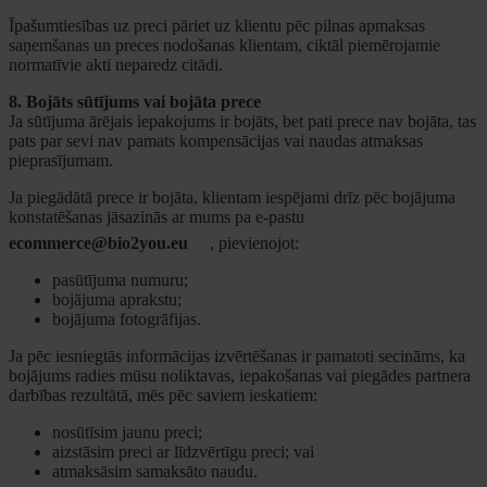
Īpašumtiesības uz preci pāriet uz klientu pēc pilnas apmaksas
saņemšanas un preces nodošanas klientam, ciktāl piemērojamie
normatīvie akti neparedz citādi.
8. Bojāts sūtījums vai bojāta prece
Ja sūtījuma ārējais iepakojums ir bojāts, bet pati prece nav bojāta, tas
pats par sevi nav pamats kompensācijas vai naudas atmaksas
pieprasījumam.
Ja piegādātā prece ir bojāta, klientam iespējami drīz pēc bojājuma
konstatēšanas jāsazinās ar mums pa e-pastu
ecommerce@bio2you.eu
, pievienojot:
pasūtījuma numuru;
bojājuma aprakstu;
bojājuma fotogrāfijas.
Ja pēc iesniegtās informācijas izvērtēšanas ir pamatoti secināms, ka
bojājums radies mūsu noliktavas, iepakošanas vai piegādes partnera
darbības rezultātā, mēs pēc saviem ieskatiem:
nosūtīsim jaunu preci;
aizstāsim preci ar līdzvērtīgu preci; vai
atmaksāsim samaksāto naudu.