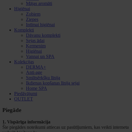
Mājas aromāti
Higiēnai
Zobiem
Ziepes
Intīmai higiēnai
Komplekti
Dāvanu komplekti
Sejas ādai
Ķermenim
Higiēnai
Vannai un SPA
Kolekcijas
DERMA+
Anti-age
Smiltsērkšķu līnija
Ikdienas kopšanas līnija sejai
Home SPA
Piedāvājumi
OUTLET
Piegāde
1. Vispārīga informācija
Šie piegādes noteikumi attiecas uz pasūtījumiem, kas veikti interneta