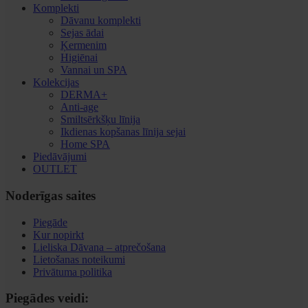
Komplekti
Dāvanu komplekti
Sejas ādai
Ķermenim
Higiēnai
Vannai un SPA
Kolekcijas
DERMA+
Anti-age
Smiltsērkšķu līnija
Ikdienas kopšanas līnija sejai
Home SPA
Piedāvājumi
OUTLET
Noderīgas saites
Piegāde
Kur nopirkt
Lieliska Dāvana – atprečošana
Lietošanas noteikumi
Privātuma politika
Piegādes veidi: