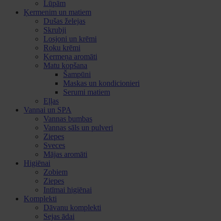
Lūpām
Ķermenim un matiem
Dušas želejas
Skrubji
Losjoni un krēmi
Roku krēmi
Ķermeņa aromāti
Matu kopšana
Šampūni
Maskas un kondicionieri
Serumi matiem
Eļļas
Vannai un SPA
Vannas bumbas
Vannas sāls un pulveri
Ziepes
Sveces
Mājas aromāti
Higiēnai
Zobiem
Ziepes
Intīmai higiēnai
Komplekti
Dāvanu komplekti
Sejas ādai