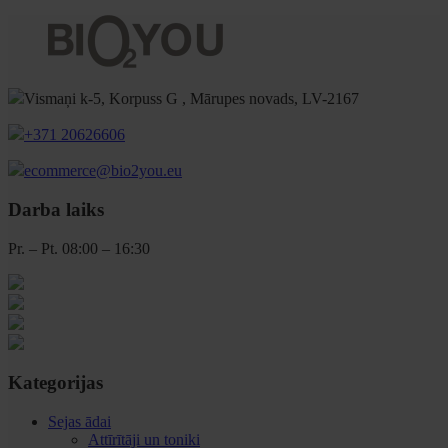
Vismaņi k-5, Korpuss G , Mārupes novads, LV-2167
+371 20626606
ecommerce@bio2you.eu
Darba laiks
Pr. – Pt. 08:00 – 16:30
Kategorijas
Sejas ādai
Attīrītāji un toniki