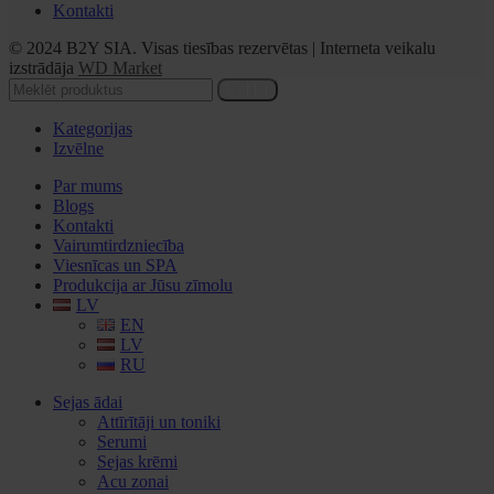
Kontakti
© 2024 B2Y SIA. Visas tiesības rezervētas
|
Interneta veikalu
izstrādāja
WD Market
Meklēt
Kategorijas
Izvēlne
Par mums
Blogs
Kontakti
Vairumtirdzniecība
Viesnīcas un SPA
Produkcija ar Jūsu zīmolu
LV
EN
LV
RU
Sejas ādai
Attīrītāji un toniki
Serumi
Sejas krēmi
Acu zonai