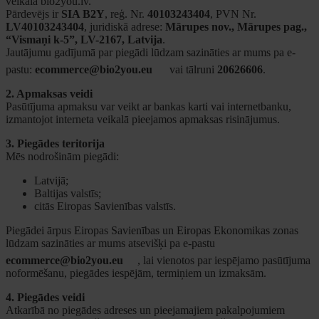
veikalā bio2you.lv.
Pārdevējs ir
SIA B2Y
, reģ. Nr.
40103243404
, PVN Nr.
LV40103243404
, juridiskā adrese:
Mārupes nov., Mārupes pag.,
“Vismaņi k-5”, LV-2167, Latvija
.
Jautājumu gadījumā par piegādi lūdzam sazināties ar mums pa e-
pastu:
ecommerce@bio2you.eu
vai tālruni
20626606
.
2. Apmaksas veidi
Pasūtījuma apmaksu var veikt ar bankas karti vai internetbanku,
izmantojot interneta veikalā pieejamos apmaksas risinājumus.
3. Piegādes teritorija
Mēs nodrošinām piegādi:
Latvijā;
Baltijas valstīs;
citās Eiropas Savienības valstīs.
Piegādei ārpus Eiropas Savienības un Eiropas Ekonomikas zonas
lūdzam sazināties ar mums atsevišķi pa e-pastu
ecommerce@bio2you.eu
, lai vienotos par iespējamo pasūtījuma
noformēšanu, piegādes iespējām, termiņiem un izmaksām.
4. Piegādes veidi
Atkarībā no piegādes adreses un pieejamajiem pakalpojumiem