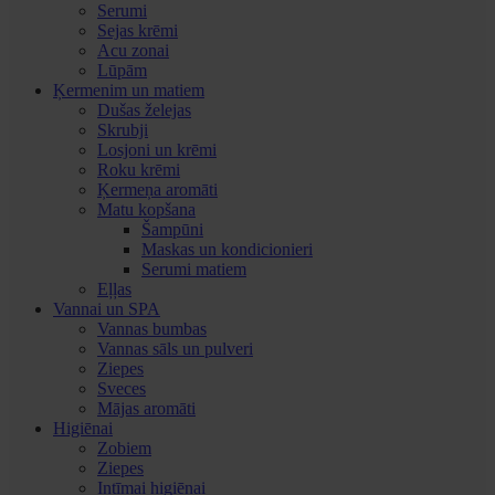
Serumi
Sejas krēmi
Acu zonai
Lūpām
Ķermenim un matiem
Dušas želejas
Skrubji
Losjoni un krēmi
Roku krēmi
Ķermeņa aromāti
Matu kopšana
Šampūni
Maskas un kondicionieri
Serumi matiem
Eļļas
Vannai un SPA
Vannas bumbas
Vannas sāls un pulveri
Ziepes
Sveces
Mājas aromāti
Higiēnai
Zobiem
Ziepes
Intīmai higiēnai