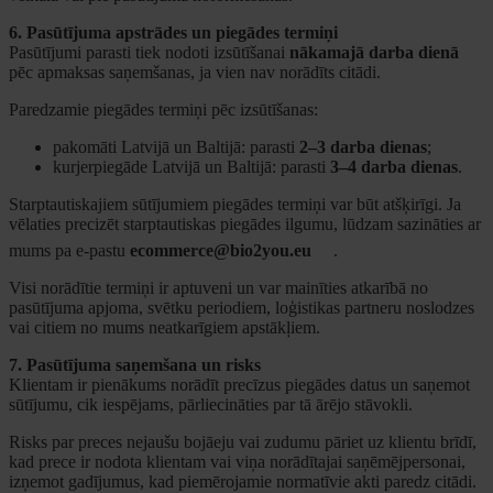
6. Pasūtījuma apstrādes un piegādes termiņi
Pasūtījumi parasti tiek nodoti izsūtīšanai
nākamajā darba dienā
pēc apmaksas saņemšanas, ja vien nav norādīts citādi.
Paredzamie piegādes termiņi pēc izsūtīšanas:
pakomāti Latvijā un Baltijā: parasti
2–3 darba dienas
;
kurjerpiegāde Latvijā un Baltijā: parasti
3–4 darba dienas
.
Starptautiskajiem sūtījumiem piegādes termiņi var būt atšķirīgi. Ja
vēlaties precizēt starptautiskas piegādes ilgumu, lūdzam sazināties ar
mums pa e-pastu
ecommerce@bio2you.eu
.
Visi norādītie termiņi ir aptuveni un var mainīties atkarībā no
pasūtījuma apjoma, svētku periodiem, loģistikas partneru noslodzes
vai citiem no mums neatkarīgiem apstākļiem.
7. Pasūtījuma saņemšana un risks
Klientam ir pienākums norādīt precīzus piegādes datus un saņemot
sūtījumu, cik iespējams, pārliecināties par tā ārējo stāvokli.
Risks par preces nejaušu bojāeju vai zudumu pāriet uz klientu brīdī,
kad prece ir nodota klientam vai viņa norādītajai saņēmējpersonai,
izņemot gadījumus, kad piemērojamie normatīvie akti paredz citādi.