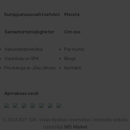
Kumppanuusvaihtoehdot
Meistä
Samarbetsmöjligheter
Om oss
Vairumtirdzniecība
Par mums
Viesnīcas un SPA
Blogs
Produkcija ar Jūsu zīmolu
Kontakti
Apmaksas veidi:
© 2024 B2Y SIA. Visas tiesības rezervētas
|
Interneta veikalu
izstrādāja
WD Market