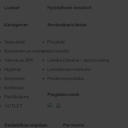
Luokat
Hyödylliset sivustot
Kategorier
Användbara länkar
Sejas ādai
Piegāde
Ķermenim un matiem
Kur nopirkt
Vannai un SPA
Lieliska Dāvana – atprečošana
Higiēnai
Lietošanas noteikumi
Komplekti
Privātuma politika
Kolekcijas
Piegādes veidi:
Piedāvājumi
OUTLET
Sadarbības iespējas
Par mums