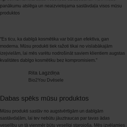
panākumu atslēga un neaizvietojama sastāvdaļa visos mūsu
produktos
“Es ticu, ka dabīgā kosmētika var būt gan efektīva, gan
moderna. Mūsu produkti tiek ražoti tikai no vislabākajām
izejvielām, lai mēs varētu nodrošināt saviem klientiem augstas
kvalitātes dabīgo kosmētiku bez kompromisiem.”
Rita Lagzdiņa
Bio2You Dvēsele
Dabas spēks mūsu produktos
Mūsu produkti sastāv no augstvērtīgām un dabīgām
sastāvdaļām, lai tev nebūtu jāuztraucas par tavas ādas
veselību un tā vienmēr būtu veselīgi starojoša. Mēs izvēlamies