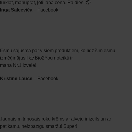
turklāt, manuprāt, ļoti laba cena. Paldies! 🙂
Inga Salceviča
– Facebook
Esmu sajūsmā par visiem produktiem, ko līdz šim esmu
izmēģinājusi! 🙂 Bio2You noteikti ir
mana Nr.1 izvēle!
Kristīne Lauce
– Facebook
Jaunais mitrinošais roku krēms ar alveju ir izcils un ar
patīkamu, neizbāzīgu smaržu! Super!