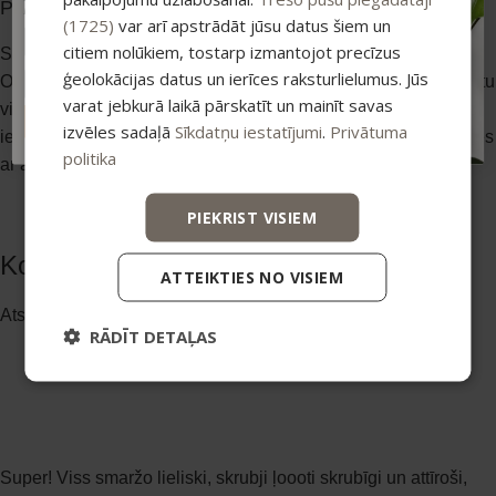
Palīdz izlīdzināt sejas ādu
pirkumiem virs 25 €
(1725)
var arī apstrādāt jūsu datus šiem un
citiem nolūkiem, tostarp izmantojot precīzus
Smiltsērkšķu eļļā esošas Omega-3, Omega-6, Omega-7 un
ģeolokācijas datus un ierīces raksturlielumus. Jūs
Omega-9 taukskābes nostiprina ādas virsējos slāņus, lai iegūtu
varat jebkurā laikā pārskatīt un mainīt savas
vienmērīgāku, veselīgāku un jaunāku ādas izskatu. Tā palīdz
ABONĒT
izvēles sadaļā
Sīkdatņu iestatījumi
.
Privātuma
iegūt starojošu un veselīgu ādu, veicinot ādas elastību, cīnoties
politika
ar ādas iekaisumiem un mitrinot to.
PIEKRIST VISIEM
Ko saka mūsu klienti?
ATTEIKTIES NO VISIEM
Atsauksmes par mūsu produktiem
RĀDĪT DETAĻAS
Super! Viss smaržo lieliski, skrubji ļoooti skrubīgi un attīroši,