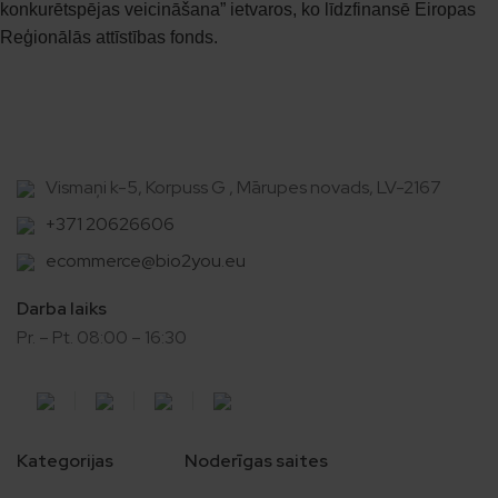
konkurētspējas veicināšana” ietvaros, ko līdzfinansē Eiropas
Reģionālās attīstības fonds.
Vismaņi k-5, Korpuss G , Mārupes novads, LV-2167
+371 20626606
ecommerce@bio2you.eu
Darba laiks
Pr. – Pt. 08:00 – 16:30
Kategorijas
Noderīgas saites