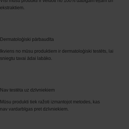
Visi mūsu produkti ir veidoti no 100% dabīgām eļļām un
ekstraktiem.
Dermatoloģiski pārbaudīta​
Ikviens no mūsu produktiem ir dermatoloģiski testēts, lai
sniegtu tavai ādai labāko.​
Nav testēta uz dzīvniekiem
Mūsu produkti tiek ražoti izmantojot metodes, kas
nav vardarbīgas pret dzīvniekiem.​