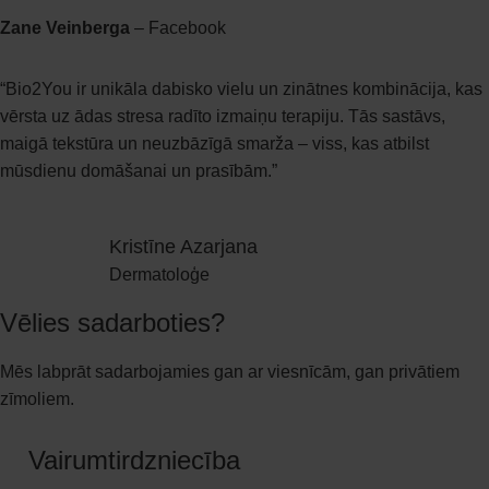
Zane Veinberga
– Facebook
“Bio2You ir unikāla dabisko vielu un zinātnes kombinācija, kas
vērsta uz ādas stresa radīto izmaiņu terapiju. Tās sastāvs,
maigā tekstūra un neuzbāzīgā smarža – viss, kas atbilst
mūsdienu domāšanai un prasībām.”
Kristīne Azarjana
Dermatoloģe
Vēlies sadarboties?
Mēs labprāt sadarbojamies gan ar viesnīcām, gan privātiem
zīmoliem.
Vairumtirdzniecība