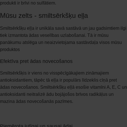
produkti ir brīvi no sulfātiem.​
Mūsu zelts - smiltsērkšķu eļļa​
Smiltsērkšķu eļļa ir unikāla savā sastāvā un jau gadsimtiem ilgi
tiek izmantota ādas veselības uzlabošanai. Tā ir mūsu
panākumu atslēga un neaizvietojama sastāvdaļa visos mūsu
produktos
Efektīva pret ādas novecošanos
Smiltsērkšķis ir viens no visspēcīgākajiem zināmajiem
antioksidantiem, tāpēc tā eļļa ir populārs līdzeklis cīņā pret
ādas novecošanos. Smiltsērkšķu eļļā esošie vitamīni A, E, C un
antioksidanti neitralizē ādu bojājošos brīvos radikāļus un
mazina ādas novecošanās pazīmes.
Piemērota jutīgai un sausai ādai