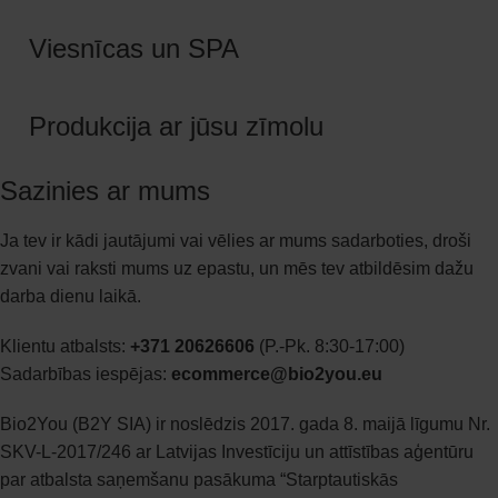
Viesnīcas un SPA
Produkcija ar jūsu zīmolu
Sazinies ar mums
Ja tev ir kādi jautājumi vai vēlies ar mums sadarboties, droši
zvani vai raksti mums uz epastu, un mēs tev atbildēsim dažu
darba dienu laikā.
Klientu atbalsts:
+371 20626606
(P.-Pk. 8:30-17:00)
Sadarbības iespējas:
ecommerce@bio2you.eu
Bio2You (B2Y SIA) ir noslēdzis 2017. gada 8. maijā līgumu Nr.
SKV-L-2017/246 ar Latvijas Investīciju un attīstības aģentūru
par atbalsta saņemšanu pasākuma “Starptautiskās