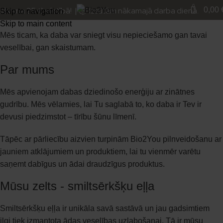
0
Mēs esam par dabiskām vērtībām
ana 25 € vērtībā! | 📦 Izsūtām nākamajā darba dienā.
0,00
Skip to navigation
Skip to main content
Mēs ticam, ka daba var sniegt visu nepieciešamo gan tavai
veselībai, gan skaistumam.
Par mums
Mēs apvienojam dabas dziedinošo enerģiju ar zinātnes
gudrību. Mēs vēlamies, lai Tu saglabā to, ko daba ir Tev ir
devusi piedzimstot – tīrību šūnu līmenī.
Tāpēc ar pārliecību aizvien turpinām Bio2You pilnveidošanu ar
jauniem atklājumiem un produktiem, lai tu vienmēr varētu
saņemt dabīgus un ādai draudzīgus produktus.
Mūsu zelts - smiltsērkšķu eļļa​
Smiltsērkšķu eļļa ir unikāla savā sastāvā un jau gadsimtiem
ilgi tiek izmantota ādas veselības uzlabošanai. Tā ir mūsu