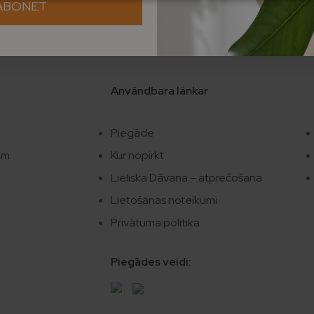
ABONĒT
Noderīgas saites
Hyödylliset sivustot
Användbara länkar
Piegāde
em
Kur nopirkt
Lieliska Dāvana – atprečošana
Lietošanas noteikumi
Privātuma politika
Piegādes veidi: