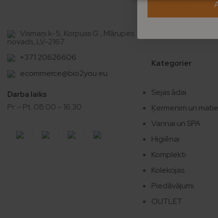
Kategorijas
Vismaņi k-5, Korpuss G , Mārupes
Luokat
novads, LV-2167
+371 20626606
Kategorier
ecommerce@bio2you.eu
Sejas ādai
Darba laiks
Pr. – Pt. 08:00 – 16:30
Ķermenim un mati
Vannai un SPA
Higiēnai
Komplekti
Kolekcijas
Piedāvājumi
OUTLET