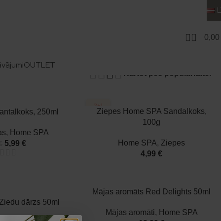
.
0
0,0
as želejām un losjoniem no Home SPA līnijas – Francijā radīti
absajūtu.
āvājumi
OUTLET
2+1
Ziepes Home SPA Sandalkoks,
antalkoks, 250ml
100g
as
,
Home SPA
Home SPA
,
Ziepes
5,99
€
€
4,99
€
Mājas aromāts Red Delights 50ml
Ziedu dārzs 50ml
Mājas aromāti
,
Home SPA