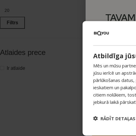
TAVAM
Filtrs
PIRKUMA
-15%
Atlaides prece
Atbildīga jū
Pieraksties ja
atlaidi savam 
Mēs un mūsu partneri
Ir atlaide
jūsu ierīcē un apstr
Atlaide summējas ar 
pārlūkošanas datus,
pirkumiem virs 25 €
ieskatiem un pakalp
citiem nolūkiem, tos
jebkurā laikā pārska
RĀDĪT DETAĻAS