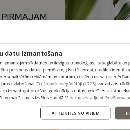
Mājas aromā
Home SPA
,
Losjoni un krēmi
12
 PIRMAJAM
8,99
€
11,99
€
M PAPILDUS
 ATLAIDE!
-36%
Mājas aromāts 
Krēmveida Cukura Skrubis Home
5
su datu izmantošana
unumiem un saņem īpašu
Spa, 200ml
pirmajam pasūtījumam.
Mājas aromā
 izmantojam sīkdatnes un līdzīgas tehnoloģijas, lai saglabātu un p
Skrubji
,
Home SPA
12
ādātu personas datus, piemēram, jūsu IP adresi, unikālos identifik
6,09
€
9,49
€
esošajiem piedāvājumiem
 personalizētām reklāmām un saturam, reklāmu un satura mērīšanai
ojumu uzlabošanai.
Trešo pušu piegādātāji (1725)
var arī apstrādā
tarp izmantojot precīzus ģeolokācijas datus un ierīces raksturlielu
tīt un mainīt savas izvēles sadaļā
Sīkdatņu iestatījumi
.
Privātuma po
Sojas vaska svece Ziedu dārzs 140
Sojas vaska s
g
pieskāri
ATTEIKTIES NO VISIEM
P
Sveces
,
Home SPA
Home S
12,99
€
12