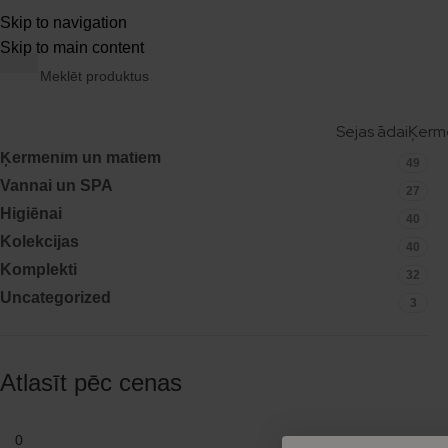
e 2–4 dienās. | 🎁 Pirkumam no 50 € — dāvana 25 € vērtīb
Skip to navigation
Skip to main content
Kategorijas
Sejas ādai
Ķerm
Sejas ādai
29
Ķermenim un matiem
49
Vannai un SPA
27
Higiēnai
40
Kolekcijas
40
Komplekti
32
Uncategorized
3
Atlasīt pēc cenas