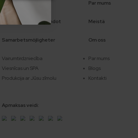
Sadarbības iespējas
Par mums
Kumppanuusvaihtoehdot
Meistä
Samarbetsmöjligheter
Om oss
Vairumtirdzniecība
Par mums
Viesnīcas un SPA
Blogs
Produkcija ar Jūsu zīmolu
Kontakti
Apmaksas veidi: