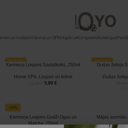
Home SPA
ā! | 📦 Izsūtām nākamajā darba dienā, piegāde 2–4 dienās
Relaksējies ar aromātu difuzoriem, aromātiskajām svecēm, duš
aromāti palīdzēs atpūsties, rūpējoties par savu skaistumu un l
enim un matiem
Vannai un SPA
Higiēnai
Komplekti
Kolekcijas
Pied
OUTLET
OUTLET
Ķermeņa Losjons Santalkoks, 250ml
Dušas želeja S
-50%
-50%
Home SPA
,
Losjoni un krēmi
Dušas želej
5,99
€
11,99
€
11,99
-25%
Ķermeņa Losjons Godži Ogas un
Mājas aromāts 
Matcha, 250ml