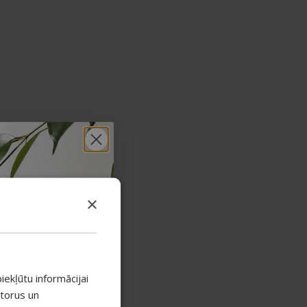
×
iekļūtu informācijai
atorus un