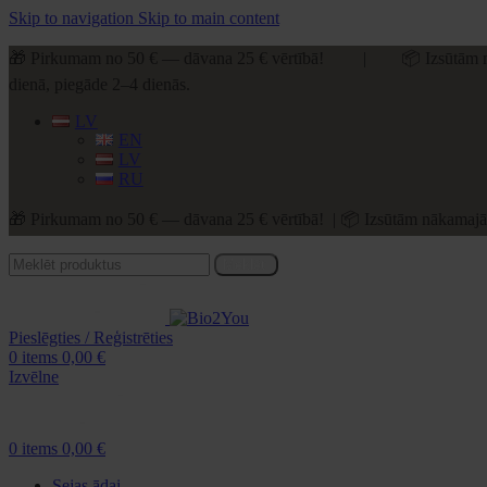
Skip to navigation
Skip to main content
🎁 Pirkumam no 50 € — dāvana 25 € vērtībā! | 📦 Izsūtām n
dienā, piegāde 2–4 dienās.
LV
EN
LV
RU
🎁 Pirkumam no 50 € — dāvana 25 € vērtībā! | 📦 Izsūtām nākamajā 
Meklēt
Pieslēgties / Reģistrēties
0
items
0,00
€
Izvēlne
0
items
0,00
€
Sejas ādai