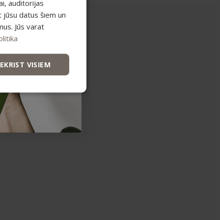
, auditorijas
t jūsu datus šiem un
mus. Jūs varat
litika
IEKRIST VISIEM