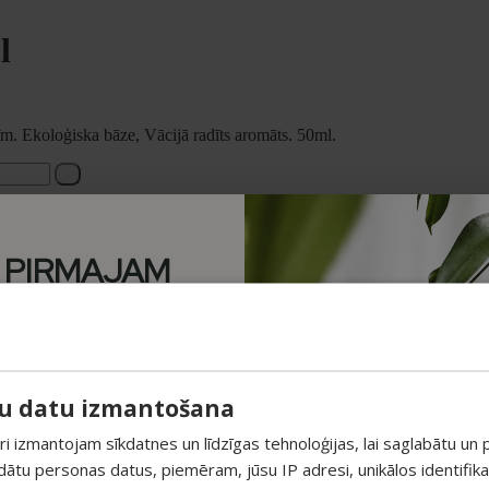
l
īm. Ekoloģiska bāze, Vācijā radīts aromāts. 50ml.
 PIRMAJAM
M PAPILDUS
 ATLAIDE!
su datu izmantošana
unumiem un saņem īpašu
pirmajam pasūtījumam.
 izmantojam sīkdatnes un līdzīgas tehnoloģijas, lai saglabātu un p
ādātu personas datus, piemēram, jūsu IP adresi, unikālos identifik
sošajiem piedāvājumiem