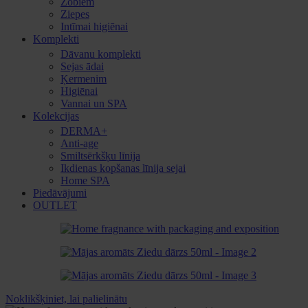
Zobiem
Ziepes
Intīmai higiēnai
Komplekti
Dāvanu komplekti
Sejas ādai
Ķermenim
Higiēnai
Vannai un SPA
Kolekcijas
DERMA+
Anti-age
Smiltsērkšķu līnija
Ikdienas kopšanas līnija sejai
Home SPA
Piedāvājumi
OUTLET
Noklikšķiniet, lai palielinātu