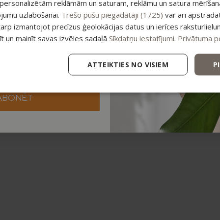
 personalizētām reklāmām un saturam, reklāmu un satura mērīšanai
ojumu uzlabošanai.
Trešo pušu piegādātāji (1725)
var arī apstrādā
tarp izmantojot precīzus ģeolokācijas datus un ierīces raksturlielu
tīt un mainīt savas izvēles sadaļā
Sīkdatņu iestatījumi
.
Privātuma po
ATTEIKTIES NO VISIEM
P
ABONĒT