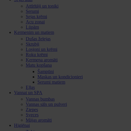
Attīrītāji un toniki
Serumi
Sejas krēmi
Acu zonai
Lūpām
Ķermenim un matiem
Dušas želejas
Skrubji
Losjoni un krēmi
Roku krēmi
Ķermeņa aromāti
Matu kopšana
Šampūni
Maskas un kondicionieri
Serumi matiem
Eļļas
Vannai un SPA
Vannas bumbas
Vannas sāls un pulveri
Ziepes
Sveces
Mājas aromāti
Higiēnai