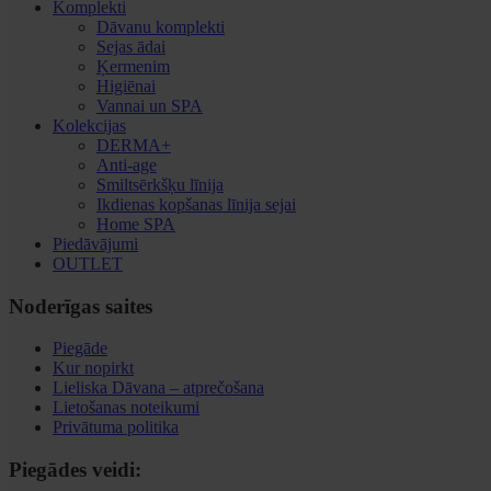
Komplekti
Dāvanu komplekti
Sejas ādai
Ķermenim
Higiēnai
Vannai un SPA
Kolekcijas
DERMA+
Anti-age
Smiltsērkšķu līnija
Ikdienas kopšanas līnija sejai
Home SPA
Piedāvājumi
OUTLET
Noderīgas saites
Piegāde
Kur nopirkt
Lieliska Dāvana – atprečošana
Lietošanas noteikumi
Privātuma politika
Piegādes veidi: