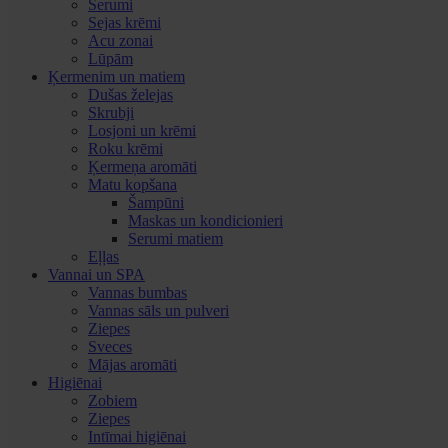
Serumi
Sejas krēmi
Acu zonai
Lūpām
Ķermenim un matiem
Dušas želejas
Skrubji
Losjoni un krēmi
Roku krēmi
Ķermeņa aromāti
Matu kopšana
Šampūni
Maskas un kondicionieri
Serumi matiem
Eļļas
Vannai un SPA
Vannas bumbas
Vannas sāls un pulveri
Ziepes
Sveces
Mājas aromāti
Higiēnai
Zobiem
Ziepes
Intīmai higiēnai