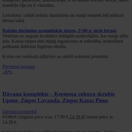
mandeļu eļļu un E vitamīnu.
Lietošana:
uzklāt nelielu daudzumu un maigi iemasēt ādā jebkurā
dienas laikā.
Rokām darinātas aromātiskās ziepes, 2×60 g, sirds formā
Veidotas no augstas kvalitātes dabīgām sastāvdaļām, kas maigi attīra
ādu. Katras ziepes tiek rūpīgi izgatavotas ar mīlestību, nodrošinot
patīkamu ikdienas higiēnas rituālu.
Krāsa var nedaudz atšķirties no attēlā redzamā produkta.
Pievienot grozam
-20%
Dāvanu komplekts – Ķermeņa cukura skrubis
Upene, Ziepes Lavanda, Ziepes Kazas Piens
Dāvanu komplekti
17,99
€
Original price was: 17,99 €.
14,39
€
Current price is:
14,39 €.