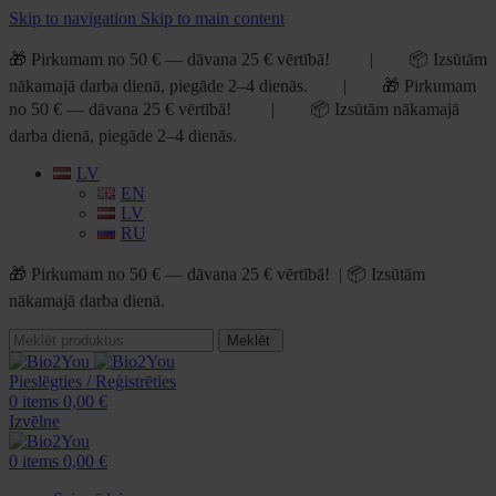
Skip to navigation
Skip to main content
🎁 Pirkumam no 50 € — dāvana 25 € vērtībā! | 📦 Izsūtām
nākamajā darba dienā, piegāde 2–4 dienās. | 🎁 Pirkumam
no 50 € — dāvana 25 € vērtībā! | 📦 Izsūtām nākamajā
darba dienā, piegāde 2–4 dienās.
LV
EN
LV
RU
🎁 Pirkumam no 50 € — dāvana 25 € vērtībā! | 📦 Izsūtām
nākamajā darba dienā.
Meklēt
Pieslēgties / Reģistrēties
0
items
0,00
€
Izvēlne
0
items
0,00
€