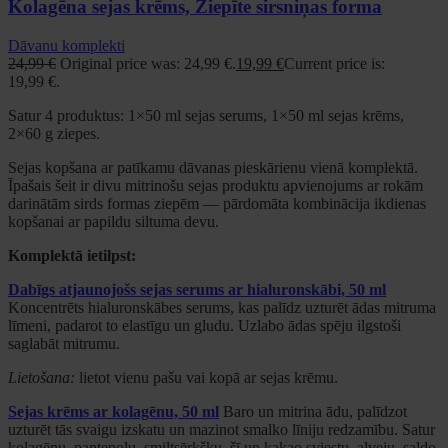
Kolagēna sejas krēms, Ziepīte sirsniņas forma
Dāvanu komplekti
24,99
€
Original price was: 24,99 €.
19,99
€
Current price is:
19,99 €.
Satur 4 produktus: 1×50 ml sejas serums, 1×50 ml sejas krēms,
2×60 g ziepes.
Sejas kopšana ar patīkamu dāvanas pieskārienu vienā komplektā.
Īpašais šeit ir divu mitrinošu sejas produktu apvienojums ar rokām
darinātām sirds formas ziepēm — pārdomāta kombinācija ikdienas
kopšanai ar papildu siltuma devu.
Komplektā ietilpst:
Dabīgs atjaunojošs sejas serums ar hialuronskābi, 50 ml
Koncentrēts hialuronskābes serums, kas palīdz uzturēt ādas mitruma
līmeni, padarot to elastīgu un gludu. Uzlabo ādas spēju ilgstoši
saglabāt mitrumu.
Lietošana:
lietot vienu pašu vai kopā ar sejas krēmu.
Sejas krēms ar kolagēnu, 50 ml
Baro un mitrina ādu, palīdzot
uzturēt tās svaigu izskatu un mazinot smalko līniju redzamību. Satur
kolagēnu, pantenolu, smiltsērkšķu, šī un kakao sviestu, alveju, saldo