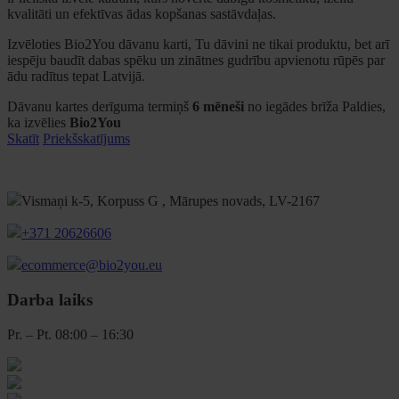
kvalitāti un efektīvas ādas kopšanas sastāvdaļas.
Izvēloties Bio2You dāvanu karti, Tu dāvini ne tikai produktu, bet arī
iespēju baudīt dabas spēku un zinātnes gudrību apvienotu rūpēs par
ādu radītus tepat Latvijā.
Dāvanu kartes derīguma termiņš
6 mēneši
no iegādes brīža Paldies,
ka izvēlies
Bio2You
Skatīt
Priekšskatījums
Vismaņi k-5, Korpuss G , Mārupes novads, LV-2167
+371 20626606
ecommerce@bio2you.eu
Darba laiks
Pr. – Pt. 08:00 – 16:30