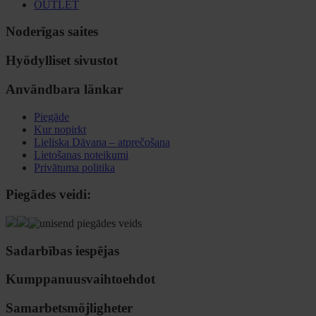
OUTLET
Noderīgas saites
Hyödylliset sivustot
Användbara länkar
Piegāde
Kur nopirkt
Lieliska Dāvana – atprečošana
Lietošanas noteikumi
Privātuma politika
Piegādes veidi:
Sadarbības iespējas
Kumppanuusvaihtoehdot
Samarbetsmöjligheter