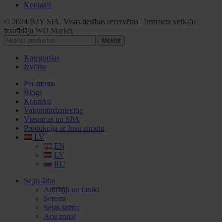
Kontakti
© 2024 B2Y SIA. Visas tiesības rezervētas
|
Interneta veikalu
izstrādāja
WD Market
Meklēt
Kategorijas
Izvēlne
Par mums
Blogs
Kontakti
Vairumtirdzniecība
Viesnīcas un SPA
Produkcija ar Jūsu zīmolu
LV
EN
LV
RU
Sejas ādai
Attīrītāji un toniki
Serumi
Sejas krēmi
Acu zonai