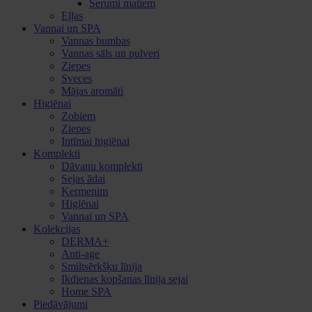
Serumi matiem
Eļļas
Vannai un SPA
Vannas bumbas
Vannas sāls un pulveri
Ziepes
Sveces
Mājas aromāti
Higiēnai
Zobiem
Ziepes
Intīmai higiēnai
Komplekti
Dāvanu komplekti
Sejas ādai
Ķermenim
Higiēnai
Vannai un SPA
Kolekcijas
DERMA+
Anti-age
Smiltsērkšķu līnija
Ikdienas kopšanas līnija sejai
Home SPA
Piedāvājumi