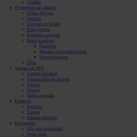
Lūpām
Ķermenim un matiem
Dušas želejas
Skrubji
Losjoni un krēmi
Roku krēmi
Ķermeņa aromāti
Matu kopšana
Šampūni
Maskas un kondicionieri
Serumi matiem
Eļļas
Vannai un SPA
Vannas bumbas
Vannas sāls un pulveri
Ziepes
Sveces
Mājas aromāti
Higiēnai
Zobiem
Ziepes
Intīmai higiēnai
Komplekti
Dāvanu komplekti
Sejas ādai