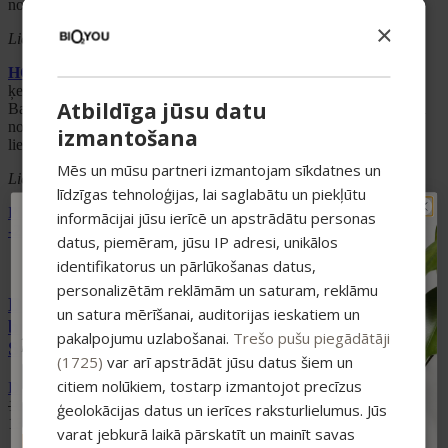
nomierinošā un atjaunojošā rituālā. Piemērota ikdienas lietošanai.
×
Lietošana:
uzklāj uz mitras ādas, saputo un rūpīgi noskalo.
HOME SPA Ķermeņa losjons, 250 ml
Viegls un aromātisks
ķermeņa losjons, kas mīkstina ādu, padarot to gludu un elastīgu.
Atbildīga jūsu datu
Bagātināts ar smiltsērkšķu augļu eļļu, tas pārvērš ikdienas kopšanu
nomierinošā un atjaunojošā rituālā. Ideāli piemērots ikdienas
izmantošana
lietošanai.
Mēs un mūsu partneri izmantojam sīkdatnes un
Lietošana:
uzklāj uz tīras ādas un maigi iemasē.
līdzīgas tehnoloģijas, lai saglabātu un piekļūtu
Pievienot grozam
informācijai jūsu ierīcē un apstrādātu personas
TAVAM PIRMAJAM
-20%
datus, piemēram, jūsu IP adresi, unikālos
PIRKUMAM PAPILDUS
identifikatorus un pārlūkošanas datus,
-15% ATLAIDE!
personalizētām reklāmām un saturam, reklāmu
Pieraksties jaunumiem un saņem īpašu
Dāvanu komplekts – Ziepes Home SPA, Vannas
atlaidi savam pirmajam pasūtījumam.
un satura mērīšanai, auditorijas ieskatiem un
bumba Smiltsērkšķis, Roku krēms Anti-Ageing
pakalpojumu uzlabošanai.
Trešo pušu piegādātāji
Atlaide summējas ar esošajiem piedāvājumiem
Smiltsērkšķis
pirkumiem virs 25 €
(1725)
var arī apstrādāt jūsu datus šiem un
citiem nolūkiem, tostarp izmantojot precīzus
Dāvanu komplekti
16,99
€
Original price was: 16,99 €.
13,59
€
Current price is:
ģeolokācijas datus un ierīces raksturlielumus. Jūs
13,59 €.
varat jebkurā laikā pārskatīt un mainīt savas