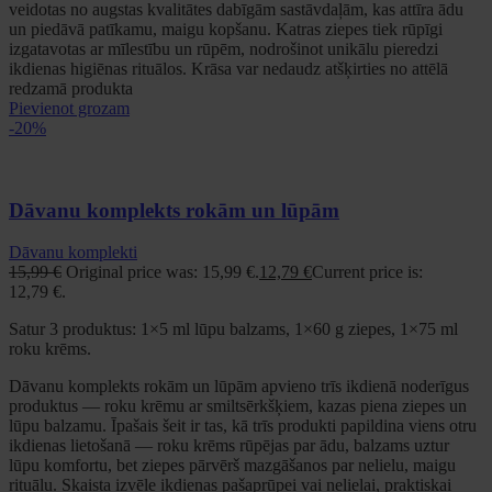
veidotas no augstas kvalitātes dabīgām sastāvdaļām, kas attīra ādu
un piedāvā patīkamu, maigu kopšanu. Katras ziepes tiek rūpīgi
izgatavotas ar mīlestību un rūpēm, nodrošinot unikālu pieredzi
ikdienas higiēnas rituālos. Krāsa var nedaudz atšķirties no attēlā
redzamā produkta
Pievienot grozam
-20%
Dāvanu komplekts rokām un lūpām
Dāvanu komplekti
15,99
€
Original price was: 15,99 €.
12,79
€
Current price is:
12,79 €.
Satur 3 produktus: 1×5 ml lūpu balzams, 1×60 g ziepes, 1×75 ml
roku krēms.
Dāvanu komplekts rokām un lūpām apvieno trīs ikdienā noderīgus
produktus — roku krēmu ar smiltsērkšķiem, kazas piena ziepes un
lūpu balzamu. Īpašais šeit ir tas, kā trīs produkti papildina viens otru
ikdienas lietošanā — roku krēms rūpējas par ādu, balzams uztur
lūpu komfortu, bet ziepes pārvērš mazgāšanos par nelielu, maigu
rituālu. Skaista izvēle ikdienas pašaprūpei vai nelielai, praktiskai