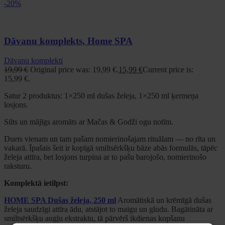
-20%
Dāvanu komplekts, Home SPA
Dāvanu komplekti
19,99
€
Original price was: 19,99 €.
15,99
€
Current price is:
15,99 €.
Satur 2 produktus: 1×250 ml dušas želeja, 1×250 ml ķermeņa
losjons.
Silts un mājīgs aromāts ar Mačas & Godži ogu notīm.
Duets vienam un tam pašam nomierinošajam rituālam — no rīta un
vakarā. Īpašais šeit ir kopīgā smiltsērkšķu bāze abās formulās, tāpēc
želeja attīra, bet losjons turpina ar to pašu barojošo, nomierinošo
raksturu.
Komplektā ietilpst:
HOME SPA Dušas želeja, 250 ml
Aromātiskā un krēmīgā dušas
želeja saudzīgi attīra ādu, atstājot to maigu un gludu. Bagātināta ar
smiltsērkšķu augļu ekstraktu, tā pārvērš ikdienas kopšanu