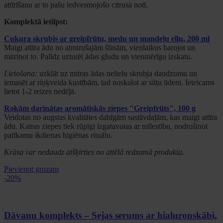
attīrīšanu ar to pašu iedvesmojošo citrusa notī.
Komplektā ietilpst:
Cukura skrubis ar greipfrūtu, medu un mandeļu eļļu, 200 ml
Maigi attīra ādu no atmirušajām šūnām, vienlaikus barojot un
mitrinot to. Palīdz uzturēt ādas gludu un vienmērīgu izskatu.
Lietošana:
uzklāt uz mitras ādas nelielu skrubja daudzumu un
iemasēt ar riņķveida kustībām, tad noskalot ar siltu ūdeni. Ieteicams
lietot 1-2 reizes nedēļā.
Rokām darinātas aromātiskās ziepes "Greipfrūts", 100 g
Veidotas no augstas kvalitātes dabīgām sastāvdaļām, kas maigi attīra
ādu. Katras ziepes tiek rūpīgi izgatavotas ar mīlestību, nodrošinot
patīkamu ikdienas higiēnas rituālu.
Krāsa var nedaudz atšķirties no attēlā redzamā produkta.
Pievienot grozam
-20%
Dāvanu komplekts – Sejas serums ar hialuronskābi,