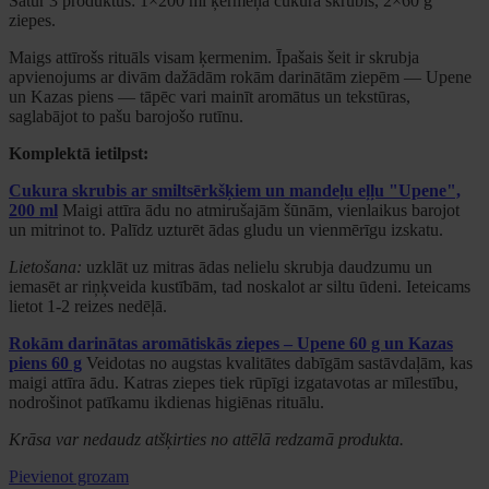
Satur 3 produktus: 1×200 ml ķermeņa cukura skrubis, 2×60 g
ziepes.
Maigs attīrošs rituāls visam ķermenim. Īpašais šeit ir skrubja
apvienojums ar divām dažādām rokām darinātām ziepēm — Upene
un Kazas piens — tāpēc vari mainīt aromātus un tekstūras,
saglabājot to pašu barojošo rutīnu.
Komplektā ietilpst:
Cukura skrubis ar smiltsērkšķiem un mandeļu eļļu "Upene",
200 ml
Maigi attīra ādu no atmirušajām šūnām, vienlaikus barojot
un mitrinot to. Palīdz uzturēt ādas gludu un vienmērīgu izskatu.
Lietošana:
uzklāt uz mitras ādas nelielu skrubja daudzumu un
iemasēt ar riņķveida kustībām, tad noskalot ar siltu ūdeni. Ieteicams
lietot 1-2 reizes nedēļā.
Rokām darinātas aromātiskās ziepes – Upene 60 g un Kazas
piens 60 g
Veidotas no augstas kvalitātes dabīgām sastāvdaļām, kas
maigi attīra ādu. Katras ziepes tiek rūpīgi izgatavotas ar mīlestību,
nodrošinot patīkamu ikdienas higiēnas rituālu.
Krāsa var nedaudz atšķirties no attēlā redzamā produkta.
Pievienot grozam