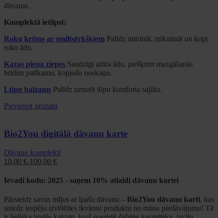
dāvanai.
Komplektā ietilpst:
Roku krēms ar smiltsērkšķiem
Palīdz mitrināt, mīkstināt un kopt
roku ādu.
Kazas piena ziepes
Saudzīgi attīra ādu, piešķirot mazgāšanās
brīdim patīkamu, kopjošu noskaņu.
Lūpu balzams
Palīdz uzturēt lūpu komforta sajūtu.
Pievienot grozam
Bio2You digitālā dāvanu karte
Dāvanu komplekti
10,00
€
-
100,00
€
Ievadi kodu:
2025
- saņem 10% atlaidi dāvanu kartei
Pārsteidz savus mīļos ar īpašu dāvanu –
Bio2You dāvanu karti
, kas
sniedz iespēju izvēlēties ikvienu produktu no mūsu piedāvājumu! Tā
ir lieliska izvēle katram, kurš novērtē dabīgu kosmētiku, izcilu