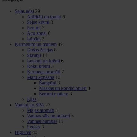
Sejas ādai
29
Attīrītāji un toniki
6
Sejas krēmi
8
Serumi
7
Acu zonai
6
Lūpām
2
Ķermenim un matiem
49
Dušas želejas
8
Skrubji
14
Losjoni un krēmi
6
Roku krēmi
3
Ķermeņa aromāti
7
Matu kopšana
10
Šampūni
3
Maskas un kondicionieri
4
Serumi matiem
3
Eļļas
1
Vannai un SPA
27
Mājas aromāti
3
Vannas sāls un pulveri
6
Vannas bumbas
15
Sveces
3
Higiēnai
40