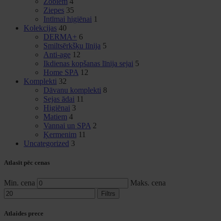
Zobiem
4
Ziepes
35
Intīmai higiēnai
1
Kolekcijas
40
DERMA+
6
Smiltsērkšķu līnija
5
Anti-age
12
Ikdienas kopšanas līnija sejai
5
Home SPA
12
Komplekti
32
Dāvanu komplekti
8
Sejas ādai
11
Higiēnai
3
Matiem
4
Vannai un SPA
2
Ķermenim
11
Uncategorized
3
Atlasīt pēc cenas
Min. cena
Maks. cena
Filtrs
Atlaides prece