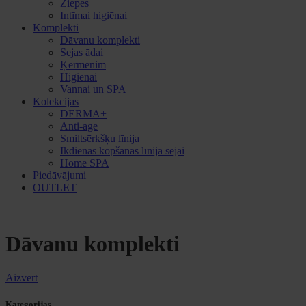
Ziepes
Intīmai higiēnai
Komplekti
Dāvanu komplekti
Sejas ādai
Ķermenim
Higiēnai
Vannai un SPA
Kolekcijas
DERMA+
Anti-age
Smiltsērkšķu līnija
Ikdienas kopšanas līnija sejai
Home SPA
Piedāvājumi
OUTLET
Dāvanu komplekti
Aizvērt
Kategorijas