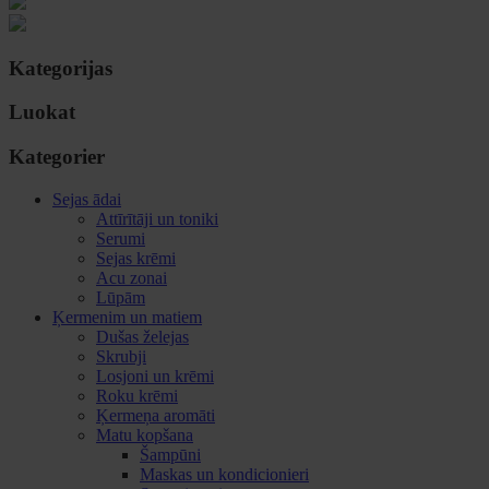
Kategorijas
Luokat
Kategorier
Sejas ādai
Attīrītāji un toniki
Serumi
Sejas krēmi
Acu zonai
Lūpām
Ķermenim un matiem
Dušas želejas
Skrubji
Losjoni un krēmi
Roku krēmi
Ķermeņa aromāti
Matu kopšana
Šampūni
Maskas un kondicionieri