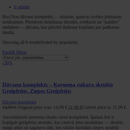
Ir atlaide
Bio2You dāvanu komplekti — skaistas, gatavas izvēles jebkuram
notikumam. Piemēroti dzimšanas dienām, svētkiem un “paldies”
mirkļiem — dāvana, kas pārvērš ikdienas kopšanu par patīkamu
rituālu.
Showing all 8 results
Sorted by popularity
Parādīt filtrus
-20%
Dāvanu komplekts – Ķermeņa cukura skrubis
Greipfrūts, Ziepes Greipfrūts
Dāvanu komplekti
14,99
€
Original price was: 14,99 €.
11,99
€
Current price is: 11,99 €.
Atsvaidzinošs ķermeņa rituāls vienā komplektā. Īpašais šeit ir
kopīgais greipfrūta aromāts, kas caurvij abus produktus — skrubis
maigi attīra un sagatavo ādu, bet rokām darinātās ziepes noslēdz