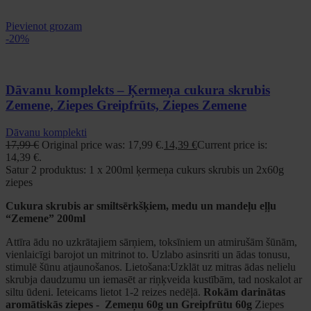
Pievienot grozam
-20%
Dāvanu komplekts – Ķermeņa cukura skrubis
Zemene, Ziepes Greipfrūts, Ziepes Zemene
Dāvanu komplekti
17,99
€
Original price was: 17,99 €.
14,39
€
Current price is:
14,39 €.
Satur 2 produktus: 1 x 200ml ķermeņa cukurs skrubis un 2x60g
ziepes
Cukura skrubis ar smiltsērkšķiem, medu un mandeļu eļļu
“Zemene” 200ml
Attīra ādu no uzkrātajiem sārņiem, toksīniem un atmirušām šūnām,
vienlaicīgi barojot un mitrinot to. Uzlabo asinsriti un ādas tonusu,
stimulē šūnu atjaunošanos. Lietošana:Uzklāt uz mitras ādas nelielu
skrubja daudzumu un iemasēt ar riņķveida kustībām, tad noskalot ar
siltu ūdeni. Ieteicams lietot 1-2 reizes nedēļā.
Rokām darinātas
aromātiskās ziepes - Zemeņu 60g un Greipfrūtu 60g
Ziepes