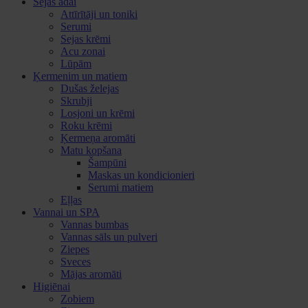
Sejas ādai
Attīrītāji un toniki
Serumi
Sejas krēmi
Acu zonai
Lūpām
Ķermenim un matiem
Dušas želejas
Skrubji
Losjoni un krēmi
Roku krēmi
Ķermeņa aromāti
Matu kopšana
Šampūni
Maskas un kondicionieri
Serumi matiem
Eļļas
Vannai un SPA
Vannas bumbas
Vannas sāls un pulveri
Ziepes
Sveces
Mājas aromāti
Higiēnai
Zobiem