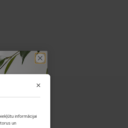
×
iekļūtu informācijai
atorus un