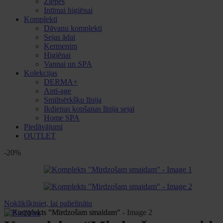
Ziepes
Intīmai higiēnai
Komplekti
Dāvanu komplekti
Sejas ādai
Ķermenim
Higiēnai
Vannai un SPA
Kolekcijas
DERMA+
Anti-age
Smiltsērkšķu līnija
Ikdienas kopšanas līnija sejai
Home SPA
Piedāvājumi
OUTLET
-20%
Noklikšķiniet, lai palielinātu