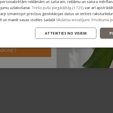
 personalizētām reklāmām un saturam, reklāmu un satura mērīšanai
ojumu uzlabošanai.
Trešo pušu piegādātāji (1725)
var arī apstrādā
tarp izmantojot precīzus ģeolokācijas datus un ierīces raksturlielu
tīt un mainīt savas izvēles sadaļā
Sīkdatņu iestatījumi
.
Privātuma po
ATTEIKTIES NO VISIEM
P
ABONĒT