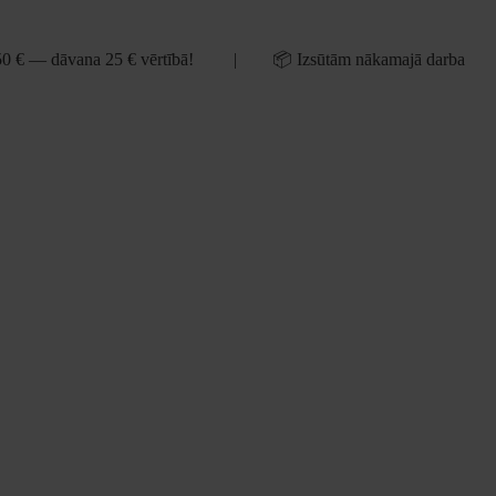
50 € — dāvana 25 € vērtībā! | 📦 Izsūtām nākamajā darba