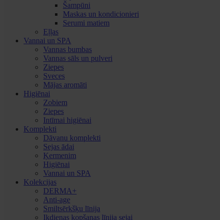
Šampūni
Maskas un kondicionieri
Serumi matiem
Eļļas
Vannai un SPA
Vannas bumbas
Vannas sāls un pulveri
Ziepes
Sveces
Mājas aromāti
Higiēnai
Zobiem
Ziepes
Intīmai higiēnai
Komplekti
Dāvanu komplekti
Sejas ādai
Ķermenim
Higiēnai
Vannai un SPA
Kolekcijas
DERMA+
Anti-age
Smiltsērkšķu līnija
Ikdienas kopšanas līnija sejai