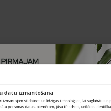
 PIRMAJAM
M PAPILDUS
 ATLAIDE!
su datu izmantošana
unumiem un saņem īpašu
pirmajam pasūtījumam.
 izmantojam sīkdatnes un līdzīgas tehnoloģijas, lai saglabātu un p
ādātu personas datus, piemēram, jūsu IP adresi, unikālos identifik
sošajiem piedāvājumiem