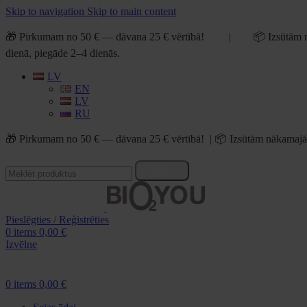
Skip to navigation
Skip to main content
🎁 Pirkumam no 50 € — dāvana 25 € vērtībā! | 📦 Izsūtām n
dienā, piegāde 2–4 dienās.
LV
EN
LV
RU
🎁 Pirkumam no 50 € — dāvana 25 € vērtībā! | 📦 Izsūtām nākamajā 
Meklēt
Pieslēgties / Reģistrēties
0
items
0,00
€
Izvēlne
0
items
0,00
€