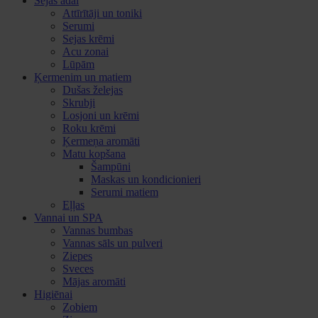
Sejas ādai
Attīrītāji un toniki
Serumi
Sejas krēmi
Acu zonai
Lūpām
Ķermenim un matiem
Dušas želejas
Skrubji
Losjoni un krēmi
Roku krēmi
Ķermeņa aromāti
Matu kopšana
Šampūni
Maskas un kondicionieri
Serumi matiem
Eļļas
Vannai un SPA
Vannas bumbas
Vannas sāls un pulveri
Ziepes
Sveces
Mājas aromāti
Higiēnai
Zobiem