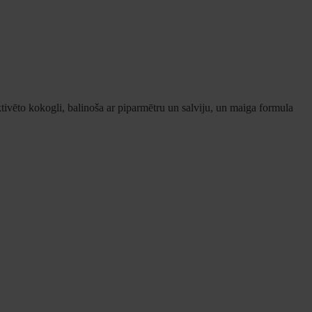
ktivēto kokogli, balinoša ar piparmētru un salviju, un maiga formula