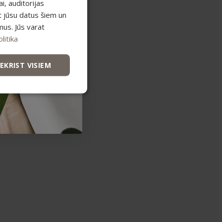
, auditorijas
t jūsu datus šiem un
mus. Jūs varat
litika
IEKRIST VISIEM