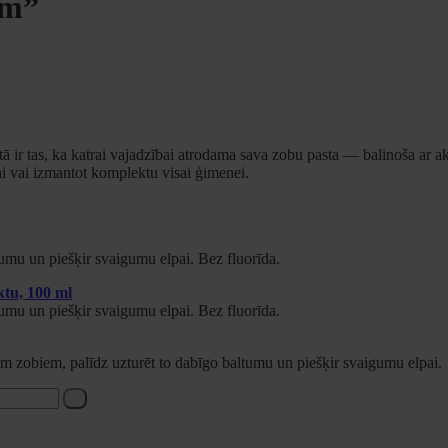
am”
ā ir tas, ka katrai vajadzībai atrodama sava zobu pasta — balinoša ar a
ai vai izmantot komplektu visai ģimenei.
tumu un piešķir svaigumu elpai. Bez fluorīda.
ktu, 100 ml
tumu un piešķir svaigumu elpai. Bez fluorīda.
iem zobiem, palīdz uzturēt to dabīgo baltumu un piešķir svaigumu elpai.