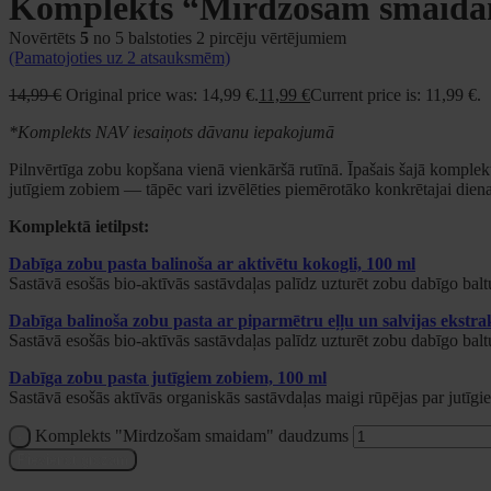
Komplekts “Mirdzošam smaid
Novērtēts
5
no 5 balstoties
2
pircēju vērtējumiem
(Pamatojoties uz
2
atsauksmēm)
14,99
€
Original price was: 14,99 €.
11,99
€
Current price is: 11,99 €.
*Komplekts NAV iesaiņots dāvanu iepakojumā
Pilnvērtīga zobu kopšana vienā vienkāršā rutīnā. Īpašais šajā komplekt
jutīgiem zobiem — tāpēc vari izvēlēties piemērotāko konkrētajai dien
Komplektā ietilpst:
Dabīga zobu pasta balinoša ar aktivētu kokogli, 100 ml
Sastāvā esošās bio-aktīvās sastāvdaļas palīdz uzturēt zobu dabīgo bal
Dabīga balinoša zobu pasta ar piparmētru eļļu un salvijas ekstra
Sastāvā esošās bio-aktīvās sastāvdaļas palīdz uzturēt zobu dabīgo bal
Dabīga zobu pasta jutīgiem zobiem, 100 ml
Sastāvā esošās aktīvās organiskās sastāvdaļas maigi rūpējas par jutīg
Komplekts "Mirdzošam smaidam" daudzums
Pievienot grozam