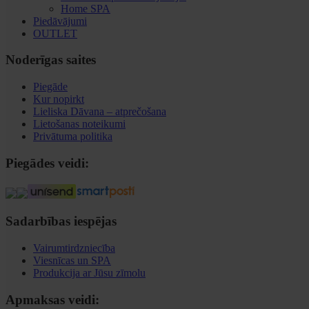
Home SPA
Piedāvājumi
OUTLET
Noderīgas saites
Piegāde
Kur nopirkt
Lieliska Dāvana – atprečošana
Lietošanas noteikumi
Privātuma politika
Piegādes veidi:
Sadarbības iespējas
Vairumtirdzniecība
Viesnīcas un SPA
Produkcija ar Jūsu zīmolu
Apmaksas veidi: