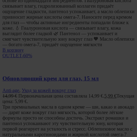
основе из одиннадцати ингредиентов. Гиалуроновая кислота
связывает влагу, гидролизованный коллаген придаёт
ощущение гладкости, пантенол успокаивает, а масло облепихи
привносит жирные кислоты омега-7. Наносите перед кремом
для глаз — чтобы активные ингредиенты попадали ближе к
коже. 💧 Гиалуроновая кислота — связывает влагу, кожа
выглядит более гладкой 🌿 Пантенол — успокаивает и
смягчает чувствительную зону вокруг глаз 🧡 Масло облепихи
— богато омега-7, придаёт ощущение мягкости
В корзину
OUTLET
-60%
Обновляющий крем для глаз, 15 мл
Anti-age
,
Уход за кожей вокруг глаз
14,99
€
Первоначальная цена составляла 14,99 €.
5,99
€
Текущая
цена: 5,99 €.
Три премиальных масла в одном креме — ши, какао и авокадо
— дарят коже вокруг глаз мягкость, которой более лёгкие
формулы просто не способны достичь. Экстракт ромашки и
пантенол успокаивают эту чувствительную зону, которая
первой реагирует на усталость и стресс. Облепиховое масло с
натуральными каротиноидами и жирной кислотой омега-7