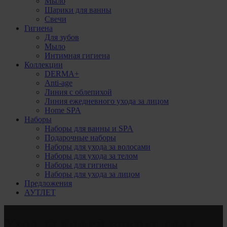
Мыло
Шарики для ванны
Свечи
Гигиена
Для зубов
Мыло
Интимная гигиена
Коллекции
DERMA+
Anti-age
Линия с облепихой
Линия ежедневного ухода за лицом
Home SPA
Наборы
Наборы для ванны и SPA
Подарочные наборы
Наборы для ухода за волосами
Наборы для ухода за телом
Наборы для гигиены
Наборы для ухода за лицом
Предложения
АУТЛЕТ
Уход за кожей вокруг глаз