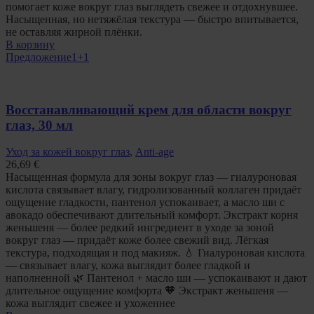
помогает коже вокруг глаз выглядеть свежее и отдохнувшее.
Насыщенная, но нетяжёлая текстура — быстро впитывается,
не оставляя жирной плёнки.
В корзину
Предложение
1+1
Восстанавливающий крем для области вокруг
глаз, 30 мл
Уход за кожей вокруг глаз
,
Anti-age
26,69
€
Насыщенная формула для зоны вокруг глаз — гиалуроновая
кислота связывает влагу, гидролизованный коллаген придаёт
ощущение гладкости, пантенол успокаивает, а масло ши с
авокадо обеспечивают длительный комфорт. Экстракт корня
женьшеня — более редкий ингредиент в уходе за зоной
вокруг глаз — придаёт коже более свежий вид. Лёгкая
текстура, подходящая и под макияж. 💧 Гиалуроновая кислота
— связывает влагу, кожа выглядит более гладкой и
наполненной 🌿 Пантенол + масло ши — успокаивают и дают
длительное ощущение комфорта 🧡 Экстракт женьшеня —
кожа выглядит свежее и ухоженнее