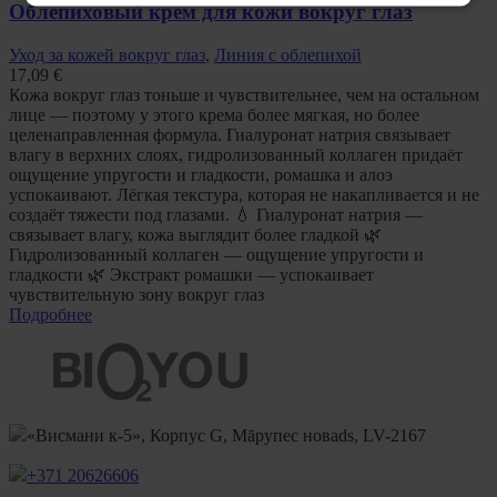
Облепиховый крем для кожи вокруг глаз
Уход за кожей вокруг глаз
,
Линия с облепихой
17,09
€
Кожа вокруг глаз тоньше и чувствительнее, чем на остальном
лице — поэтому у этого крема более мягкая, но более
целенаправленная формула. Гиалуронат натрия связывает
влагу в верхних слоях, гидролизованный коллаген придаёт
ощущение упругости и гладкости, ромашка и алоэ
успокаивают. Лёгкая текстура, которая не накапливается и не
создаёт тяжести под глазами. 💧 Гиалуронат натрия —
связывает влагу, кожа выглядит более гладкой 🌿
Гидролизованный коллаген — ощущение упругости и
гладкости 🌿 Экстракт ромашки — успокаивает
чувствительную зону вокруг глаз
Подробнее
«Висмани к-5», Корпус G, Māрупес новads, LV-2167
+371 20626606