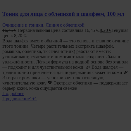
Тоник для лица с облепихой и шалфеем, 100 мл
Очищение и тоники
,
Линия с облепихой
16,45
€
Первоначальная цена составляла 16,45 €.
8,20
€
Текущая
цена: 8,20 €.
Вода шалфея вместо обычной — это основа и главное отличие
этого тоника. Четыре растительных экстракта (шалфей,
ромашка, облепиха, тысячелистник) работают вместе:
успокаивают, смягчают и помогают коже сохранять баланс
увлажнённости. Лёгкая формула на водной основе без этанола
— подходит и для чувствительной кожи. 🌿 Вода шалфея —
традиционно применяется для поддержания свежести кожи 🌿
Экстракт ромашки — успокаивает покрасневшую,
чувствительную кожу 🧡 Экстракт облепихи — поддерживает
барьер кожи, кожа ощущается свежее
Подробнее
Предложение
1+1