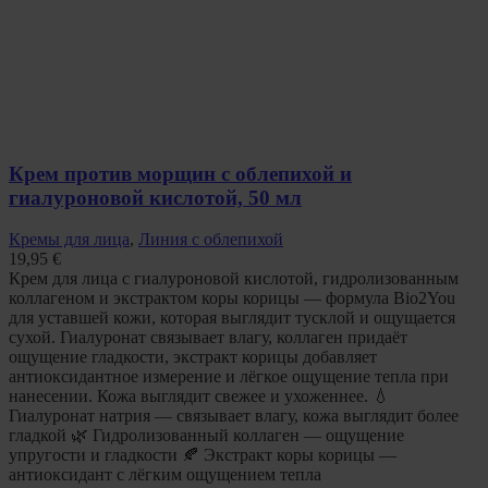
Крем против морщин с облепихой и
гиалуроновой кислотой, 50 мл
Кремы для лица
,
Линия с облепихой
19,95
€
Крем для лица с гиалуроновой кислотой, гидролизованным
коллагеном и экстрактом коры корицы — формула Bio2You
для уставшей кожи, которая выглядит тусклой и ощущается
сухой. Гиалуронат связывает влагу, коллаген придаёт
ощущение гладкости, экстракт корицы добавляет
антиоксидантное измерение и лёгкое ощущение тепла при
нанесении. Кожа выглядит свежее и ухоженнее. 💧
Гиалуронат натрия — связывает влагу, кожа выглядит более
гладкой 🌿 Гидролизованный коллаген — ощущение
упругости и гладкости 🍂 Экстракт коры корицы —
антиоксидант с лёгким ощущением тепла