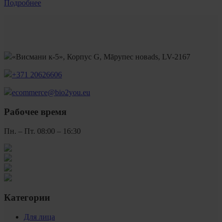
Подробнее
«Висмани к-5», Корпус G, Māрупес новads, LV-2167
+371 20626606
ecommerce@bio2you.eu
Рабочее время
Пн. – Пт. 08:00 – 16:30
Категории
Для лица