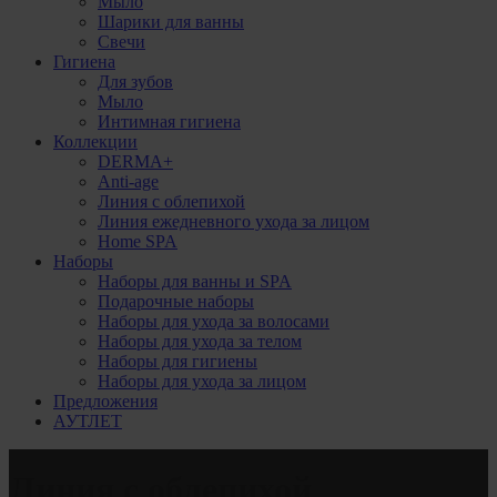
Мыло
Шарики для ванны
Свечи
Гигиена
Для зубов
Мыло
Интимная гигиена
Коллекции
DERMA+
Anti-age
Линия с облепихой
Линия ежедневного ухода за лицом
Home SPA
Наборы
Наборы для ванны и SPA
Подарочные наборы
Наборы для ухода за волосами
Наборы для ухода за телом
Наборы для гигиены
Наборы для ухода за лицом
Предложения
АУТЛЕТ
Линия с облепихой