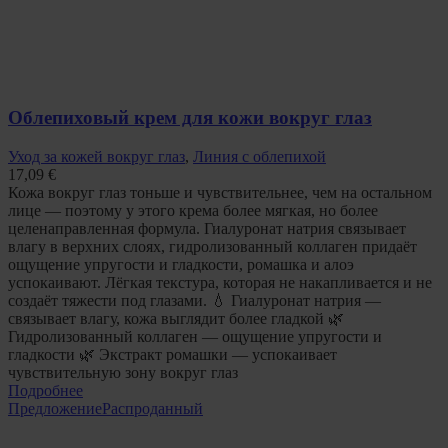
Облепиховый крем для кожи вокруг глаз
Уход за кожей вокруг глаз
,
Линия с облепихой
17,09
€
Кожа вокруг глаз тоньше и чувствительнее, чем на остальном
лице — поэтому у этого крема более мягкая, но более
целенаправленная формула. Гиалуронат натрия связывает
влагу в верхних слоях, гидролизованный коллаген придаёт
ощущение упругости и гладкости, ромашка и алоэ
успокаивают. Лёгкая текстура, которая не накапливается и не
создаёт тяжести под глазами. 💧 Гиалуронат натрия —
связывает влагу, кожа выглядит более гладкой 🌿
Гидролизованный коллаген — ощущение упругости и
гладкости 🌿 Экстракт ромашки — успокаивает
чувствительную зону вокруг глаз
Подробнее
Предложение
Распроданный