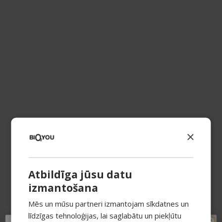
×
Atbildīga jūsu datu
izmantošana
Mēs un mūsu partneri izmantojam sīkdatnes un
līdzīgas tehnoloģijas, lai saglabātu un piekļūtu