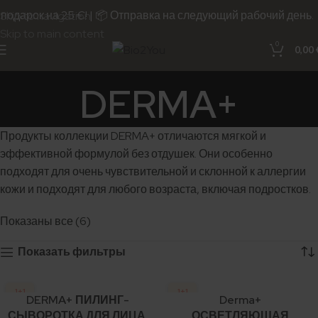
 подарок на 25 €! | 📦 Отправка на следующий рабочий день.
Skip to navigation
Skip to main content
0
0,00
DERMA+
Продукты коллекции DERMA+ отличаются мягкой и
эффективной формулой без отдушек. Они особенно
подходят для очень чувствительной и склонной к аллергии
кожи и подходят для любого возраста, включая подростков.
Показаны все (6)
Показать фильтры
1+1
1+1
DERMA+ ПИЛИНГ-
Derma+
СЫВОРОТКА ДЛЯ ЛИЦА,
ОСВЕТЛЯЮЩАЯ