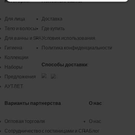
Категории
Полезные сайты
Для лица
Доставка
Тело и волосы
Где купить
Для ванны и SPA
Условия использования
Гигиена
Политика конфиденциальности
Коллекции
Способы доставки:
Наборы
Предложения
АУТЛЕТ
Варианты партнерства
О нас
Оптовая торговля
О нас
Сотрудничество с гостиницами и СПА
Блог