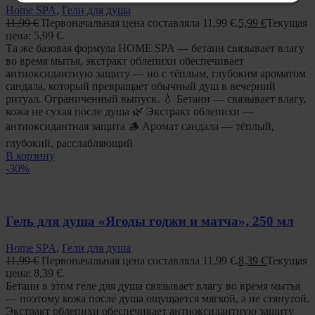
Home SPA
,
Гели для душа
11,99
€
Первоначальная цена составляла 11,99 €.
5,99
€
Текущая
цена: 5,99 €.
Та же базовая формула HOME SPA — бетаин связывает влагу
во время мытья, экстракт облепихи обеспечивает
антиоксидантную защиту — но с тёплым, глубоким ароматом
сандала, который превращает обычный душ в вечерний
ритуал. Ограниченный выпуск. 💧 Бетаин — связывает влагу,
кожа не сухая после душа 🌿 Экстракт облепихи —
антиоксидантная защита 🪵 Аромат сандала — тёплый,
глубокий, расслабляющий
В корзину
-30%
Гель для душа «Ягоды годжи и матча», 250 мл
Home SPA
,
Гели для душа
11,99
€
Первоначальная цена составляла 11,99 €.
8,39
€
Текущая
цена: 8,39 €.
Бетаин в этом геле для душа связывает влагу во время мытья
— поэтому кожа после душа ощущается мягкой, а не стянутой.
Экстракт облепихи обеспечивает антиоксидантную защиту