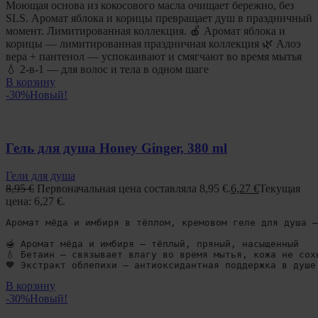
Моющая основа из кокосового масла очищает бережно, без
SLS. Аромат яблока и корицы превращает душ в праздничный
момент. Лимитированная коллекция. 🍎 Аромат яблока и
корицы — лимитированная праздничная коллекция 🌿 Алоэ
вера + пантенол — успокаивают и смягчают во время мытья
💧 2-в-1 — для волос и тела в одном шаге
В корзину
-30%
Новый!
Гель для душа Honey Ginger, 380 ml
Гели для душа
8,95
€
Первоначальная цена составляла 8,95 €.
6,27
€
Текущая
цена: 6,27 €.
Аромат мёда и имбиря в тёплом, кремовом геле для душа —
🍯 Аромат мёда и имбиря — тёплый, пряный, насыщенный

💧 Бетаин — связывает влагу во время мытья, кожа не сохн
🧡 Экстракт облепихи — антиоксидантная поддержка в душе
В корзину
-30%
Новый!