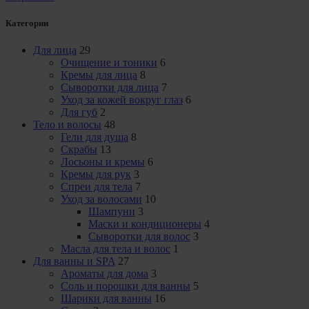
Категории
Для лица
29
Очищение и тоники
6
Кремы для лица
8
Сыворотки для лица
7
Уход за кожей вокруг глаз
6
Для губ
2
Тело и волосы
48
Гели для душа
8
Скрабы
13
Лосьоны и кремы
6
Кремы для рук
3
Спреи для тела
7
Уход за волосами
10
Шампуни
3
Маски и кондиционеры
4
Сыворотки для волос
3
Масла для тела и волос
1
Для ванны и SPA
27
Ароматы для дома
3
Соль и порошки для ванны
5
Шарики для ванны
16