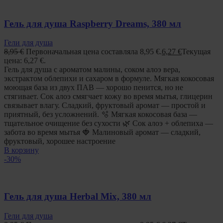
Гель для душа Raspberry Dreams, 380 мл
Гели для душа
8,95
€
Первоначальная цена составляла 8,95 €.
6,27
€
Текущая
цена: 6,27 €.
Гель для душа с ароматом малины, соком алоэ вера,
экстрактом облепихи и сахаром в формуле. Мягкая кокосовая
моющая база из двух ПАВ — хорошо пенится, но не
стягивает. Сок алоэ смягчает кожу во время мытья, глицерин
связывает влагу. Сладкий, фруктовый аромат — простой и
приятный, без усложнений. 🫧 Мягкая кокосовая база —
тщательное очищение без сухости 🌿 Сок алоэ + облепиха —
забота во время мытья 🍓 Малиновый аромат — сладкий,
фруктовый, хорошее настроение
В корзину
-30%
Гель для душа Herbal Mix, 380 мл
Гели для душа