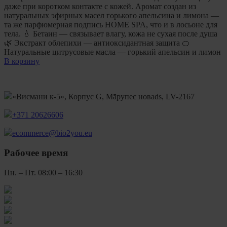
даже при коротком контакте с кожей. Аромат создан из
натуральных эфирных масел горького апельсина и лимона —
та же парфюмерная подпись HOME SPA, что и в лосьоне для
тела. 💧 Бетаин — связывает влагу, кожа не сухая после душа
🌿 Экстракт облепихи — антиоксидантная защита 🍊
Натуральные цитрусовые масла — горький апельсин и лимон
В корзину
«Висмани к-5», Корпус G, Māрупес новads, LV-2167
+371 20626606
ecommerce@bio2you.eu
Рабочее время
Пн. – Пт. 08:00 – 16:30