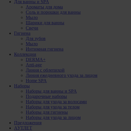
Для ванны и SPA
Ароматы для дома
Соль и порошки для ванны
Мыло
Шарики для ванны
Свечи
Гигиена
Для зубов
Мыло
Интимная гигиена
Коллекции
DERMA+
Anti-age
Линия с облепихой
Линия ежедневного ухода за лицом
Home SPA
Наборы
Наборы для ванны и SPA
Подарочные наборы
Наборы для ухода за волосами
Наборы для ухода за телом
Наборы для гигиены
Наборы для ухода за лицом
Предложения
АУТЛЕТ