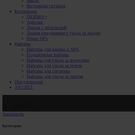
Мыло
Интимная гигиена
Коллекции
DERMA+
Anti-age
Линия с облепихой
Линия ежедневного ухода за лицом
Home SPA
Наборы
Наборы для ванны и SPA
Подарочные наборы
Наборы для ухода за волосами
Наборы для ухода за телом
Наборы для гигиены
Наборы для ухода за лицом
Предложения
АУТЛЕТ
Скрабы
Закрывать
Категории