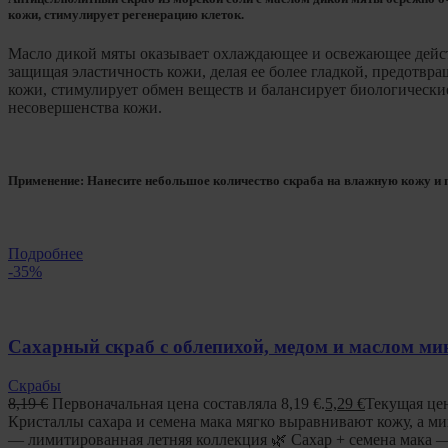
кожи, стимулирует регенерацию клеток.
Масло дикой мяты оказывает охлаждающее и освежающее действ
защищая эластичность кожи, делая ее более гладкой, предотвр
кожи, стимулирует обмен веществ и балансирует биологически
несовершенства кожи.
Применение: Нанесите небольшое количество скраба на влажную кожу и п
Подробнее
-35%
Сахарный скраб с облепихой, медом и маслом м
Скрабы
8,19
€
Первоначальная цена составляла 8,19 €.
5,29
€
Текущая цен
Кристаллы сахара и семена мака мягко выравнивают кожу, а м
— лимитированная летняя коллекция 🌿 Сахар + семена мака 