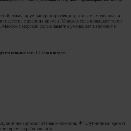
 мятой стимулирует микроциркуляцию, тем самым улучшая и
ли известна с древних времен. Морская соль повышает тонус
и. Массаж с морской солью заметно уменьшает целлюлит и
ется использовать 1-2 раза в неделю.
 клубничный аромат. летняя коллекция. 🍓 Клубничный аромат
т во время скрабирования