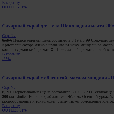
В корзину
OUTLET
-51%
Сахарный скраб для тела Шоколадная мечта 200
Скрабы
8,19
€
Первоначальная цена составляла 8,19 €.
3,99
€
Текущая цен
Кристаллы сахара мягко выравнивают кожу, миндальное масло 
кожа и гурманский аромат. 🍫 Шоколадный аромат с нотой ва
В корзину
-35%
Сахарный скраб с облепихой, маслом миндаля «
Скрабы
8,19
€
Первоначальная цена составляла 8,19 €.
5,29
€
Текущая цен
200 мл
Limited Edition скраб для тела Яблоко. Осенний урожай
кровообращение и тонус кожи, стимулирует обновление клеток
В корзину
OUTLET
-51%