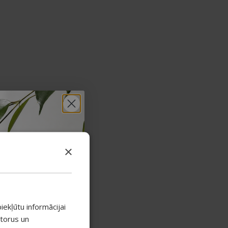
×
iekļūtu informācijai
atorus un