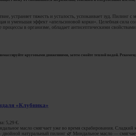
ие, устраняет тяжесть и усталость, успокаивает зуд. Пилинг с
ащая и уменьшая эффект «апельсиновой корки». Целебная сила со
е процессы в организме, обладает антисептическими свойствам
омассируйте круговыми движениями, затем смойте теплой водой. Рекоменду
индаля «Клубника»
а: 5,29 €.
индальное масло смягчает уже во время скрабирования. Сладкий
— двойной натуральный пилинг 🌿 Миндальное масло — смягчае