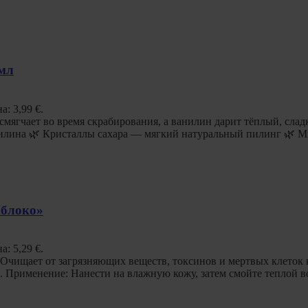
мл
а: 3,99 €.
смягчает во время скрабирования, а ванилин дарит тёплый, сла
нилина 🌿 Кристаллы сахара — мягкий натуральный пилинг 🌿 М
Яблоко»
а: 5,29 €.
. Очищает от загрязняющих веществ, токсинов и мертвых клетoк
. Применение: Нанести на влажную кожу, затем смойте теплой 