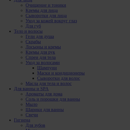
Очищение и тоники
Кремы для лица
Сыворотки для лица
Уход за кожей вокруг глаз
Для губ
Тело и волосы
Гели для душа
Скрабы
Лосьоны и кремы
Кремы для рук
Спреи для тела
Уход за волосами
Шампуни
Маски и кондиционеры
Сыворотки для волос
Масла для тела и волос
Для ванны и SPA
Ароматы для дома
Соль и порошки для ванны
Мыло
Шарики для ванны
Свечи
Гигиена
Для зубов