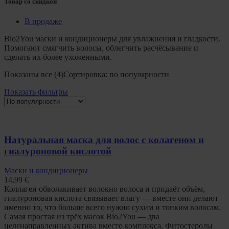
Товар со скидкой
В продаже
Bio2You маски и кондиционеры для увлажнения и гладкости.
Помогают смягчить волосы, облегчить расчёсывание и
сделать их более ухоженными.
Показаны все (4)
Сортировка: по популярности
Показать фильтры
Натуральная маска для волос с колагеном и
гиалуроновой кислотой
Маски и кондиционеры
14,99
€
Коллаген обволакивает волокно волоса и придаёт объём,
гиалуроновая кислота связывает влагу — вместе они делают
именно то, что больше всего нужно сухим и тонким волосам.
Самая простая из трёх масок Bio2You — два
целенаправленных актива вместо комплекса. Фитостеролы