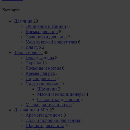
Категории
Для лица
29
Очищение и тоники
6
Кремы для лица
8
Сыворотки для лица
7
Уход за кожей вокруг глаз
6
Для губ
2
Тело и волосы
48
Гели для душа
8
Скрабы
13
Лосьоны и кремы
6
Кремы для рук
3
Спреи для тела
7
Уход за волосами
10
Шампуни
3
Маски и кондиционеры
4
Сыворотки для волос
3
Масла для тела и волос
1
Для ванны и SPA
27
Ароматы для дома
3
Соль и порошки для ванны
5
Шарики для ванны
16