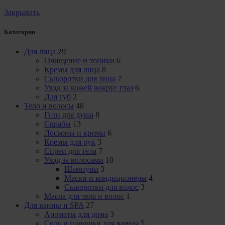
Закрывать
Категории
Для лица
29
Очищение и тоники
6
Кремы для лица
8
Сыворотки для лица
7
Уход за кожей вокруг глаз
6
Для губ
2
Тело и волосы
48
Гели для душа
8
Скрабы
13
Лосьоны и кремы
6
Кремы для рук
3
Спреи для тела
7
Уход за волосами
10
Шампуни
3
Маски и кондиционеры
4
Сыворотки для волос
3
Масла для тела и волос
1
Для ванны и SPA
27
Ароматы для дома
3
Соль и порошки для ванны
5