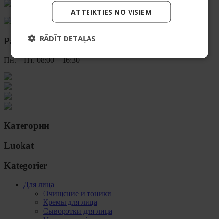
+371 20626606
ATTEIKTIES NO VISIEM
ecommerce@bio2you.eu
RĀDĪT DETAĻAS
Рабочее время
Пн. – Пт. 08:00 – 16:30
Категории
Luokat
Kategorier
Для лица
Очищение и тоники
Кремы для лица
Сыворотки для лица