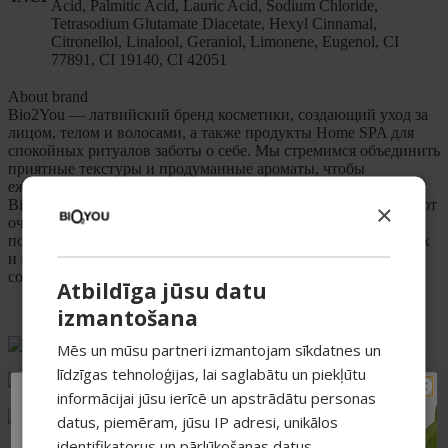
Acid, Palmitic Acid, Lauric Acid, Sodium Chloride,
Tetrasodium Glutamate Diacetate, Hexyl Cinnamal,
Citronellol, Linalool, Geraniol, Limonene, Eugenol, CI
77891, CI 19140, CI 42051
About brand
Bio2You — латвийский бренд косметики, создающий уход за
лицом, телом и волосами, а также продукты Home SPA для
спокойных ритуалов заботы о себе. Мы стремимся объединить
приятные текстуры и продуманные ароматы, чтобы
ежедневный уход превращался в небольшой “SPA дома”. В
Bio2You есть разные коллекции под разные потребности — от
×
очищения и увлажнения до более направленного ухода и
подарков. Мы делаем акцент на сбалансированных формулах
и комфортном использовании, чтобы рутину было легко
собрать и приятно соблюдать каждый день.
Atbildīga jūsu datu
izmantošana
«Висмани к-5», Корпус G, Māрупес новads, LV-2167
Mēs un mūsu partneri izmantojam sīkdatnes un
līdzīgas tehnoloģijas, lai saglabātu un piekļūtu
+371 20626606
informācijai jūsu ierīcē un apstrādātu personas
TAVAM PIRMAJAM
ecommerce@bio2you.eu
datus, piemēram, jūsu IP adresi, unikālos
PIRKUMAM PAPILDUS
identifikatorus un pārlūkošanas datus,