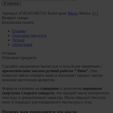
В корзину
Артикул:
47451013967311
Категория:
Мыло
Метка:
2+1
Возврат товара
Безопасная оплата
Отзывы
Описание продукта
Детали
About brand
Отзывы
Описание продукта
Сделайте ежедневное мытьё рук и тела более приятным с
ароматическим мылом ручной работы “Липа”
. Оно
помогает мягко очищать кожу и наполняет процесс мытья
нежным цветочным ароматом.
Формула основана на
глицерине
и дополнена
порошком
скорлупы сладкого миндаля
, что придаёт мылу интересную
текстуру и декоративный характер. Мыло образует богатую
пену и подходит для ежедневного мытья рук и тела.
Почему вам понравится это мыло