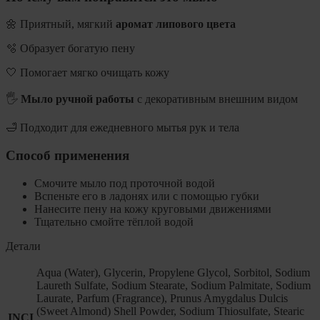
🌼 Приятный, мягкий
аромат липового цвета
🫧 Образует богатую пену
🤍 Помогает мягко очищать кожу
🖐️
Мыло ручной работы
с декоративным внешним видом
🛁 Подходит для ежедневного мытья рук и тела
Способ применения
Смочите мыло под проточной водой
Вспеньте его в ладонях или с помощью губки
Нанесите пену на кожу круговыми движениями
Тщательно смойте тёплой водой
Детали
Aqua (Water), Glycerin, Propylene Glycol, Sorbitol, Sodium
Laureth Sulfate, Sodium Stearate, Sodium Palmitate, Sodium
Laurate, Parfum (Fragrance), Prunus Amygdalus Dulcis
(Sweet Almond) Shell Powder, Sodium Thiosulfate, Stearic
INCI