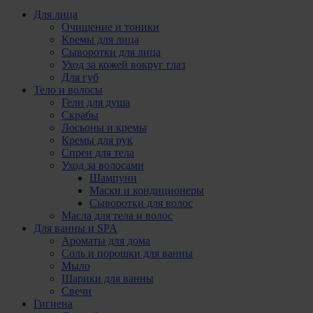
Для лица
Очищение и тоники
Кремы для лица
Сыворотки для лица
Уход за кожей вокруг глаз
Для губ
Тело и волосы
Гели для душа
Скрабы
Лосьоны и кремы
Кремы для рук
Спреи для тела
Уход за волосами
Шампуни
Маски и кондиционеры
Сыворотки для волос
Масла для тела и волос
Для ванны и SPA
Ароматы для дома
Соль и порошки для ванны
Мыло
Шарики для ванны
Свечи
Гигиена