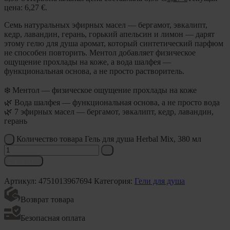
цена: 6,27 €.
Семь натуральных эфирных масел — бергамот, эвкалипт,
кедр, лавандин, герань, горький апельсин и лимон — дарят
этому гелю для душа аромат, который синтетический парфюм
не способен повторить. Ментол добавляет физическое
ощущение прохлады на коже, а вода шалфея —
функциональная основа, а не просто растворитель.
❄️ Ментол — физическое ощущение прохлады на коже
🌿 Вода шалфея — функциональная основа, а не просто вода
🌿 7 эфирных масел — бергамот, эвкалипт, кедр, лавандин,
герань
Количество товара Гель для душа Herbal Mix, 380 мл
В корзину
Артикул:
4751013967694
Категория:
Гели для душа
Возврат товара
Безопасная оплата