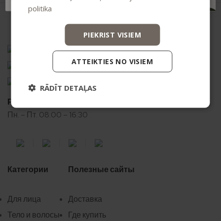
politika
PIEKRIST VISIEM
«Висмани к-5», Корпус G, Māрупес новads, LV-2167
ATTEIKTIES NO VISIEM
+371 20626606
ecommerce@bio2you.eu
RĀDĪT DETAĻAS
Рабочее время
Пн. – Пт. 08:00 – 16:30
Категории
Полезные сайты
Для лица
Доставка
Тело и волосы
Где купить