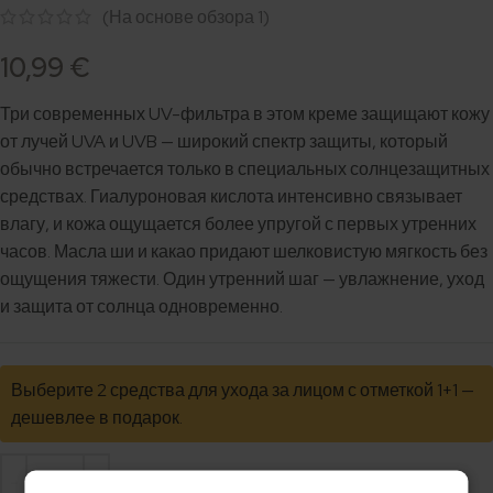
(На основе обзора
1
)
10,99
€
Три современных UV-фильтра в этом креме защищают кожу
от лучей UVA и UVB — широкий спектр защиты, который
обычно встречается только в специальных солнцезащитных
средствах. Гиалуроновая кислота интенсивно связывает
влагу, и кожа ощущается более упругой с первых утренних
часов. Масла ши и какао придают шелковистую мягкость без
ощущения тяжести. Один утренний шаг — увлажнение, уход
и защита от солнца одновременно.
Выберите 2 средства для ухода за лицом с отметкой 1+1 —
дешевлеe в подарок.