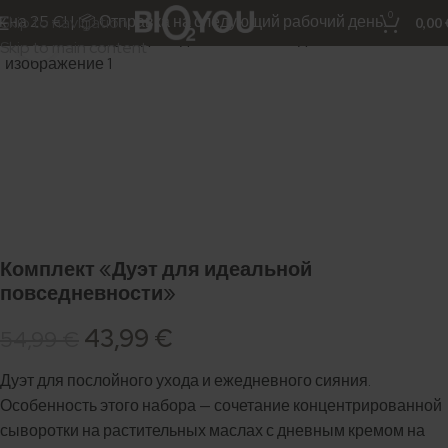
-20%
0
 на 25 €! | 📦 Отправка на следующий рабочий день.
Skip to navigation
0,00
Нажмите для увеличения
Skip to main content
Комплект «Дуэт для идеальной
повседневности»
43,99
€
54,99
€
Дуэт для послойного ухода и ежедневного сияния.
Особенность этого набора — сочетание концентрированной
сыворотки на растительных маслах с дневным кремом на