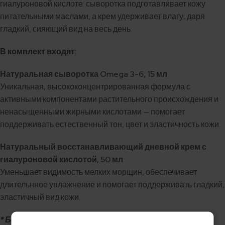
гиалуроновой кислоте: сыворотка подготавливает кожу
питательными маслами, а крем удерживает влагу, даря
гладкий, сияющий вид на весь день.
В комплект входят:
Натуральная сыворотка Omega 3-6, 15 мл
Уникальная, высококонцентрированная формула с
активными компонентами растительного происхождения и
ненасыщенными жирными кислотами — помогает
поддерживать естественный тон, цвет и эластичность кожи.
Натуральный восстанавливающий дневной крем с
гиалуроновой кислотой, 50 мл
Уменьшает видимость мелких морщин, обеспечивает
длительнное увлажнение и помогает поддерживать гладкий,
эластичный вид кожи.
* Без подарочной упаковки