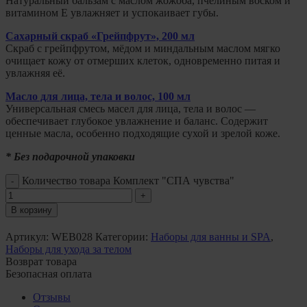
Натуральный бальзам с маслом жожоба, пчелиным воском и
витамином E увлажняет и успокаивает губы.
Сахарный скраб «Грейпфрут», 200 мл
Скраб с грейпфрутом, мёдом и миндальным маслом мягко
очищает кожу от отмерших клеток, одновременно питая и
увлажняя её.
Масло для лица, тела и волос, 100 мл
Универсальная смесь масел для лица, тела и волос —
обеспечивает глубокое увлажнение и баланс. Содержит
ценные масла, особенно подходящие сухой и зрелой коже.
* Без подарочной упаковки
Количество товара Комплект "СПА чувства"
В корзину
Артикул:
WEB028
Категории:
Наборы для ванны и SPA
,
Наборы для ухода за телом
Возврат товара
Безопасная оплата
Отзывы