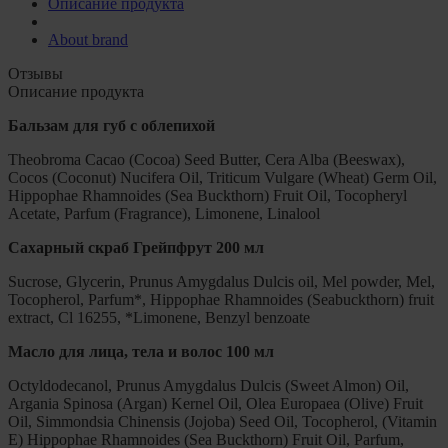
Описание продукта
About brand
Отзывы
Описание продукта
Бальзам для губ с облепихой
Theobroma Cacao (Cocoa) Seed Butter, Cera Alba (Beeswax),
Cocos (Coconut) Nucifera Oil, Triticum Vulgare (Wheat) Germ Oil,
Hippophae Rhamnoides (Sea Buckthorn) Fruit Oil, Tocopheryl
Acetate, Parfum (Fragrance), Limonene, Linalool
Сахарный скраб Грейпфрут 200 мл
Sucrose, Glycerin, Prunus Amygdalus Dulcis oil, Mel powder, Mel,
Tocopherol, Parfum*, Hippophae Rhamnoides (Seabuckthorn) fruit
extract, Cl 16255, *Limonene, Benzyl benzoate
Масло для лица, тела и волос 100 мл
Octyldodecanol, Prunus Amygdalus Dulcis (Sweet Almon) Oil,
Argania Spinosa (Argan) Kernel Oil, Olea Europaea (Olive) Fruit
Oil, Simmondsia Chinensis (Jojoba) Seed Oil, Tocopherol, (Vitamin
E) Hippophae Rhamnoides (Sea Buckthorn) Fruit Oil, Parfum,