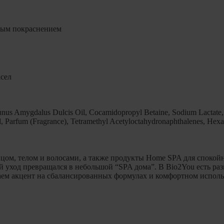
ным покраснением
асел
runus Amygdalus Dulcis Oil, Cocamidopropyl Betaine, Sodium Lactate
, Parfum (Fragrance), Tetramethyl Acetyloctahydronaphthalenes, Hex
цом, телом и волосами, а также продукты Home SPA для спокой
 уход превращался в небольшой “SPA дома”. В Bio2You есть ра
аем акцент на сбалансированных формулах и комфортном исполь