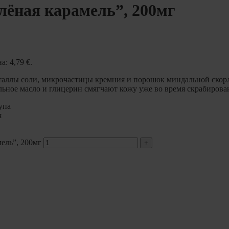
лёная карамель”, 200мг
а: 4,79 €.
аллы соли, микрочастицы кремния и порошок миндальной скорл
ьное масло и глицерин смягчают кожу уже во время скрабирова
упа
я
ель”, 200мг