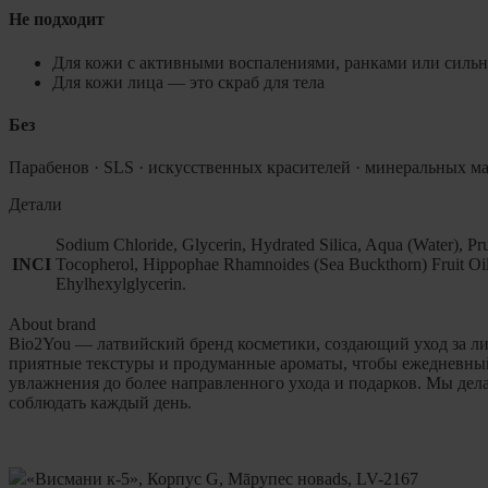
Не подходит
Для кожи с активными воспалениями, ранками или силь
Для кожи лица — это скраб для тела
Без
Парабенов · SLS · искусственных красителей · минеральных м
Детали
Sodium Chloride, Glycerin, Hydrated Silica, Aqua (Water), P
INCI
Tocopherol, Hippophae Rhamnoides (Sea Buckthorn) Fruit Oil
Ehylhexylglycerin.
About brand
Bio2You — латвийский бренд косметики, создающий уход за ли
приятные текстуры и продуманные ароматы, чтобы ежедневный
увлажнения до более направленного ухода и подарков. Мы дел
соблюдать каждый день.
«Висмани к-5», Корпус G, Māрупес новads, LV-2167