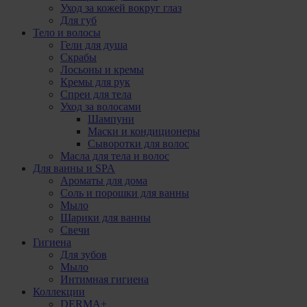
Уход за кожей вокруг глаз
Для губ
Тело и волосы
Гели для душа
Скрабы
Лосьоны и кремы
Кремы для рук
Спреи для тела
Уход за волосами
Шампуни
Маски и кондиционеры
Сыворотки для волос
Масла для тела и волос
Для ванны и SPA
Ароматы для дома
Соль и порошки для ванны
Мыло
Шарики для ванны
Свечи
Гигиена
Для зубов
Мыло
Интимная гигиена
Коллекции
DERMA+