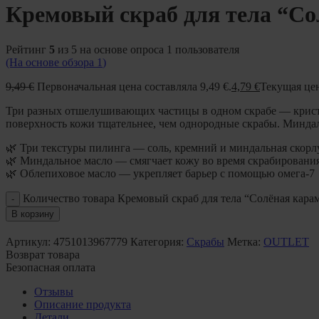
Кремовый скраб для тела “Со
Рейтинг
5
из 5 на основе опроса
1
пользователя
(На основе обзора
1
)
9,49
€
Первоначальная цена составляла 9,49 €.
4,79
€
Текущая цен
Три разных отшелушивающих частицы в одном скрабе — крист
поверхность кожи тщательнее, чем однородные скрабы. Миндал
🌿 Три текстуры пилинга — соль, кремний и миндальная скорл
🌿 Миндальное масло — смягчает кожу во время скрабировани
🌿 Облепиховое масло — укрепляет барьер с помощью омега-7
Количество товара Кремовый скраб для тела “Солёная карам
В корзину
Артикул:
4751013967779
Категория:
Скрабы
Метка:
OUTLET
Возврат товара
Безопасная оплата
Отзывы
Описание продукта
Детали