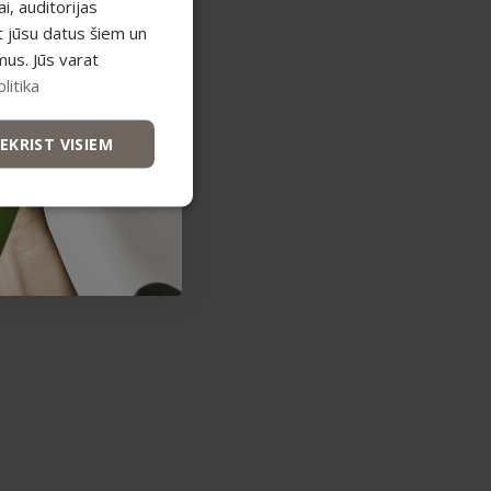
, auditorijas
t jūsu datus šiem un
mus. Jūs varat
litika
IEKRIST VISIEM