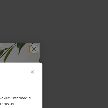
×
iekļūtu informācijai
atorus un