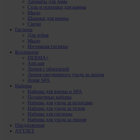
Ароматы для дома
Соль и порошки для ванны
Мыло
Шарики для ванны
Свечи
Гигиена
Для зубов
Мыло
Интимная гигиена
Коллекции
DERMA+
Anti-age
Линия с облепихой
Линия ежедневного ухода за лицом
Home SPA
Наборы
Наборы для ванны и SPA
Подарочные наборы
Наборы для ухода за волосами
Наборы для ухода за телом
Наборы для гигиены
Наборы для ухода за лицом
Предложения
АУТЛЕТ