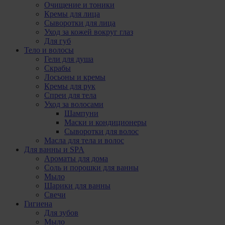
Очищение и тоники
Кремы для лица
Сыворотки для лица
Уход за кожей вокруг глаз
Для губ
Тело и волосы
Гели для душа
Скрабы
Лосьоны и кремы
Кремы для рук
Спреи для тела
Уход за волосами
Шампуни
Маски и кондиционеры
Сыворотки для волос
Масла для тела и волос
Для ванны и SPA
Ароматы для дома
Соль и порошки для ванны
Мыло
Шарики для ванны
Свечи
Гигиена
Для зубов
Мыло