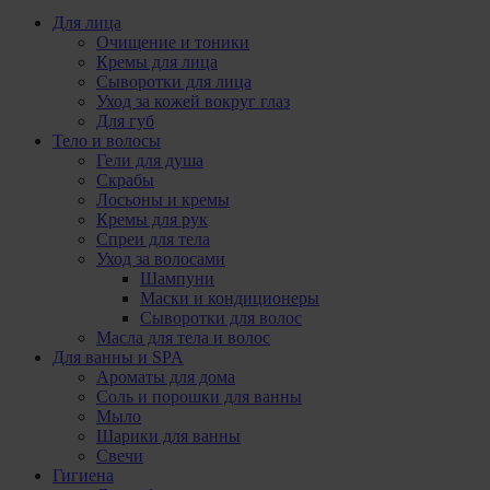
Для лица
Очищение и тоники
Кремы для лица
Сыворотки для лица
Уход за кожей вокруг глаз
Для губ
Тело и волосы
Гели для душа
Скрабы
Лосьоны и кремы
Кремы для рук
Спреи для тела
Уход за волосами
Шампуни
Маски и кондиционеры
Сыворотки для волос
Масла для тела и волос
Для ванны и SPA
Ароматы для дома
Соль и порошки для ванны
Мыло
Шарики для ванны
Свечи
Гигиена