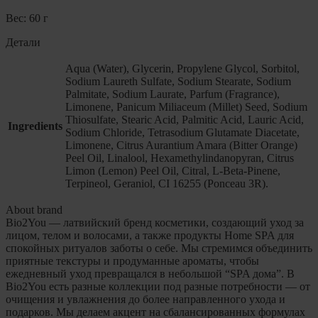
Вес: 60 г
Детали
Aqua (Water), Glycerin, Propylene Glycol, Sorbitol,
Sodium Laureth Sulfate, Sodium Stearate, Sodium
Palmitate, Sodium Laurate, Parfum (Fragrance),
Limonene, Panicum Miliaceum (Millet) Seed, Sodium
Thiosulfate, Stearic Acid, Palmitic Acid, Lauric Acid,
Ingredients
Sodium Chloride, Tetrasodium Glutamate Diacetate,
Limonene, Citrus Aurantium Amara (Bitter Orange)
Peel Oil, Linalool, Hexamethylindanopyran, Citrus
Limon (Lemon) Peel Oil, Citral, L-Beta-Pinene,
Terpineol, Geraniol, CI 16255 (Ponceau 3R).
About brand
Bio2You — латвийский бренд косметики, создающий уход за
лицом, телом и волосами, а также продукты Home SPA для
спокойных ритуалов заботы о себе. Мы стремимся объединить
приятные текстуры и продуманные ароматы, чтобы
ежедневный уход превращался в небольшой “SPA дома”. В
Bio2You есть разные коллекции под разные потребности — от
очищения и увлажнения до более направленного ухода и
подарков. Мы делаем акцент на сбалансированных формулах