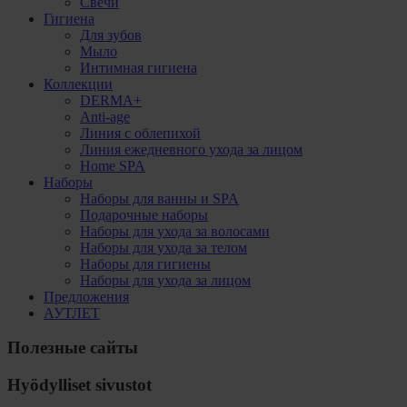
Свечи
Гигиена
Для зубов
Мыло
Интимная гигиена
Коллекции
DERMA+
Anti-age
Линия с облепихой
Линия ежедневного ухода за лицом
Home SPA
Наборы
Наборы для ванны и SPA
Подарочные наборы
Наборы для ухода за волосами
Наборы для ухода за телом
Наборы для гигиены
Наборы для ухода за лицом
Предложения
АУТЛЕТ
Полезные сайты
Hyödylliset sivustot