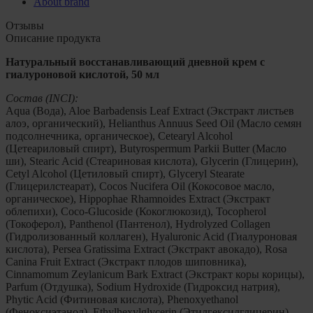
About brand
Отзывы
Описание продукта
Натуральный восстанавливающий дневной крем с
гиалуроновой кислотой, 50 мл
Состав (INCI):
Aqua (Вода), Aloe Barbadensis Leaf Extract (Экстракт листьев
алоэ, органический), Helianthus Annuus Seed Oil (Масло семян
подсолнечника, органическое), Cetearyl Alcohol
(Цетеариловый спирт), Butyrospermum Parkii Butter (Масло
ши), Stearic Acid (Стеариновая кислота), Glycerin (Глицерин),
Cetyl Alcohol (Цетиловый спирт), Glyceryl Stearate
(Глицерилстеарат), Cocos Nucifera Oil (Кокосовое масло,
органическое), Hippophae Rhamnoides Extract (Экстракт
облепихи), Coco-Glucoside (Кокоглюкозид), Tocopherol
(Токоферол), Panthenol (Пантенол), Hydrolyzed Collagen
(Гидролизованный коллаген), Hyaluronic Acid (Гиалуроновая
кислота), Persea Gratissima Extract (Экстракт авокадо), Rosa
Canina Fruit Extract (Экстракт плодов шиповника),
Cinnamomum Zeylanicum Bark Extract (Экстракт коры корицы),
Parfum (Отдушка), Sodium Hydroxide (Гидроксид натрия),
Phytic Acid (Фитиновая кислота), Phenoxyethanol
(Феноксиэтанол), Ethylhexylglycerin (Этилгексилглицерин),