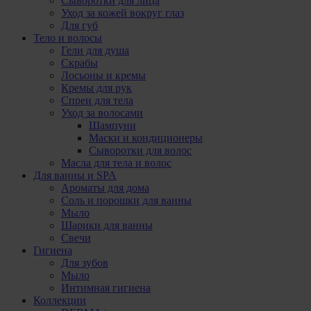
Сыворотки для лица
Уход за кожей вокруг глаз
Для губ
Тело и волосы
Гели для душа
Скрабы
Лосьоны и кремы
Кремы для рук
Спреи для тела
Уход за волосами
Шампуни
Маски и кондиционеры
Сыворотки для волос
Масла для тела и волос
Для ванны и SPA
Ароматы для дома
Соль и порошки для ванны
Мыло
Шарики для ванны
Свечи
Гигиена
Для зубов
Мыло
Интимная гигиена
Коллекции