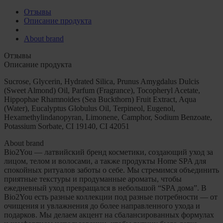
Отзывы
Описание продукта
About brand
Отзывы
Описание продукта
Sucrose, Glycerin, Hydrated Silica, Prunus Amygdalus Dulcis
(Sweet Almond) Oil, Parfum (Fragrance), Tocopheryl Acetate,
Hippophae Rhamnoides (Sea Buckthorn) Fruit Extract, Aqua
(Water), Eucalyptus Globulus Oil, Terpineol, Eugenol,
Hexamethylindanopyran, Limonene, Camphor, Sodium Benzoate,
Potassium Sorbate, CI 19140, CI 42051
About brand
Bio2You — латвийский бренд косметики, создающий уход за
лицом, телом и волосами, а также продукты Home SPA для
спокойных ритуалов заботы о себе. Мы стремимся объединить
приятные текстуры и продуманные ароматы, чтобы
ежедневный уход превращался в небольшой “SPA дома”. В
Bio2You есть разные коллекции под разные потребности — от
очищения и увлажнения до более направленного ухода и
подарков. Мы делаем акцент на сбалансированных формулах