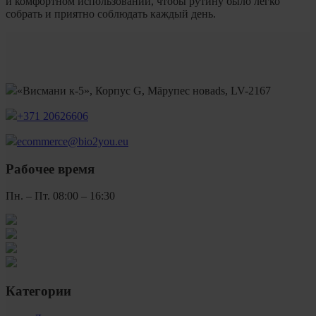
и комфортном использовании, чтобы рутину было легко
собрать и приятно соблюдать каждый день.
«Висмани к-5», Корпус G, Māрупес новads, LV-2167
+371 20626606
ecommerce@bio2you.eu
Рабочее время
Пн. – Пт. 08:00 – 16:30
Категории