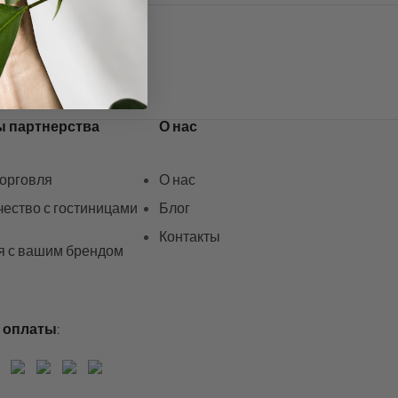
ы партнерства
О нас
торговля
О нас
ество с гостиницами
Блог
Контакты
я с вашим брендом
 оплаты: