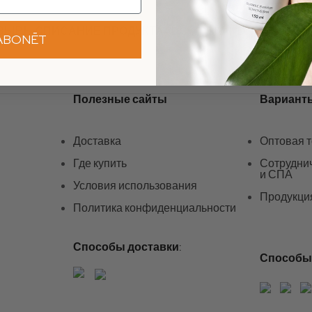
ЗЫВЫ
ОПИСАНИЕ ПРОДУКТА
ABOUT BRAND
ABONĒT
Полезные сайты
Вариант
Доставка
Оптовая 
Где купить
Сотруднич
и СПА
Условия использования
Продукци
Политика конфиденциальности
Способы доставки:
Способы