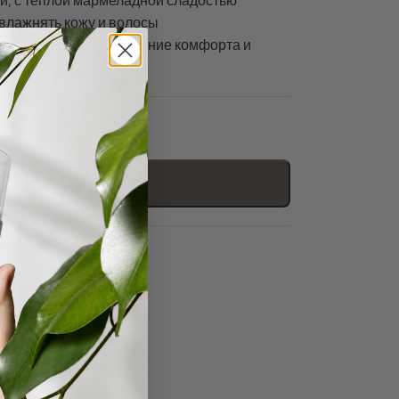
й, с тёплой мармеладной сладостью
влажнять кожу и волосы
 поддерживать ощущение комфорта и
 корзину
сная оплата