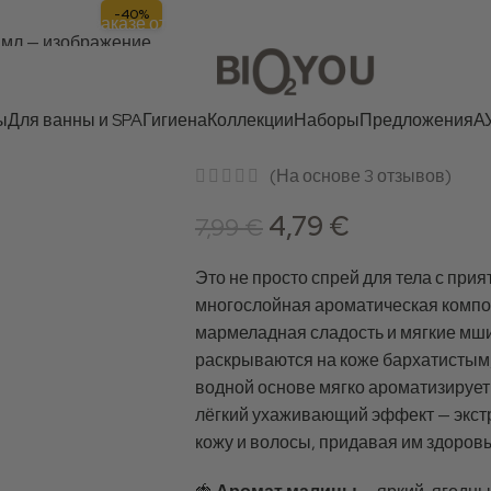
-40%
🎁 При заказе от 50 € — подарок на 25 €! | 📦 Отпра
Спрей для тела 
100 мл
ы
Для ванны и SPA
Гигиена
Коллекции
Наборы
Предложения
А
(На основе
3
отзывов)
4,79
€
7,99
€
Это не просто спрей для тела с при
многослойная ароматическая композ
мармеладная сладость и мягкие мш
раскрываются на коже бархатистым,
водной основе мягко ароматизирует
лёгкий ухаживающий эффект — экст
кожу и волосы, придавая им здоровы