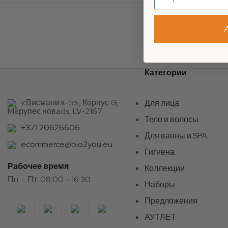
ОТ
Категории
«Висмани к-5», Корпус G,
Для лица
Māрупес новads, LV-2167
Тело и волосы
+371 20626606
Для ванны и SPA
ecommerce@bio2you.eu
Гигиена
Рабочее время
Коллекции
Пн. – Пт. 08:00 – 16:30
Наборы
Предложения
АУТЛЕТ