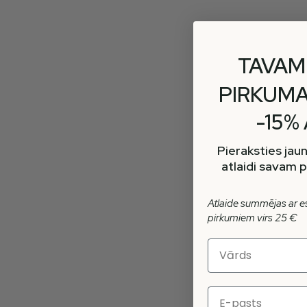
TAVAM
PIRKUMA
-15%
Pieraksties ja
atlaidi savam 
Atlaide summējas ar 
pirkumiem virs 25 €