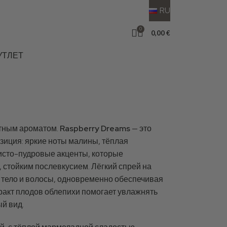
RU
вка на следующий рабочий день,
“Raspberry Dreams”,
0
0,00
€
УТЛЕТ
ятным ароматом.
Raspberry Dreams
— это
иция: яркие ноты малины, тёплая
исто-пудровые акценты, которые
 стойким послевкусием. Лёгкий спрей на
 тело и волосы, одновременно обеспечивая
ракт плодов облепихи помогает увлажнять
й вид.