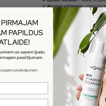
🍓
Аромат малины
— яркий, ягодны
🌿
Экстракт облепихи
— помогает у
💧
Глицерин + ванилин
— помогают
придают бархатистое послевкусие
 PIRMAJAM
M PAPILDUS
 ATLAIDE!
В
unumiem un saņem īpašu
pirmajam pasūtījumam.
Артикул:
4751013967892
esošajiem piedāvājumiem
Категория:
Спреи для тела
Возврат товара
Безопа