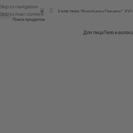
вка на следующий рабочий день, доставка 2–4 дня. | 
Skip to navigation
Нажмите для увеличения
Skip to main content
Для лица
Тело и волос