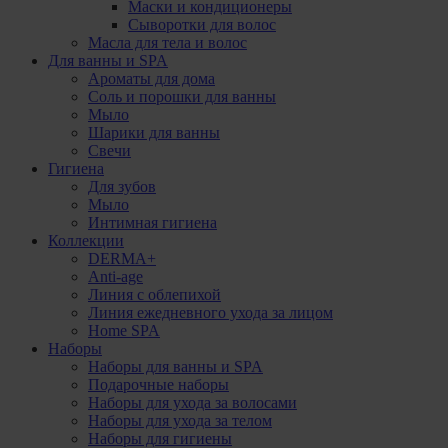
Маски и кондиционеры
Сыворотки для волос
Масла для тела и волос
Для ванны и SPA
Ароматы для дома
Соль и порошки для ванны
Мыло
Шарики для ванны
Свечи
Гигиена
Для зубов
Мыло
Интимная гигиена
Коллекции
DERMA+
Anti-age
Линия с облепихой
Линия ежедневного ухода за лицом
Home SPA
Наборы
Наборы для ванны и SPA
Подарочные наборы
Наборы для ухода за волосами
Наборы для ухода за телом
Наборы для гигиены