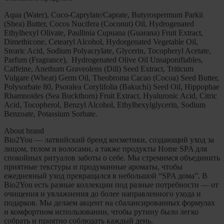
Aqua (Water), Coco-Caprylate/Caprate, Butyrospermum Parkii
(Shea) Butter, Cocos Nucifera (Coconut) Oil, Hydrogenated
Ethylhexyl Olivate, Paullinia Cupuana (Guarana) Fruit Extract,
Dimethicone, Cetearyl Alcohol, Hydorgenated Vegetable Oil,
Stearic Acid, Sodium Polyacrylate, Glycerin, Tocopheryl Acetate,
Parfum (Fragrance), Hydrogenated Olive Oil Unsaponifiables,
Caffeine, Anethum Graveolens (Dill) Seed Extract, Triticum
Vulgare (Wheat) Germ Oil, Theobroma Cacao (Cocoa) Seed Butter,
Polysorbate 80, Psoralea Corylifolia (Bakuchi) Seed Oil, Hippophae
Rhamnoides (Sea Buckthorn) Fruit Extract, Hyaluronic Acid, Citric
Acid, Tocopherol, Benzyl Alcohol, Ethylhexylglycerin, Sodium
Benzoate, Potassium Sorbate.
About brand
Bio2You — латвийский бренд косметики, создающий уход за
лицом, телом и волосами, а также продукты Home SPA для
спокойных ритуалов заботы о себе. Мы стремимся объединить
приятные текстуры и продуманные ароматы, чтобы
ежедневный уход превращался в небольшой “SPA дома”. В
Bio2You есть разные коллекции под разные потребности — от
очищения и увлажнения до более направленного ухода и
подарков. Мы делаем акцент на сбалансированных формулах
и комфортном использовании, чтобы рутину было легко
собрать и приятно соблюдать каждый день.