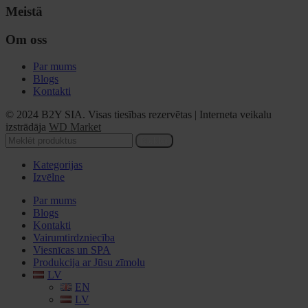
Meistä
Om oss
Par mums
Blogs
Kontakti
© 2024 B2Y SIA. Visas tiesības rezervētas
|
Interneta veikalu
izstrādāja
WD Market
Meklēt
Kategorijas
Izvēlne
Par mums
Blogs
Kontakti
Vairumtirdzniecība
Viesnīcas un SPA
Produkcija ar Jūsu zīmolu
LV
EN
LV