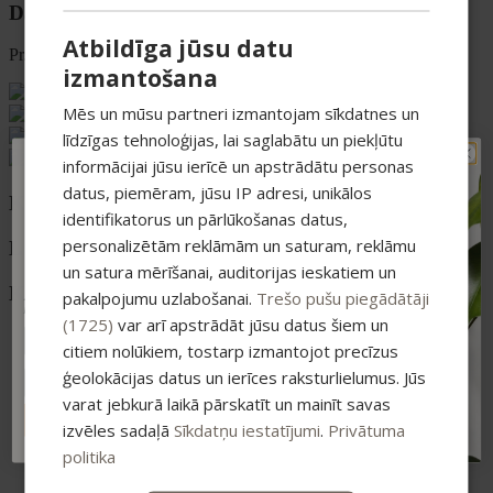
Darba laiks
Atbildīga jūsu datu
Pr. – Pt. 08:00 – 16:30
izmantošana
Mēs un mūsu partneri izmantojam sīkdatnes un
līdzīgas tehnoloģijas, lai saglabātu un piekļūtu
informācijai jūsu ierīcē un apstrādātu personas
TAVAM PIRMAJAM
datus, piemēram, jūsu IP adresi, unikālos
Kategorijas
PIRKUMAM PAPILDUS
identifikatorus un pārlūkošanas datus,
-15% ATLAIDE!
personalizētām reklāmām un saturam, reklāmu
Luokat
Pieraksties jaunumiem un saņem īpašu
atlaidi savam pirmajam pasūtījumam.
un satura mērīšanai, auditorijas ieskatiem un
Kategorier
pakalpojumu uzlabošanai.
Trešo pušu piegādātāji
Atlaide summējas ar esošajiem piedāvājumiem
pirkumiem virs 25 €
(1725)
var arī apstrādāt jūsu datus šiem un
Sejas ādai
citiem nolūkiem, tostarp izmantojot precīzus
Attīrītāji un toniki
ģeolokācijas datus un ierīces raksturlielumus. Jūs
Serumi
Sejas krēmi
varat jebkurā laikā pārskatīt un mainīt savas
Acu zonai
ABONĒT
izvēles sadaļā
Sīkdatņu iestatījumi
.
Privātuma
Lūpām
politika
Ķermenim un matiem
Dušas želejas