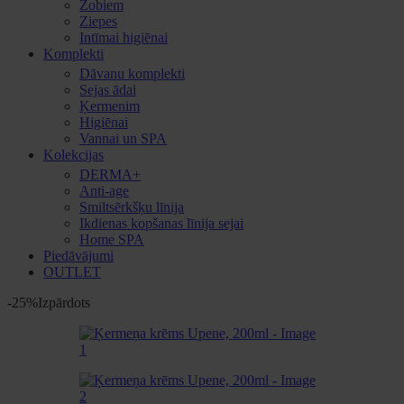
Zobiem
Ziepes
Intīmai higiēnai
Komplekti
Dāvanu komplekti
Sejas ādai
Ķermenim
Higiēnai
Vannai un SPA
Kolekcijas
DERMA+
Anti-age
Smiltsērkšķu līnija
Ikdienas kopšanas līnija sejai
Home SPA
Piedāvājumi
OUTLET
-25%
Izpārdots