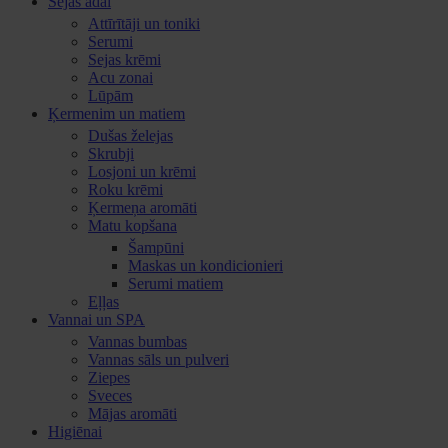
Sejas ādai
Attīrītāji un toniki
Serumi
Sejas krēmi
Acu zonai
Lūpām
Ķermenim un matiem
Dušas želejas
Skrubji
Losjoni un krēmi
Roku krēmi
Ķermeņa aromāti
Matu kopšana
Šampūni
Maskas un kondicionieri
Serumi matiem
Eļļas
Vannai un SPA
Vannas bumbas
Vannas sāls un pulveri
Ziepes
Sveces
Mājas aromāti
Higiēnai