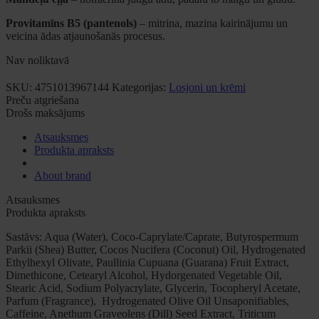
Provitamīns B5 (pantenols)
– mitrina, mazina kairinājumu un
veicina ādas atjaunošanās procesus.
Nav noliktavā
SKU:
4751013967144
Kategorijas:
Losjoni un krēmi
Preču atgriešana
Drošs maksājums
Atsauksmes
Produkta apraksts
About brand
Atsauksmes
Produkta apraksts
Sastāvs: Aqua (Water), Coco-Caprylate/Caprate, Butyrospermum
Parkii (Shea) Butter, Cocos Nucifera (Coconut) Oil, Hydrogenated
Ethylhexyl Olivate, Paullinia Cupuana (Guarana) Fruit Extract,
Dimethicone, Cetearyl Alcohol, Hydorgenated Vegetable Oil,
Stearic Acid, Sodium Polyacrylate, Glycerin, Tocopheryl Acetate,
Parfum (Fragrance), Hydrogenated Olive Oil Unsaponifiables,
Caffeine, Anethum Graveolens (Dill) Seed Extract, Triticum