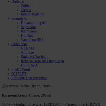
Higiēnai
Zobiem
Ziepes
Intīmai higiēnai
Komplekti
Dāvanu komplekti
Sejas ādai
Ķermenim
Higiēnai
Vannai un SPA
Kolekcijas
DERMA+
Anti-age
Smiltsērkšķu līnija
Ikdienas kopšanas līnija sejai
Home SPA
Piedāvājumi
OUTLET
Pieslēgties / Reģistrēties
Ķermeņa krēms Upene, 200ml
12,99
€
Original price was: 12,99 €.
9,75
€
Current price is: 9,75 €.