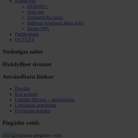
Kolekcijas
DERMA+
Anti-age
Smiltsērkšķu līnija
Ikdienas kopšanas līnija sejai
Home SPA
Piedāvājumi
OUTLET
Noderīgas saites
Hyödylliset sivustot
Användbara länkar
Piegāde
Kur nopirkt
Lieliska Dāvana – atprečošana
Lietošanas noteikumi
Privātuma politika
Piegādes veidi: