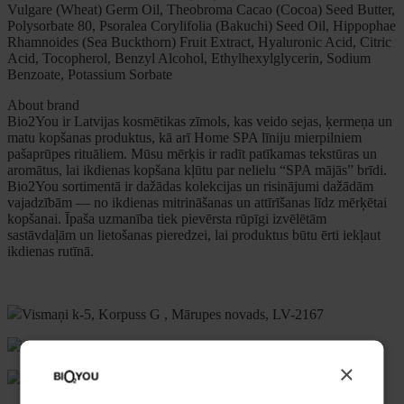
Vulgare (Wheat) Germ Oil, Theobroma Cacao (Cocoa) Seed Butter,
Polysorbate 80, Psoralea Corylifolia (Bakuchi) Seed Oil, Hippophae
Rhamnoides (Sea Buckthorn) Fruit Extract, Hyaluronic Acid, Citric
Acid, Tocopherol, Benzyl Alcohol, Ethylhexylglycerin, Sodium
Benzoate, Potassium Sorbate
About brand
Bio2You ir Latvijas kosmētikas zīmols, kas veido sejas, ķermeņa un
matu kopšanas produktus, kā arī Home SPA līniju mierpilniem
pašaprūpes rituāliem. Mūsu mērķis ir radīt patīkamas tekstūras un
aromātus, lai ikdienas kopšana kļūtu par nelielu “SPA mājās” brīdi.
Bio2You sortimentā ir dažādas kolekcijas un risinājumi dažādām
vajadzībām — no ikdienas mitrināšanas un attīrīšanas līdz mērķētai
kopšanai. Īpaša uzmanība tiek pievērsta rūpīgi izvēlētām
sastāvdaļām un lietošanas pieredzei, lai produktus būtu ērti iekļaut
ikdienas rutīnā.
Vismaņi k-5, Korpuss G , Mārupes novads, LV-2167
+371 20626606
×
ecommerce@bio2you.eu