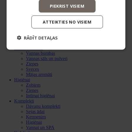
Skrubji
PIEKRIST VISIEM
Losjoni un krēmi
Roku krēmi
Ķermeņa aromāti
ATTEIKTIES NO VISIEM
Matu kopšana
Šampūni
Maskas un kondicionieri
RĀDĪT DETAĻAS
Serumi matiem
Eļļas
Vannai un SPA
Vannas bumbas
Vannas sāls un pulveri
Ziepes
Sveces
Mājas aromāti
Higiēnai
Zobiem
Ziepes
Intīmai higiēnai
Komplekti
Dāvanu komplekti
Sejas ādai
Ķermenim
Higiēnai
Vannai un SPA