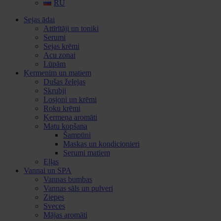
RU
Sejas ādai
Attīrītāji un toniki
Serumi
Sejas krēmi
Acu zonai
Lūpām
Ķermenim un matiem
Dušas želejas
Skrubji
Losjoni un krēmi
Roku krēmi
Ķermeņa aromāti
Matu kopšana
Šampūni
Maskas un kondicionieri
Serumi matiem
Eļļas
Vannai un SPA
Vannas bumbas
Vannas sāls un pulveri
Ziepes
Sveces
Mājas aromāti