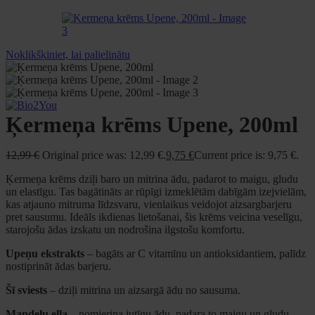
Noklikšķiniet, lai palielinātu
Ķermeņa krēms Upene, 200ml
12,99
€
Original price was: 12,99 €.
9,75
€
Current price is: 9,75 €.
Ķermeņa krēms dziļi baro un mitrina ādu, padarot to maigu, gludu
un elastīgu. Tas bagātināts ar rūpīgi izmeklētām dabīgām izejvielām,
kas atjauno mitruma līdzsvaru, vienlaikus veidojot aizsargbarjeru
pret sausumu. Ideāls ikdienas lietošanai, šis krēms veicina veselīgu,
starojošu ādas izskatu un nodrošina ilgstošu komfortu.
Upeņu ekstrakts
– bagāts ar C vitamīnu un antioksidantiem, palīdz
nostiprināt ādas barjeru.
Šī sviests
– dziļi mitrina un aizsargā ādu no sausuma.
Mandeļu eļļa
– nomierina jutīgu ādu, padara to maigu un gludu.