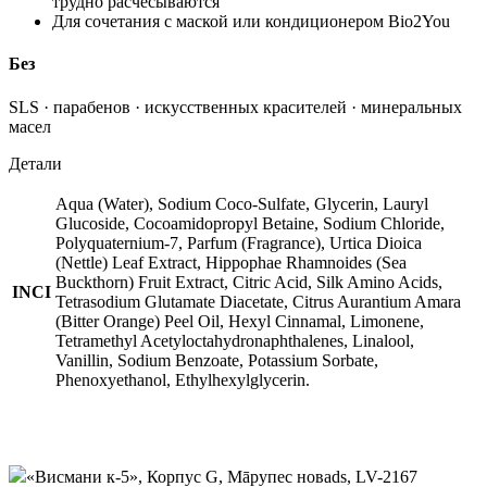
трудно расчёсываются
Для сочетания с маской или кондиционером Bio2You
Без
SLS · парабенов · искусственных красителей · минеральных
масел
Детали
Aqua (Water), Sodium Coco-Sulfate, Glycerin, Lauryl
Glucoside, Cocoamidopropyl Betaine, Sodium Chloride,
Polyquaternium-7, Parfum (Fragrance), Urtica Dioica
(Nettle) Leaf Extract, Hippophae Rhamnoides (Sea
Buckthorn) Fruit Extract, Citric Acid, Silk Amino Acids,
INCI
Tetrasodium Glutamate Diacetate, Citrus Aurantium Amara
(Bitter Orange) Peel Oil, Hexyl Cinnamal, Limonene,
Tetramethyl Acetyloctahydronaphthalenes, Linalool,
Vanillin, Sodium Benzoate, Potassium Sorbate,
Phenoxyethanol, Ethylhexylglycerin.
«Висмани к-5», Корпус G, Māрупес новads, LV-2167