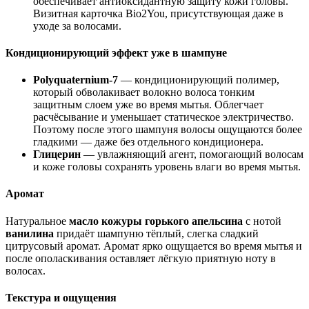
обеспечивает антиоксидантную защиту кожи головы.
Визитная карточка Bio2You, присутствующая даже в
уходе за волосами.
Кондиционирующий эффект уже в шампуне
Polyquaternium-7
— кондиционирующий полимер,
который обволакивает волокно волоса тонким
защитным слоем уже во время мытья. Облегчает
расчёсывание и уменьшает статическое электричество.
Поэтому после этого шампуня волосы ощущаются более
гладкими — даже без отдельного кондиционера.
Глицерин
— увлажняющий агент, помогающий волосам
и коже головы сохранять уровень влаги во время мытья.
Аромат
Натуральное
масло кожуры горького апельсина
с нотой
ванилина
придаёт шампуню тёплый, слегка сладкий
цитрусовый аромат. Аромат ярко ощущается во время мытья и
после ополаскивания оставляет лёгкую приятную ноту в
волосах.
Текстура и ощущения