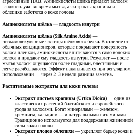
агрессивный ПАВ. Аминокислоты шёлка придают волосам
гладкость уже во время мытья, а экстракты крапивы и
облепихи заботятся о коже головы.
Аминокислоты шёлка — гладкость изнутри
Аминокислоты шёлка (Silk Amino Acids)
—
низкомолекулярные частицы шёлкового белка. В отличие от
обычных кондиционеров, которые покрывают поверхность
волоса плёнкой, аминокислоты впитываются в само волокно
волоса и придают ему гладкость изнутри. Результат — после
мытья волосы ощущаются более гладкими, блестящими и
легче расчёсываются. Эффект накапливается при регулярном
использовании — через 2–3 недели разница заметна.
Растительные экстракты для кожи головы
Экстракт листьев крапивы (Urtica Dioica)
— один из
классических растений балтийского и европейского
ухода за волосами. Богат минералами — железом,
кремнием, кальцием — и натуральными витаминами.
Традиционно используется для поддержания жизненной
силы кожи головы.
Экстракт плодов облепихи
— укрепляет барьер кожи и