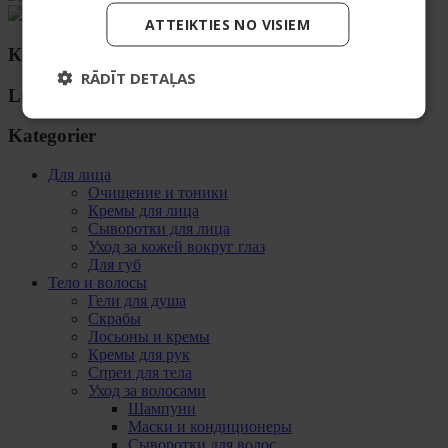
ATTEIKTIES NO VISIEM
Категории
RĀDĪT DETAĻAS
Luokat
Kategorier
Для лица
Очищение и тоники
Кремы для лица
Сыворотки для лица
Уход за кожей вокруг глаз
Для губ
Тело и волосы
Гели для душа
Скрабы
Лосьоны и кремы
Кремы для рук
Спреи для тела
Уход за волосами
Шампуни
Маски и кондиционеры
Сыворотки для волос