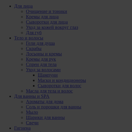
Для лица
Очищение и тоники
Кремы для лица
Сыворотки для лица
Уход за кожей вокруг глаз
Для губ
Тело и волосы
Гели для душа
Скрабы
Лосьоны и кремы
Кремы для рук
Спреи для тела
Уход за волосами
Шампуни
Маски и кондиционеры
Сыворотки для волос
Масла для тела и волос
Для ванны и SPA
Ароматы для дома
Соль и порошки для ванны
Мыло
Шарики для ванны
Свечи
Гигиена