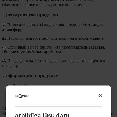
сбалансированное и очень уютное впечатление.
Преимущества продукта
🤍 Помогает создать
тёплую, спокойную и эстетичную
атмосферу
🏡 Подходит для гостиной, спальни или ванной комнаты
🌿 Отличный выбор для тех, кто любит
мягкие зелёные,
тёплые и утончённые ароматы
🎁 Подходит в качестве подарка или красивого акцента в
интерьере
Информация о продукте
Вес:
140 г
Тип:
ароматическая свеча из соевого воска
×
Произведено:
в Латвии
Аромат создан и вдохновлён
в Германии
About brand
Bio2You — латвийский бренд косметики, создающий уход за
Atbildīga jūsu datu