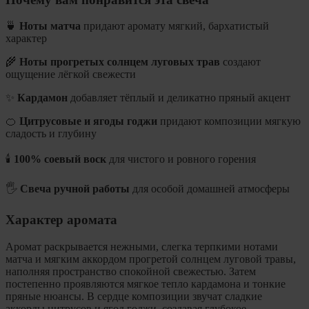
🍵
Ноты матча
придают аромату мягкий, бархатистый
характер
🌾
Ноты прогретых солнцем луговых трав
создают
ощущение лёгкой свежести
✨
Кардамон
добавляет тёплый и деликатно пряный акцент
🍊
Цитрусовые и ягоды годжи
придают композиции мягкую
сладость и глубину
🕯️
100% соевый воск
для чистого и ровного горения
🖐️
Свеча ручной работы
для особой домашней атмосферы
Характер аромата
Аромат раскрывается нежными, слегка терпкими нотами
матча и мягким аккордом прогретой солнцем луговой травы,
наполняя пространство спокойной свежестью. Затем
постепенно проявляются мягкое тепло кардамона и тонкие
пряные нюансы. В сердце композиции звучат сладкие
аккорды цитрусов и ягод годжи, создавая глубокое,