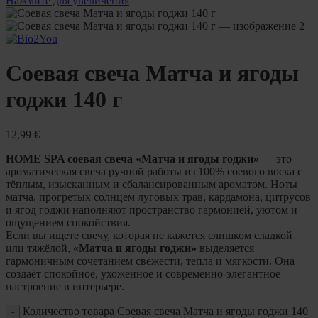
Нажмите для увеличения
Cоевая свеча Матча и ягоды
годжи 140 г
12,99
€
HOME SPA соевая свеча «Матча и ягоды годжи»
— это
ароматическая свеча ручной работы из 100% соевого воска с
тёплым, изысканным и сбалансированным ароматом. Ноты
матча, прогретых солнцем луговых трав, кардамона, цитрусов
и ягод годжи наполняют пространство гармонией, уютом и
ощущением спокойствия.
Если вы ищете свечу, которая не кажется слишком сладкой
или тяжёлой,
«Матча и ягоды годжи»
выделяется
гармоничным сочетанием свежести, тепла и мягкости. Она
создаёт спокойное, ухоженное и современно-элегантное
настроение в интерьере.
Количество товара Cоевая свеча Матча и ягоды годжи 140