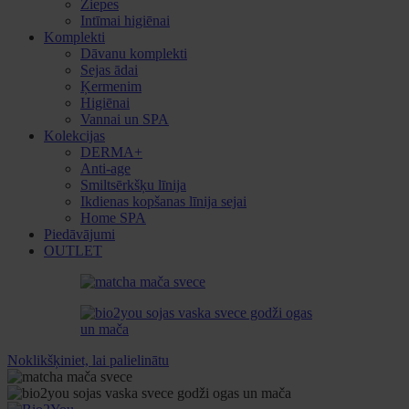
Ziepes
Intīmai higiēnai
Komplekti
Dāvanu komplekti
Sejas ādai
Ķermenim
Higiēnai
Vannai un SPA
Kolekcijas
DERMA+
Anti-age
Smiltsērkšķu līnija
Ikdienas kopšanas līnija sejai
Home SPA
Piedāvājumi
OUTLET
Noklikšķiniet, lai palielinātu