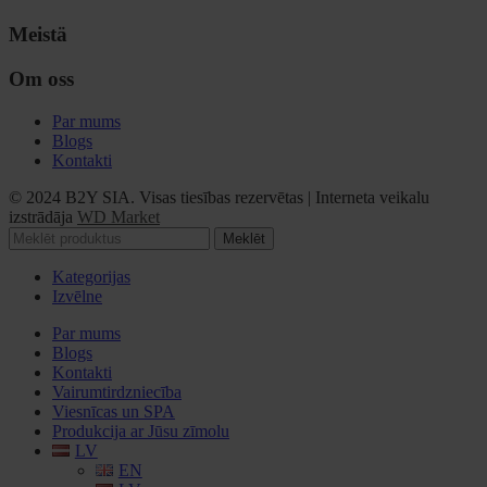
Meistä
Om oss
Par mums
Blogs
Kontakti
© 2024 B2Y SIA. Visas tiesības rezervētas
|
Interneta veikalu
izstrādāja
WD Market
Meklēt
Kategorijas
Izvēlne
Par mums
Blogs
Kontakti
Vairumtirdzniecība
Viesnīcas un SPA
Produkcija ar Jūsu zīmolu
LV
EN