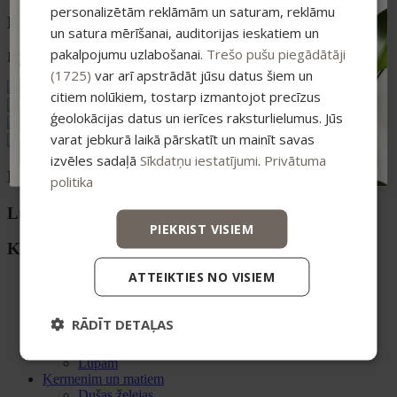
personalizētām reklāmām un saturam, reklāmu
Pieraksties jaunumiem un saņem īpašu
Darba laiks
atlaidi savam pirmajam pasūtījumam.
un satura mērīšanai, auditorijas ieskatiem un
pakalpojumu uzlabošanai.
Trešo pušu piegādātāji
Atlaide summējas ar esošajiem piedāvājumiem
Pr. – Pt. 08:00 – 16:30
pirkumiem virs 25 €
(1725)
var arī apstrādāt jūsu datus šiem un
citiem nolūkiem, tostarp izmantojot precīzus
ģeolokācijas datus un ierīces raksturlielumus. Jūs
varat jebkurā laikā pārskatīt un mainīt savas
ABONĒT
izvēles sadaļā
Sīkdatņu iestatījumi
.
Privātuma
Kategorijas
politika
Luokat
PIEKRIST VISIEM
Kategorier
ATTEIKTIES NO VISIEM
Sejas ādai
Attīrītāji un toniki
Serumi
RĀDĪT DETAĻAS
Sejas krēmi
Acu zonai
Lūpām
Ķermenim un matiem
Dušas želejas