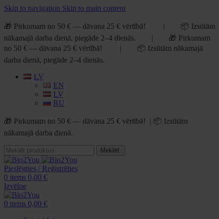
Skip to navigation
Skip to main content
🎁 Pirkumam no 50 € — dāvana 25 € vērtībā! | 📦 Izsūtām
nākamajā darba dienā, piegāde 2–4 dienās. | 🎁 Pirkumam
no 50 € — dāvana 25 € vērtībā! | 📦 Izsūtām nākamajā
darba dienā, piegāde 2–4 dienās.
LV
EN
LV
RU
🎁 Pirkumam no 50 € — dāvana 25 € vērtībā! | 📦 Izsūtām
nākamajā darba dienā.
Meklēt
Pieslēgties / Reģistrēties
0
items
0,00
€
Izvēlne
0
items
0,00
€