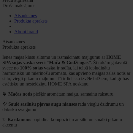
Preču atgriešana
Drošs maksājums
Atsauksmes
Produkta apraksts
About brand
Atsauksmes
Produkta apraksts
Ienes mājās klusu siltumu un izsmalcinātu mājīgumu ar
HOME
SPA sojas vaska sveci “Mača & Godži ogas”
. Šī rokām gatavotā
svece no
100% sojas vaska
ir radīta, lai telpā iepludinātu
harmonisku un mierinošu aromātu, kas apvieno maigas zaļās notis ar
siltu, viegli pikantu dziļumu. Tā ir lieliska izvēle brīžiem, kad gribas
estētisku un nesteidzīgu HOME SPA noskaņu.
🍵
Mačas notis
piešķir aromātam maigu, samtainu raksturu
🌾
Saulē sasilušu pļavas augu nianses
rada vieglu dzidrumu un
dabisku svaigumu
✨
Kardamons
papildina kompozīciju ar siltu un smalki pikantu
akcentu