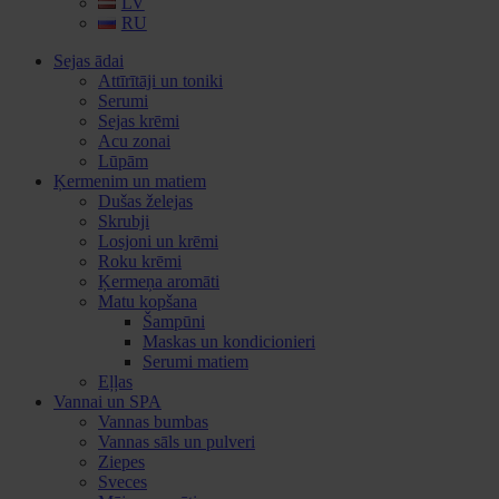
LV
RU
Sejas ādai
Attīrītāji un toniki
Serumi
Sejas krēmi
Acu zonai
Lūpām
Ķermenim un matiem
Dušas želejas
Skrubji
Losjoni un krēmi
Roku krēmi
Ķermeņa aromāti
Matu kopšana
Šampūni
Maskas un kondicionieri
Serumi matiem
Eļļas
Vannai un SPA
Vannas bumbas
Vannas sāls un pulveri
Ziepes
Sveces