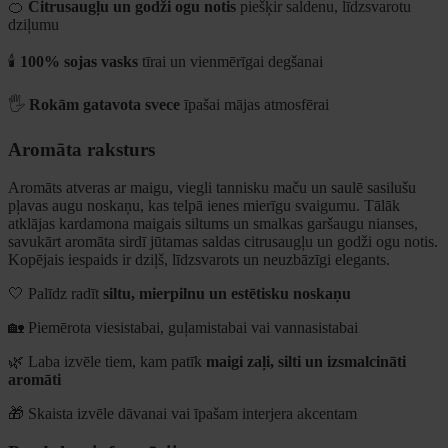
🍊
Citrusaugļu un godži ogu notis
piešķir saldenu, līdzsvarotu
dziļumu
🕯️
100% sojas vasks
tīrai un vienmērīgai degšanai
🖐️
Rokām gatavota svece
īpašai mājas atmosfērai
Aromāta raksturs
Aromāts atveras ar maigu, viegli tannisku maču un saulē sasilušu
pļavas augu noskaņu, kas telpā ienes mierīgu svaigumu. Tālāk
atklājas kardamona maigais siltums un smalkas garšaugu nianses,
savukārt aromāta sirdī jūtamas saldas citrusaugļu un godži ogu notis.
Kopējais iespaids ir dziļš, līdzsvarots un neuzbāzīgi elegants.
🤍 Palīdz radīt
siltu, mierpilnu un estētisku noskaņu
🏡 Piemērota viesistabai, guļamistabai vai vannasistabai
🌿 Laba izvēle tiem, kam patīk
maigi zaļi, silti un izsmalcināti
aromāti
🎁 Skaista izvēle dāvanai vai īpašam interjera akcentam