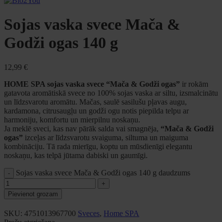
Sojas vaska svece Mača &
Godži ogas 140 g
12,99
€
HOME SPA sojas vaska svece “Mača & Godži ogas”
ir rokām
gatavota aromātiskā svece no 100% sojas vaska ar siltu, izsmalcinātu
un līdzsvarotu aromātu. Mačas, saulē sasilušu pļavas augu,
kardamona, citrusaugļu un godži ogu notis piepilda telpu ar
harmoniju, komfortu un mierpilnu noskaņu.
Ja meklē sveci, kas nav pārāk salda vai smagnēja,
“Mača & Godži
ogas”
izceļas ar līdzsvarotu svaiguma, siltuma un maiguma
kombināciju. Tā rada mierīgu, koptu un mūsdienīgi elegantu
noskaņu, kas telpā jūtama dabiski un gaumīgi.
Sojas vaska svece Mača & Godži ogas 140 g daudzums
Pievienot grozam
SKU:
4751013967700
Sveces
,
Home SPA