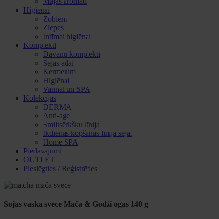
Mājas aromāti
Higiēnai
Zobiem
Ziepes
Intīmai higiēnai
Komplekti
Dāvanu komplekti
Sejas ādai
Ķermenim
Higiēnai
Vannai un SPA
Kolekcijas
DERMA+
Anti-age
Smiltsērkšķu līnija
Ikdienas kopšanas līnija sejai
Home SPA
Piedāvājumi
OUTLET
Pieslēgties / Reģistrēties
Sojas vaska svece Mača & Godži ogas 140 g