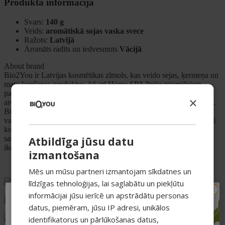
Produkta informācija
Svars:
140 g
Veids:
aromātiskā sojas vaska svece
Ražots:
Latvijā
Aromāts radīts un iedvesmots
Vācijā
About brand
Bio2You ir Latvijas kosmētikas zīmols, kas veido sejas, ķermeņa un
matu kopšanas produktus, kā arī Home SPA līniju mierpilniem
pašaprūpes rituāliem. Mūsu mērķis ir radīt patīkamas tekstūras un
×
aromātus, lai ikdienas kopšana kļūtu par nelielu “SPA mājās” brīdi.
Bio2You sortimentā ir dažādas kolekcijas un risinājumi dažādām
vajadzībām — no ikdienas mitrināšanas un attīrīšanas līdz mērķētai
kopšanai. Īpaša uzmanība tiek pievērsta rūpīgi izvēlētām
sastāvdaļām un lietošanas pieredzei, lai produktus būtu ērti iekļaut
Atbildīga jūsu datu
ikdienas rutīnā.
izmantošana
Mēs un mūsu partneri izmantojam sīkdatnes un
līdzīgas tehnoloģijas, lai saglabātu un piekļūtu
Vismaņi k-5, Korpuss G , Mārupes novads, LV-2167
informācijai jūsu ierīcē un apstrādātu personas
TAVAM PIRMAJAM
+371 20626606
datus, piemēram, jūsu IP adresi, unikālos
PIRKUMAM PAPILDUS
identifikatorus un pārlūkošanas datus,
ecommerce@bio2you.eu
-15% ATLAIDE!