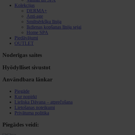
Kolekcijas
DERMA+
Anti-age
Smiltsērkšķu līnija
Ikdienas kopšanas līnija sejai
Home SPA
Piedāvājumi
OUTLET
Noderīgas saites
Hyödylliset sivustot
Användbara länkar
Piegāde
Kur nopirkt
Lieliska Dāvana – atprečošana
Lietošanas noteikumi
Privātuma politika
Piegādes veidi: