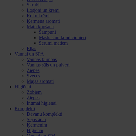
Skrubji
Losjoni un krēmi
Roku krēmi
Ķermeņa aromāti
Matu kopšana
Šampūni
Maskas un kondicionieri
Serumi matiem
Eļļas
Vannai un SPA
Vannas bumbas
Vannas sāls un pulveri
Ziepes
Sveces
Mājas aromāti
Higiēnai
Zobiem
Ziepes
Intīmai higiēnai
Komplekti
Dāvanu komplekti
Sejas ādai
Ķermenim
Higiēnai
Vannai un SPA