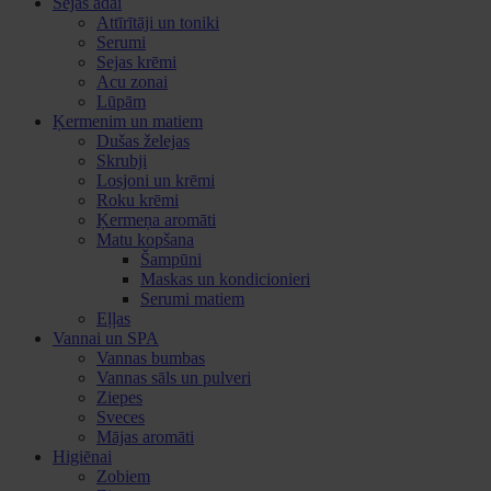
Sejas ādai
Attīrītāji un toniki
Serumi
Sejas krēmi
Acu zonai
Lūpām
Ķermenim un matiem
Dušas želejas
Skrubji
Losjoni un krēmi
Roku krēmi
Ķermeņa aromāti
Matu kopšana
Šampūni
Maskas un kondicionieri
Serumi matiem
Eļļas
Vannai un SPA
Vannas bumbas
Vannas sāls un pulveri
Ziepes
Sveces
Mājas aromāti
Higiēnai
Zobiem