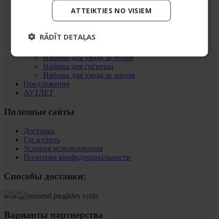
Линия ежедневного ухода за лицом
ATTEIKTIES NO VISIEM
Home SPA
Наборы
Наборы для ванны и SPA
RĀDĪT DETAĻAS
Подарочные наборы
Наборы для ухода за волосами
Наборы для ухода за телом
Наборы для гигиены
Наборы для ухода за лицом
Предложения
АУТЛЕТ
Полезные сайты
Доставка
Где купить
Условия использования
Политика конфиденциальности
Способы доставки:
Варианты партнерства