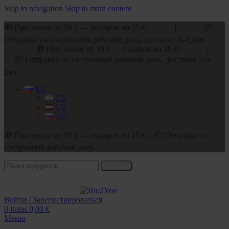
Skip to navigation
Skip to main content
🎁 При заказе от 50 € — подарок на 25 €! | 📦
Отправка на следующий рабочий день, доставка 2–4 дня.
| 🎁 При заказе от 50 € — подарок на 25 €! |
📦 Отправка на следующий рабочий день, доставка 2–4
дня.
RU
EN
LV
RU
🎁 При заказе от 50 € — подарок на 25 €! | 📦 Отправка на
следующий рабочий день.
Искать
Войти / Зарегистрироваться
0
items
0,00
€
Меню