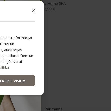
mbas
Sveces
,
Home SPA
12,99
€
×
iekļūtu informācijai
atorus un
, auditorijas
t jūsu datus šiem un
mus. Jūs varat
litika
IEKRIST VISIEM
s iespējas
Par mums