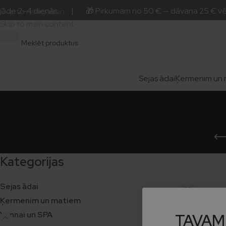
āde 2–4 dienās. | 🎁 Pirkumam no 50 € — dāvana 25 € vērt
Skip to navigation
Skip to main content
Sejas ādai
Ķermenim un 
Kategorijas
Sejas ādai
29
Ķermenim un matiem
S
49
Vannai un SPA
TAVAM
27