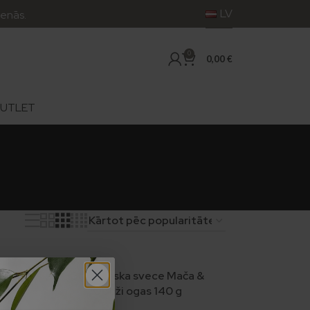
LV
ās.
0
0,00
€
UTLET
bas
Sojas vaska svece Mača &
Godži ogas 140 g