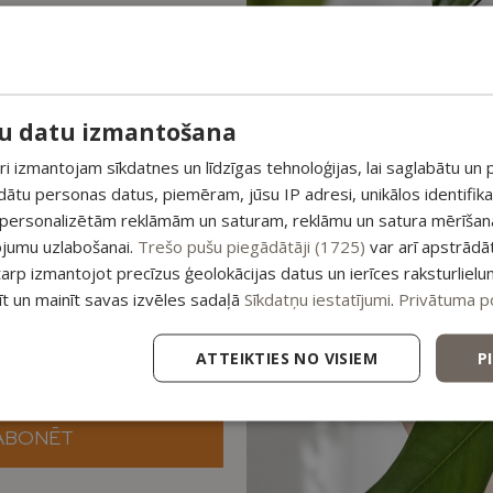
Vannai un SPA
,
Vannas bu
Home SPA
,
Sveces
M PAPILDUS
6,39
€
12,99
€
7,99
€
 ATLAIDE!
1
2
3
unumiem un saņem īpašu
su datu izmantošana
pirmajam pasūtījumam.
 izmantojam sīkdatnes un līdzīgas tehnoloģijas, lai saglabātu un p
ādātu personas datus, piemēram, jūsu IP adresi, unikālos identifik
esošajiem piedāvājumiem
 personalizētām reklāmām un saturam, reklāmu un satura mērīšanai
ojumu uzlabošanai.
Trešo pušu piegādātāji (1725)
var arī apstrādā
tarp izmantojot precīzus ģeolokācijas datus un ierīces raksturlielu
tīt un mainīt savas izvēles sadaļā
Sīkdatņu iestatījumi
.
Privātuma po
ATTEIKTIES NO VISIEM
P
ABONĒT
Noderīgas saites
Sadarbība