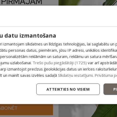
 PIRMAJAM
oo with Colagen &
Natural Shampoo with Hairdensyl
M PAPILDUS
onic Acid
Complex & Red Onion Extract
300ml
 ATLAIDE!
ampoos
,99
€
Shampoos
unumiem un saņem īpašu
14,99
€
su datu izmantošana
pirmajam pasūtījumam.
 izmantojam sīkdatnes un līdzīgas tehnoloģijas, lai saglabātu un p
ādātu personas datus, piemēram, jūsu IP adresi, unikālos identifik
esošajiem piedāvājumiem
 personalizētām reklāmām un saturam, reklāmu un satura mērīšanai
ojumu uzlabošanai.
Trešo pušu piegādātāji (1725)
var arī apstrādā
tarp izmantojot precīzus ģeolokācijas datus un ierīces raksturlielu
tīt un mainīt savas izvēles sadaļā
Sīkdatņu iestatījumi
.
Privātuma po
ATTEIKTIES NO VISIEM
P
ABONĒT