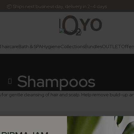
ps next business day, delivery in 2–4 days.
 haircare
Bath & SPA
Hygiene
Collections
Bundles
OUTLET
Offer
Shampoos
r gentle cleansing of hair and scalp. Help remove build-up and 