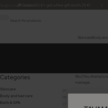
 | 🎁 Orders 50 €+ get a free gift worth 25 €! | 📦 Shi
Skip to main content
Skincare
Body and
Categories
Bio2You shampoos fo
manage.
Skincare
29
Body and haircare
49
Bath & SPA
27