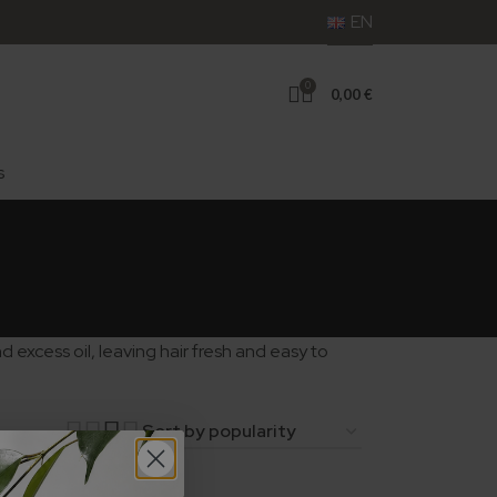
EN
0
0,00
€
s
excess oil, leaving hair fresh and easy to