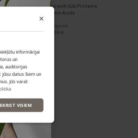
Sold out
Natural Shampoo with Silk Proteins
and Amino Acids
×
Shampoos
14,99
€
iekļūtu informācijai
atorus un
, auditorijas
t jūsu datus šiem un
mus. Jūs varat
litika
IEKRIST VISIEM