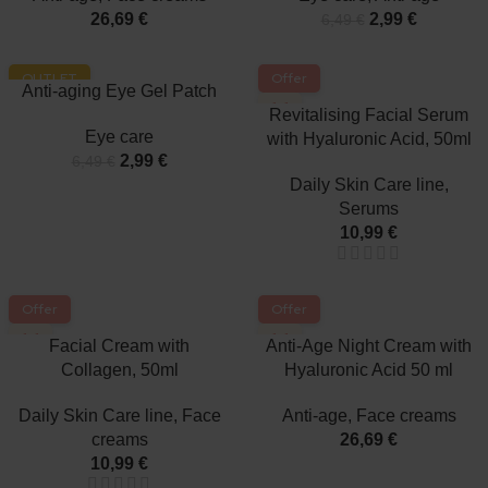
26,69
€
2,99
€
6,49
€
OUTLET
Offer
Anti-aging Eye Gel Patch
-54%
1+1
Revitalising Facial Serum
Sold out
Eye care
with Hyaluronic Acid, 50ml
2,99
€
6,49
€
Daily Skin Care line
,
Serums
10,99
€
Offer
Offer
1+1
1+1
Facial Cream with
Anti-Age Night Cream with
Collagen, 50ml
Hyaluronic Acid 50 ml
Daily Skin Care line
,
Face
Anti-age
,
Face creams
creams
26,69
€
10,99
€