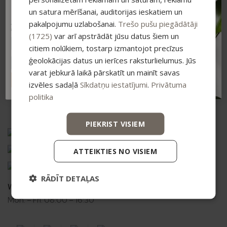
Pieraksties jaunumiem un saņem īpašu
with Hyaluronic Acid, 50ml
atlaidi savam pirmajam pasūtījumam.
un satura mērīšanai, auditorijas ieskatiem un
Cleansers & toners
,
Sea
pakalpojumu uzlabošanai.
Trešo pušu piegādātāji
Atlaide summējas ar esošajiem piedāvājumiem
pirkumiem virs 25 €
Buckthorn line
Daily Skin Care line
,
Face
(1725)
var arī apstrādāt jūsu datus šiem un
8,20
€
creams
16,45
€
citiem nolūkiem, tostarp izmantojot precīzus
10,99
€
ģeolokācijas datus un ierīces raksturlielumus. Jūs
varat jebkurā laikā pārskatīt un mainīt savas
ABONĒT
izvēles sadaļā
Sīkdatņu iestatījumi
.
Privātuma
1
2
3
→
politika
PIEKRIST VISIEM
Vismaņi k-5, G korpuss, Mārupes novads, LV-2167
+371 20626606
ATTEIKTIES NO VISIEM
ecommerce@bio2you.eu
RĀDĪT DETAĻAS
Working time
Mon. – Fri. 08:00 – 16:30