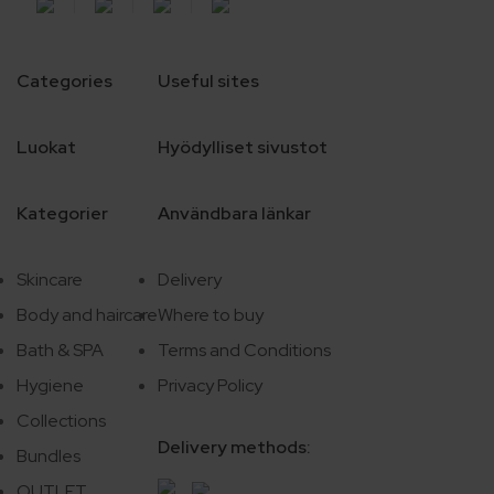
Categories
Useful sites
Luokat
Hyödylliset sivustot
Kategorier
Användbara länkar
Skincare
Delivery
Body and haircare
Where to buy
Bath & SPA
Terms and Conditions
Hygiene
Privacy Policy
Collections
Delivery methods:
Bundles
OUTLET