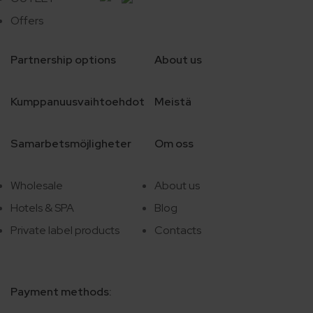
Offers
Partnership options
About us
Kumppanuusvaihtoehdot
Meistä
Samarbetsmöjligheter
Om oss
Wholesale
About us
Hotels & SPA
Blog
Private label products
Contacts
Payment methods: