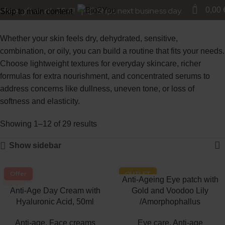
Skincare
0
free gift worth 25 €! | 📦 Ships next business day.
0,00
Skip to main content
Whether your skin feels dry, dehydrated, sensitive,
combination, or oily, you can build a routine that fits your needs.
Choose lightweight textures for everyday skincare, richer
formulas for extra nourishment, and concentrated serums to
address concerns like dullness, uneven tone, or loss of
softness and elasticity.
Showing 1–12 of 29 results
Show sidebar
Offer
OUTLET
Anti-Ageing Eye patch with
1+1
-54%
Anti-Age Day Cream with
Gold and Voodoo Lily
Hyaluronic Acid, 50ml
/Amorphophallus
Anti-age
,
Face creams
Eye care
,
Anti-age