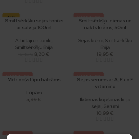
-50%
Piedāvājums
Smiltsērkšķu sejas toniks
Smiltsērkšķu dienas un
Izpārdots
1+1
ar salviju 100ml
nakts krēms, 50ml
Attīrītāji un toniki
,
Sejas krēmi
,
Smiltsērkšķu
Smiltsērkšķu līnija
līnija
8,20
€
19,95
€
16,45
€
Piedāvājums
Piedāvājums
Mitrinošs lūpu balzāms
Sejas serums ar A, E un F
1+1
1+1
vitamīnu
Lūpām
Izpārdots
5,99
€
Ikdienas kopšanas līnija
sejai
,
Serumi
10,99
€
Piedāvājums
Piedāvājums
Mitrinošs dienas sejas
Atjaunojošs krēms acu