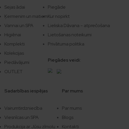
Sejas ādai
Piegāde
Ķermenim un matiem
Kur nopirkt
Vannai un SPA
Lieliska Dāvana – atprečošana
Higiēnai
Lietošanas noteikumi
Komplekti
Privātuma politika
Kolekcijas
Piegādes veidi:
Piedāvājumi
OUTLET
Sadarbības iespējas
Par mums
Vairumtirdzniecība
Par mums
Viesnīcas un SPA
Blogs
Produkcija ar Jūsu zīmolu
Kontakti