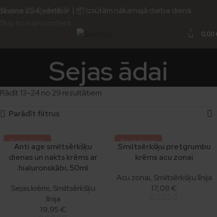
vana 25 € vērtībā! | 📦 Izsūtām nākamajā darba dienā.
Skip to navigation
Skip to main content
0
0,00
Sejas ādai
Rādīt 13–24 no 29 rezultātiem
Parādīt filtrus
Piedāvājums
Piedāvājums
Anti age smiltsērkšķu
Smiltsērkšķu pretgrumbu
Izpārdots
1+1
dienas un nakts krēms ar
krēms acu zonai
Izpārdots
hialuronskābi, 50ml
Acu zonai
,
Smiltsērkšķu līnija
Sejas krēmi
,
Smiltsērkšķu
17,09
€
līnija
19,95
€