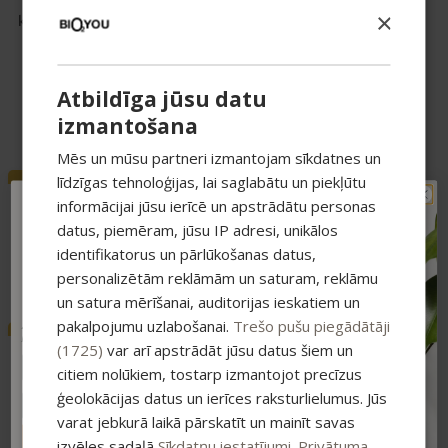
1+1
1+1
×
krēms ar UV aizsardzību,
zonai, 30ml
50 ml
Acu zonai
,
Anti-age
Sejas krēmi
,
Ikdienas
26,69
€
Atbildīga jūsu datu
kopšanas līnija sejai
izmantošana
10,99
€
Mēs un mūsu partneri izmantojam sīkdatnes un
līdzīgas tehnoloģijas, lai saglabātu un piekļūtu
-50%
-50%
DERMA+ attīrošas putas,
Anti-age attīrošas
informācijai jūsu ierīcē un apstrādātu personas
TAVAM PIRMAJAM
150 ml
putas,150 ml
datus, piemēram, jūsu IP adresi, unikālos
PIRKUMAM PAPILDUS
identifikatorus un pārlūkošanas datus,
Attīrītāji un toniki
,
DERMA+
Attīrītāji un toniki
,
Anti-age
-15% ATLAIDE!
personalizētām reklāmām un saturam, reklāmu
8,95
€
9,22
€
17,95
€
18,45
€
Pieraksties jaunumiem un saņem īpašu
atlaidi savam pirmajam pasūtījumam.
un satura mērīšanai, auditorijas ieskatiem un
pakalpojumu uzlabošanai.
Trešo pušu piegādātāji
Atlaide summējas ar esošajiem piedāvājumiem
-50%
Piedāvājums
pirkumiem virs 25 €
DERMA+ Sejas toniks, 100
Derma+ SEJAS PĪLINGA
(1725)
var arī apstrādāt jūsu datus šiem un
1+1
ml
SERUMS, 30 ml
citiem nolūkiem, tostarp izmantojot precīzus
ģeolokācijas datus un ierīces raksturlielumus. Jūs
Attīrītāji un toniki
,
DERMA+
DERMA+
,
Serumi
varat jebkurā laikā pārskatīt un mainīt savas
8,95
€
19,99
€
17,95
€
ABONĒT
izvēles sadaļā
Sīkdatņu iestatījumi
.
Privātuma