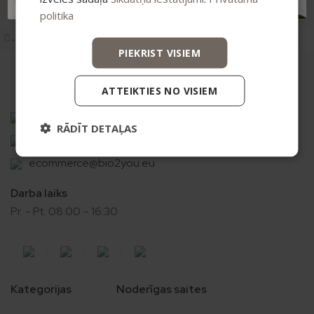
politika
←
1
2
3
→
PIEKRIST VISIEM
ATTEIKTIES NO VISIEM
Vismaņi k-5, Korpuss G , Mārupes novads, LV-2167
RĀDĪT DETAĻAS
+371 20626606
ecommerce@bio2you.eu
Darba laiks
Pr. – Pt. 08:00 – 16:30
Kategorijas
Noderīgas saites