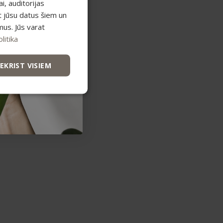
, auditorijas
t jūsu datus šiem un
mus. Jūs varat
atos.
litika
IEKRIST VISIEM