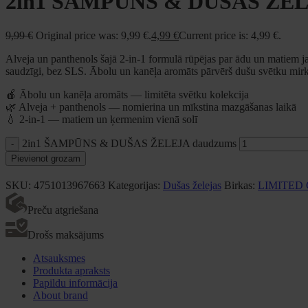
2in1 ŠAMPŪNS & DUŠAS ŽE
9,99
€
Original price was: 9,99 €.
4,99
€
Current price is: 4,99 €.
Alveja un panthenols šajā 2-in-1 formulā rūpējas par ādu un matiem 
saudzīgi, bez SLS. Ābolu un kanēļa aromāts pārvērš dušu svētku mirkl
🍎 Ābolu un kanēļa aromāts — limitēta svētku kolekcija
🌿 Alveja + panthenols — nomierina un mīkstina mazgāšanas laikā
💧 2-in-1 — matiem un ķermenim vienā solī
2in1 ŠAMPŪNS & DUŠAS ŽELEJA daudzums
Pievienot grozam
SKU:
4751013967663
Kategorijas:
Dušas želejas
Birkas:
LIMITED
Preču atgriešana
Drošs maksājums
Atsauksmes
Produkta apraksts
Papildu informācija
About brand