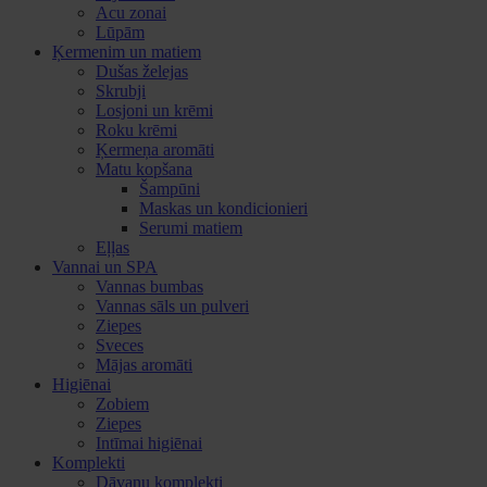
Acu zonai
Lūpām
Ķermenim un matiem
Dušas želejas
Skrubji
Losjoni un krēmi
Roku krēmi
Ķermeņa aromāti
Matu kopšana
Šampūni
Maskas un kondicionieri
Serumi matiem
Eļļas
Vannai un SPA
Vannas bumbas
Vannas sāls un pulveri
Ziepes
Sveces
Mājas aromāti
Higiēnai
Zobiem
Ziepes
Intīmai higiēnai
Komplekti
Dāvanu komplekti