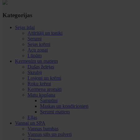
Kategorijas
Sejas ādai
Attīrītāji un toniki
Serumi
Sejas krēmi
Acu zonai
Lūpām
Ķermenim un matiem
Dušas želejas
Skrubji
Losjoni un krēmi
Roku krēmi
Ķermeņa aromāti
Matu kopšana
Šampūni
Maskas un kondicionieri
Serumi matiem
Eļļas
Vannai un SPA
Vannas bumbas
Vannas sāls un pulveri
Ziepes