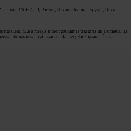
istearate, Citric Acid, Parfum, Hexamethylindanopyran, Hexyl
rituāliem. Mūsu mērķis ir radīt patīkamas tekstūras un aromātus, lai
nas mitrināšanas un attīrīšanas līdz mērķētai kopšanai. Īpaša