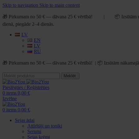
Skip to navigation
Skip to main content
🎁 Pirkumam no 50 € — dāvana 25 € vērtībā! | 📦 Izsūtām n
dienā, piegāde 2–4 dienās.
LV
EN
LV
RU
🎁 Pirkumam no 50 € — dāvana 25 € vērtībā! | 📦 Izsūtām nākamajā 
Meklēt
Pieslēgties / Reģistrēties
0
items
0,00
€
Izvēlne
0
items
0,00
€
Sejas ādai
Attīrītāji un toniki
Serumi
Sejas krēmi