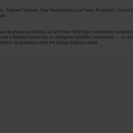
, Sodium Chloride, Aloe Barbadensis Leaf Juice, Panthenol, Glycol D
ate.
atu kopšanas produktus, kā arī Home SPA līniju mierpilniem pašaprūpes 
entā ir dažādas kolekcijas un risinājumi dažādām vajadzībām — no ikdie
edzei, lai produktus būtu ērti iekļaut ikdienas rutīnā.