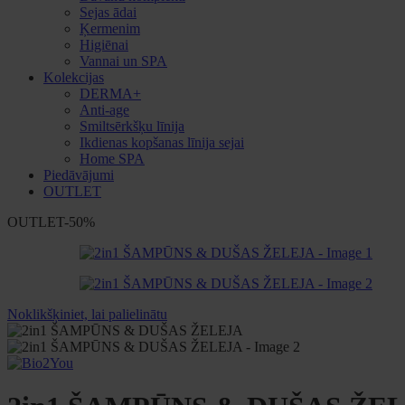
Sejas ādai
Ķermenim
Higiēnai
Vannai un SPA
Kolekcijas
DERMA+
Anti-age
Smiltsērkšķu līnija
Ikdienas kopšanas līnija sejai
Home SPA
Piedāvājumi
OUTLET
OUTLET
-50%
Noklikšķiniet, lai palielinātu