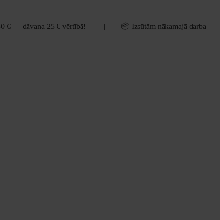
50 € — dāvana 25 € vērtībā! | 📦 Izsūtām nākamajā darba