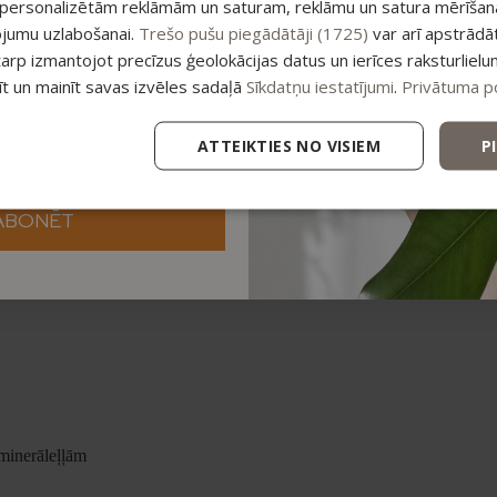
 personalizētām reklāmām un saturam, reklāmu un satura mērīšanai
ojumu uzlabošanai.
Trešo pušu piegādātāji (1725)
var arī apstrādā
tarp izmantojot precīzus ģeolokācijas datus un ierīces raksturlielu
, gan matos. Viegli noskalojama, neatstāj smagu sajūtu ne uz ādas, ne m
tīt un mainīt savas izvēles sadaļā
Sīkdatņu iestatījumi
.
Privātuma po
ATTEIKTIES NO VISIEM
P
ABONĒT
minerāleļļām