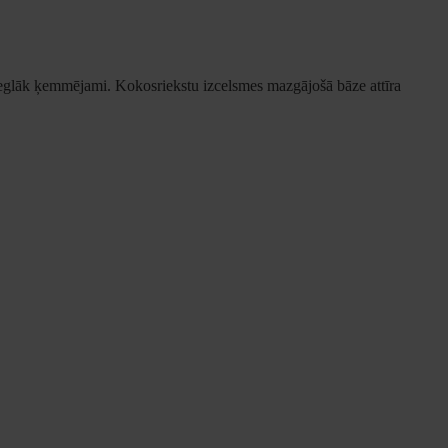
ieglāk ķemmējami. Kokosriekstu izcelsmes mazgājošā bāze attīra