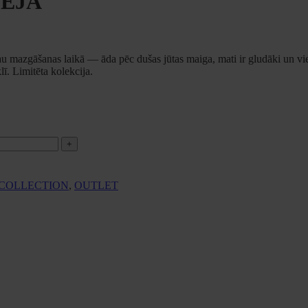
LEJA
jau mazgāšanas laikā — āda pēc dušas jūtas maiga, mati ir gludāki un v
ī. Limitēta kolekcija.
 COLLECTION
,
OUTLET