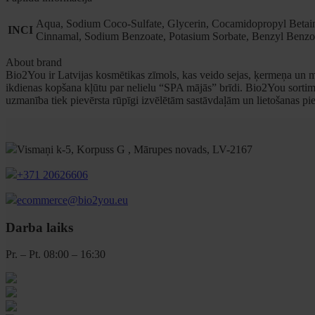
Aqua, Sodium Coco-Sulfate, Glycerin, Cocamidopropyl Betaine
INCI
Cinnamal, Sodium Benzoate, Potasium Sorbate, Benzyl Benzo
About brand
Bio2You ir Latvijas kosmētikas zīmols, kas veido sejas, ķermeņa un m
ikdienas kopšana kļūtu par nelielu “SPA mājās” brīdi. Bio2You sortim
uzmanība tiek pievērsta rūpīgi izvēlētām sastāvdaļām un lietošanas pier
Vismaņi k-5, Korpuss G , Mārupes novads, LV-2167
+371 20626606
ecommerce@bio2you.eu
Darba laiks
Pr. – Pt. 08:00 – 16:30