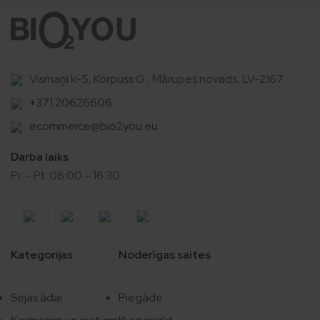
Vismaņi k-5, Korpuss G , Mārupes novads, LV-2167
+371 20626606
ecommerce@bio2you.eu
Darba laiks
Pr. – Pt. 08:00 – 16:30
Kategorijas
Noderīgas saites
Sejas ādai
Piegāde