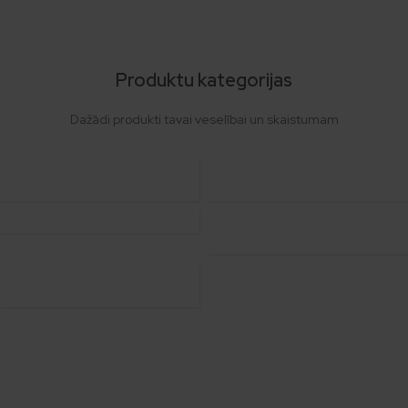
Produktu kategorijas
Dažādi produkti tavai veselībai un skaistumam
ĶERMENIM
SEJAS
UN
ĀDAI
MATIEM
VANNAI
UN SPA
HIGIĒNAI
KOMPLEKTI