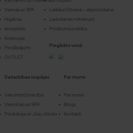
Ķermenim un matiem
Kur nopirkt
Vannai un SPA
Lieliska Dāvana – atprečošana
Higiēnai
Lietošanas noteikumi
Komplekti
Privātuma politika
Kolekcijas
Piegādes veidi:
Piedāvājumi
OUTLET
Sadarbības iespējas
Par mums
Vairumtirdzniecība
Par mums
Viesnīcas un SPA
Blogs
Produkcija ar Jūsu zīmolu
Kontakti