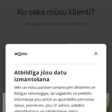
Ko saka mūsu klienti?
Atsauksmes par mūsu produktiem
×
Super! Viss smaržo lieliski, skrubji ļoooti skrubīgi un
attīroši, turklāt, manuprāt, ļoti laba cena. Paldies! 🙂
Atbildīga jūsu datu
Inga
– Facebook
izmantošana
Mēs un mūsu partneri izmantojam sīkdatnes un
līdzīgas tehnoloģijas, lai saglabātu un piekļūtu
informācijai jūsu ierīcē un apstrādātu personas
TAVAM PIRMAJAM
datus, piemēram, jūsu IP adresi, unikālos
PIRKUMAM PAPILDUS
Esmu sajūsmā par visiem produktiem, ko līdz šim esmu
identifikatorus un pārlūkošanas datus,