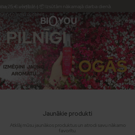
25 € vērtībā! | 📦 Izsūtām nākamajā darba dienā.
Skip to navigation
Skip to main content
0
0,00
Jaunākie produkti
Atklāj mūsu jaunākos produktus un atrodi savu nākamo
favorītu.