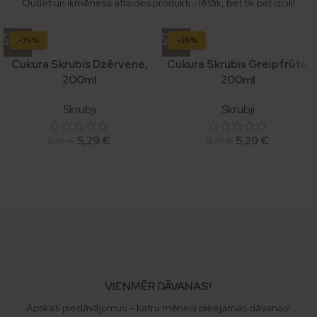
Outlet un ikmēneša atlaides produkti - lētāk, bet tik pat izcili!
-35%
-35%
Cukura Skrubis Dzērvene,
Cukura Skrubis Greipfrūts,
200ml
200ml
Skrubji
Skrubji
5,29
€
5,29
€
8,19
€
8,19
€
VIENMĒR DĀVANAS!
Apskati piedāvājumus – katru mēnesi pieejamas dāvanas!