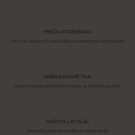
PREČU ATGRIEŠANA
Preci var atgriezt 14 dienu laikā no pasūtījuma saņemšanas
DABĪGA KOSMĒTIKA
Apvieno dabas dziedinošo enerģiju ar zinātnes gudrību
RAŽOTS LATVIJĀ!
Visi mūsu produkti ir radīti un ražoti Latvijā