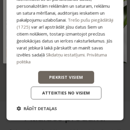
-15% ATLAIDE!
izmēģinājusi! 🙂 Bio2You noteikti ir
personalizētām reklāmām un saturam, reklāmu
Pieraksties jaunumiem un saņem īpašu
mana Nr.1 izvēle!
atlaidi savam pirmajam pasūtījumam.
un satura mērīšanai, auditorijas ieskatiem un
pakalpojumu uzlabošanai.
Trešo pušu piegādātāji
Atlaide summējas ar esošajiem piedāvājumiem
pirkumiem virs 25 €
(1725)
var arī apstrādāt jūsu datus šiem un
Kristīne
– Facebook
citiem nolūkiem, tostarp izmantojot precīzus
ģeolokācijas datus un ierīces raksturlielumus. Jūs
varat jebkurā laikā pārskatīt un mainīt savas
ABONĒT
izvēles sadaļā
Sīkdatņu iestatījumi
.
Privātuma
politika
Jaunais mitrinošais roku krēms ar alveju ir izcils un ar
patīkamu, neizbāzīgu smaržu! Super!
PIEKRIST VISIEM
ATTEIKTIES NO VISIEM
Zane
– Facebook
RĀDĪT DETAĻAS
Atlaides produkti