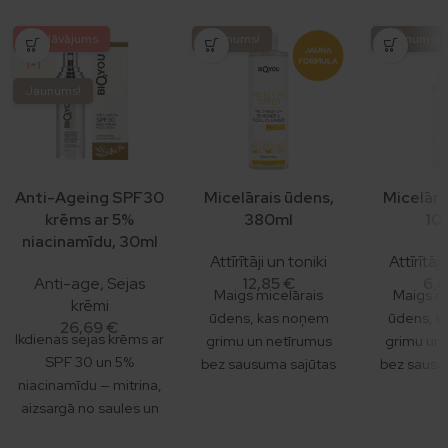
Piedāvājums
Jaunums!
Jaunums!
1+1
Jaunums!
Anti-Ageing SPF30
Micelārais ūdens,
Micelāra
krēms ar 5%
380ml
10
niacinamīdu, 30ml
Attīrītāji un toniki
Attīrītāji
Anti-age
,
Sejas
12,85
€
6,
Maigs micelārais
Maigs mi
krēmi
ūdens, kas noņem
ūdens, k
26,69
€
Ikdienas sejas krēms ar
grimu un netīrumus
grimu un 
SPF 30 un 5%
bez sausuma sajūtas
bez sausu
niacinamīdu — mitrina,
pēc tam. Formulā ir
pēc tam. 
aizsargā no saules un
NMF komponenti — tie
NMF kompon
palīdz ādai izskatīties
paši mitruma elementi,
paši mitrum