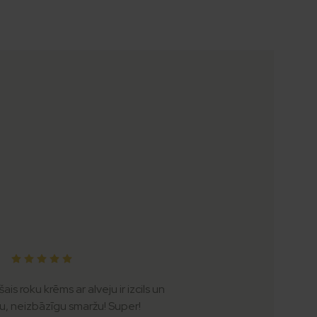
ais roku krēms ar alveju ir izcils un
u, neizbāzīgu smaržu! Super!