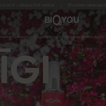
vana 25 € vērtībā! | 📦 Izsūtām nākamajā darba dienā, pi
matiem
Vannai un SPA
Higiēnai
Komplekti
Kolekcijas
Piedāvājumi
O