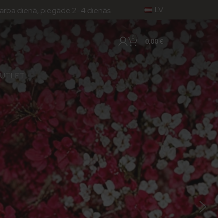
LV
egāde 2–4 dienās.
0
0,00
€
UTLET