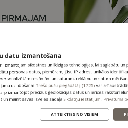
dabīgo vidi 🧪 Ginekologa
uzraudzībā testēts — 100%
 PIRMAJAM
laba panesamība 🌿
Dabīgs barojošs roku krēms ar
Pienskābe + prebiotiku
avokado, smiltsērkšķu eļļām un
M PAPILDUS
komplekss — atbalsta dabīgo
pūķkoka sveķiem
līdzsvaru
 ATLAIDE!
Roku krēmi
unumiem un saņem īpašu
su datu izmantošana
9,99
€
pirmajam pasūtījumam.
 izmantojam sīkdatnes un līdzīgas tehnoloģijas, lai saglabātu un p
ādātu personas datus, piemēram, jūsu IP adresi, unikālos identifik
Dabīga balinoša z
esošajiem piedāvājumiem
 personalizētām reklāmām un saturam, reklāmu un satura mērīšanai
piparmētru eļļu 
ojumu uzlabošanai.
Trešo pušu piegādātāji (1725)
var arī apstrādā
ekstraktu
tarp izmantojot precīzus ģeolokācijas datus un ierīces raksturlielu
jai
,
tīt un mainīt savas izvēles sadaļā
Sīkdatņu iestatījumi
.
Privātuma po
Zobie
4,99
ATTEIKTIES NO VISIEM
P