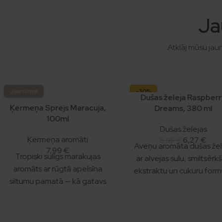
Ja
Atklāj mūsu jau
Jaunums!
-30%
Dušas želeja Raspber
Jaunums!
Ķermeņa Sprejs Maracuja,
Dreams, 380 ml
100ml
Dušas želejas
Ķermeņa aromāti
6,27
€
8,95
€
Aveņu aromāta dušas žel
7,99
€
Tropiski sulīgs marakujas
ar alvejas sulu, smiltsērk
aromāts ar rūgtā apelsīna
ekstraktu un cukuru form
siltumu pamatā — kā gatavs
Maigā kokosriekstu
auglis saules gaismā. Viegls
mazgāšanas bāze no div
ūdens sprejs ķermenim un
virsmaktīvajiem — putojās 
matiem, kas neuzkrājas un
bet nesavelk. Alvejas su