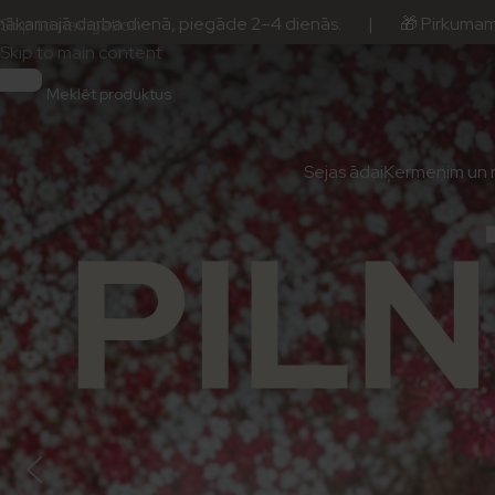
ba dienā, piegāde 2–4 dienās. | 🎁 Pirkumam no 50 € — dā
Skip to navigation
Skip to main content
Sejas ādai
Ķermenim un 