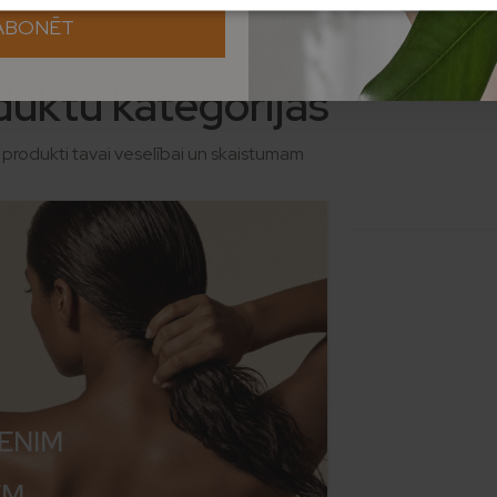
ABONĒT
duktu kategorijas
 produkti tavai veselībai un skaistumam
VANNAI
UN SPA
ENIM
EM