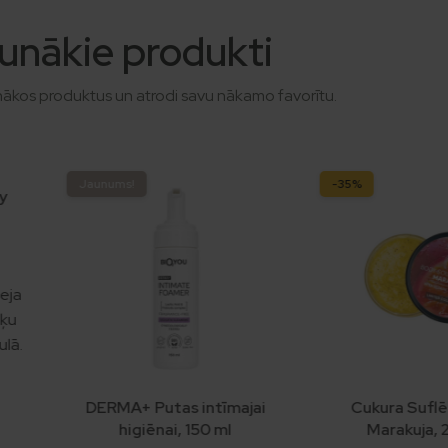
unākie produkti
nākos produktus un atrodi savu nākamo favorītu.
Jaunums!
-35%
ry
eja
šķu
ulā.
iem
DERMA+ Putas intīmajai
Cukura Suflē
labi,
higiēnai, 150 ml
Marakuja,
la