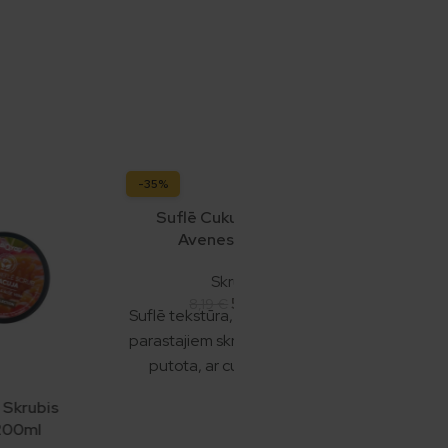
-35%
Suflē Cukura Skrubis
Avenes, 200ml
Skrubji
5,29
€
8,19
€
Suflē tekstūra, kas atšķiras no
parastajiem skrubjiem — maigi
putota, ar cukura un sāls
dubulto pīlingu, kas izlīdzina
 Skrubis
ādu, kamēr kokosriekstu eļļa,
 200ml
šī sviests un mandeļu eļļa