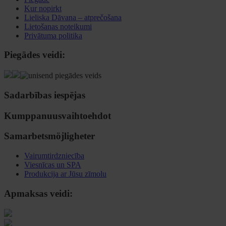
Kur nopirkt
Lieliska Dāvana – atprečošana
Lietošanas noteikumi
Privātuma politika
Piegādes veidi:
Sadarbības iespējas
Kumppanuusvaihtoehdot
Samarbetsmöjligheter
Vairumtirdzniecība
Viesnīcas un SPA
Produkcija ar Jūsu zīmolu
Apmaksas veidi: