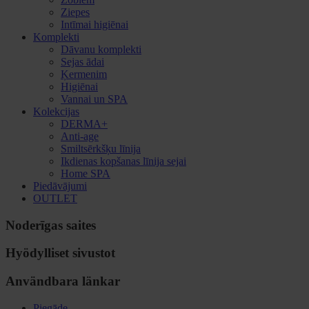
Ziepes
Intīmai higiēnai
Komplekti
Dāvanu komplekti
Sejas ādai
Ķermenim
Higiēnai
Vannai un SPA
Kolekcijas
DERMA+
Anti-age
Smiltsērkšķu līnija
Ikdienas kopšanas līnija sejai
Home SPA
Piedāvājumi
OUTLET
Noderīgas saites
Hyödylliset sivustot
Användbara länkar
Piegāde