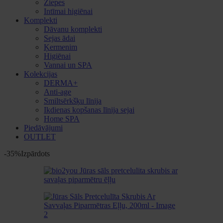
Ziepes
Intīmai higiēnai
Komplekti
Dāvanu komplekti
Sejas ādai
Ķermenim
Higiēnai
Vannai un SPA
Kolekcijas
DERMA+
Anti-age
Smiltsērkšķu līnija
Ikdienas kopšanas līnija sejai
Home SPA
Piedāvājumi
OUTLET
-35%
Izpārdots