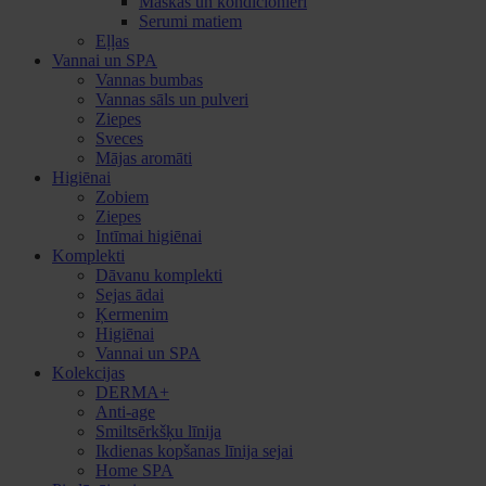
Maskas un kondicionieri
Serumi matiem
Eļļas
Vannai un SPA
Vannas bumbas
Vannas sāls un pulveri
Ziepes
Sveces
Mājas aromāti
Higiēnai
Zobiem
Ziepes
Intīmai higiēnai
Komplekti
Dāvanu komplekti
Sejas ādai
Ķermenim
Higiēnai
Vannai un SPA
Kolekcijas
DERMA+
Anti-age
Smiltsērkšķu līnija
Ikdienas kopšanas līnija sejai
Home SPA