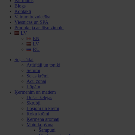
Par mums
Blogs
Kontakti
Vairumtirdzniecība
Viesnīcas un SPA
Produkcija ar Jūsu zīmolu
LV
EN
LV
RU
Sejas ādai
Attīrītāji un toniki
Serumi
Sejas krēmi
Acu zonai
Lūpām
Ķermenim un matiem
Dušas želejas
Skrubji
Losjoni un krēmi
Roku krēmi
Ķermeņa aromāti
Matu kopšana
Šampūni