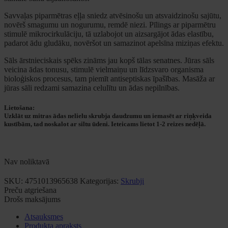
Savvaļas piparmētras eļļa sniedz atvēsinošu un atsvaidzinošu sajūtu,
novērš smagumu un nogurumu, remdē niezi. Pīlings ar piparmētru
stimulē mikrocirkulāciju, tā uzlabojot un aizsargājot ādas elastību,
padarot ādu gludāku, novēršot un samazinot apelsīna miziņas efektu.
Sāls ārstnieciskais spēks zināms jau kopš tālas senatnes. Jūras sāls
veicina ādas tonusu, stimulē vielmaiņu un līdzsvaro organisma
bioloģiskos procesus, tam piemīt antiseptiskas īpašības. Masāža ar
jūras sāli redzami samazina celulītu un ādas nepilnības.
Lietošana
:
Uzklāt uz mitras ādas nelielu skrubja daudzumu un iemasēt ar riņķveida
kustībām, tad noskalot ar siltu ūdeni. Ieteicams lietot 1-2 reizes nedēļā.
Nav noliktavā
SKU:
4751013965638
Kategorijas:
Skrubji
Preču atgriešana
Drošs maksājums
Atsauksmes
Produkta apraksts