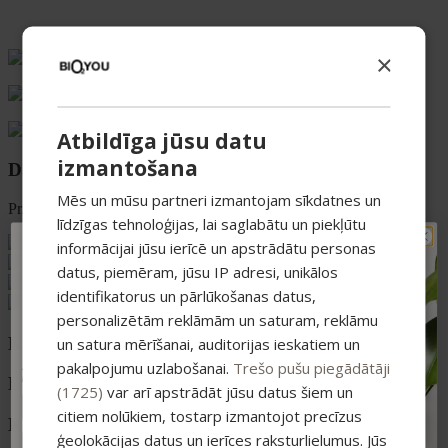
×
Vismaņi k-5, Korpuss G , Mārupes novads, LV-2167
+371 20626606
ecommerce@bio2you.eu
Atbildīga jūsu datu
izmantošana
Darba laiks
Mēs un mūsu partneri izmantojam sīkdatnes un
Pr. – Pt. 08:00 – 16:30
līdzīgas tehnoloģijas, lai saglabātu un piekļūtu
informācijai jūsu ierīcē un apstrādātu personas
TAVAM PIRMAJAM
datus, piemēram, jūsu IP adresi, unikālos
PIRKUMAM PAPILDUS
identifikatorus un pārlūkošanas datus,
-15% ATLAIDE!
personalizētām reklāmām un saturam, reklāmu
Pieraksties jaunumiem un saņem īpašu
Kategorijas
atlaidi savam pirmajam pasūtījumam.
un satura mērīšanai, auditorijas ieskatiem un
pakalpojumu uzlabošanai.
Trešo pušu piegādātāji
Atlaide summējas ar esošajiem piedāvājumiem
pirkumiem virs 25 €
Luokat
(1725)
var arī apstrādāt jūsu datus šiem un
citiem nolūkiem, tostarp izmantojot precīzus
Kategorier
ģeolokācijas datus un ierīces raksturlielumus. Jūs