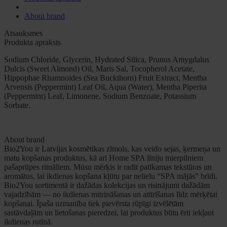
About brand
Atsauksmes
Produkta apraksts
Sodium Chloride, Glycerin, Hydrated Silica, Prunus Amygdalus
Dulcis (Sweet Almond) Oil, Maris Sal, Tocopherol Acetate,
Hippophae Rhamnoides (Sea Buckthorn) Fruit Extract, Mentha
Arvensis (Peppermint) Leaf Oil, Aqua (Water), Mentha Piperita
(Peppermint) Leaf, Limonene, Sodium Benzoate, Potassium
Sorbate.
About brand
Bio2You ir Latvijas kosmētikas zīmols, kas veido sejas, ķermeņa un
matu kopšanas produktus, kā arī Home SPA līniju mierpilniem
pašaprūpes rituāliem. Mūsu mērķis ir radīt patīkamas tekstūras un
aromātus, lai ikdienas kopšana kļūtu par nelielu “SPA mājās” brīdi.
Bio2You sortimentā ir dažādas kolekcijas un risinājumi dažādām
vajadzībām — no ikdienas mitrināšanas un attīrīšanas līdz mērķētai
kopšanai. Īpaša uzmanība tiek pievērsta rūpīgi izvēlētām
sastāvdaļām un lietošanas pieredzei, lai produktus būtu ērti iekļaut
ikdienas rutīnā.