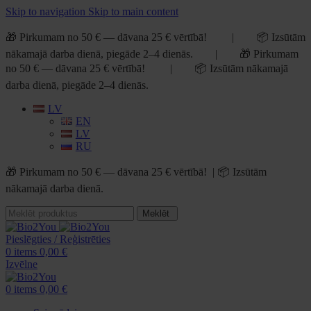
Skip to navigation
Skip to main content
🎁 Pirkumam no 50 € — dāvana 25 € vērtībā! | 📦 Izsūtām
nākamajā darba dienā, piegāde 2–4 dienās. | 🎁 Pirkumam
no 50 € — dāvana 25 € vērtībā! | 📦 Izsūtām nākamajā
darba dienā, piegāde 2–4 dienās.
LV
EN
LV
RU
🎁 Pirkumam no 50 € — dāvana 25 € vērtībā! | 📦 Izsūtām
nākamajā darba dienā.
Meklēt
Pieslēgties / Reģistrēties
0
items
0,00
€
Izvēlne
0
items
0,00
€