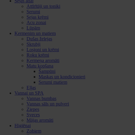
Sejas ādai
Attīrītāji un toniki
Serumi
Sejas krēmi
Acu zonai
Lūpām
Ķermenim un matiem
Dušas želejas
Skrubji
Losjoni un krēmi
Roku krēmi
Ķermeņa aromāti
Matu kopšana
Šampūni
Maskas un kondicionieri
Serumi matiem
Eļļas
Vannai un SPA
Vannas bumbas
Vannas sāls un pulveri
Ziepes
Sveces
Mājas aromāti
Higiēnai
Zobiem