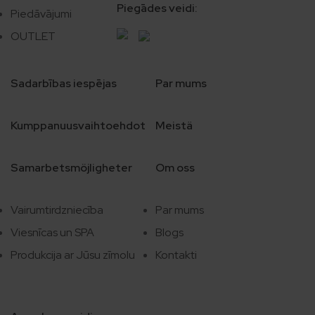
Piegādes veidi:
Piedāvājumi
OUTLET
Sadarbības iespējas
Par mums
Kumppanuusvaihtoehdot
Meistä
Samarbetsmöjligheter
Om oss
Vairumtirdzniecība
Par mums
Viesnīcas un SPA
Blogs
Produkcija ar Jūsu zīmolu
Kontakti