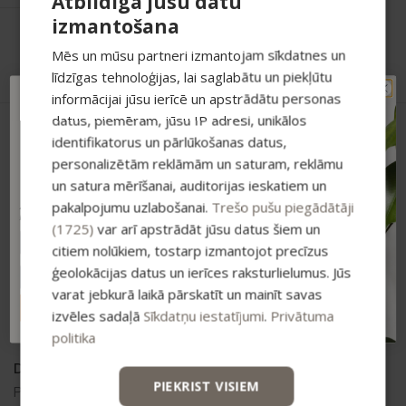
Atbildīga jūsu datu
izmantošana
Preču atgriešana
Drošs maksājums
Mēs un mūsu partneri izmantojam sīkdatnes un
līdzīgas tehnoloģijas, lai saglabātu un piekļūtu
informācijai jūsu ierīcē un apstrādātu personas
TAVAM PIRMAJAM
datus, piemēram, jūsu IP adresi, unikālos
PIRKUMAM PAPILDUS
identifikatorus un pārlūkošanas datus,
-15% ATLAIDE!
personalizētām reklāmām un saturam, reklāmu
Pieraksties jaunumiem un saņem īpašu
atlaidi savam pirmajam pasūtījumam.
un satura mērīšanai, auditorijas ieskatiem un
pakalpojumu uzlabošanai.
Trešo pušu piegādātāji
Atlaide summējas ar esošajiem piedāvājumiem
pirkumiem virs 25 €
(1725)
var arī apstrādāt jūsu datus šiem un
citiem nolūkiem, tostarp izmantojot precīzus
Vismaņi k-5, Korpuss G , Mārupes novads, LV-2167
ģeolokācijas datus un ierīces raksturlielumus. Jūs
varat jebkurā laikā pārskatīt un mainīt savas
+371 20626606
ABONĒT
izvēles sadaļā
Sīkdatņu iestatījumi
.
Privātuma
ecommerce@bio2you.eu
politika
Darba laiks
PIEKRIST VISIEM
Pr. – Pt. 08:00 – 16:30