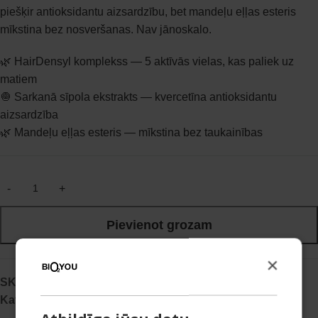
piešķir antioksidantu aizsardzību, bet mandeļu eļļas esteris
mīkstina bez nosveršanas. Nav jānoskalo.
🌿 HairDensyl komplekss — 5 aktīvās vielas, kas paliek uz
matiem
🧅 Sarkanā sīpola ekstrakts — kvercetīna antioksidantu
aizsardzība
🌿 Mandeļu eļļas esteris — mīkstina bez taukainības
Pievienot grozam
×
SKU:
4751013963801
Kategorijas:
Serumi matiem