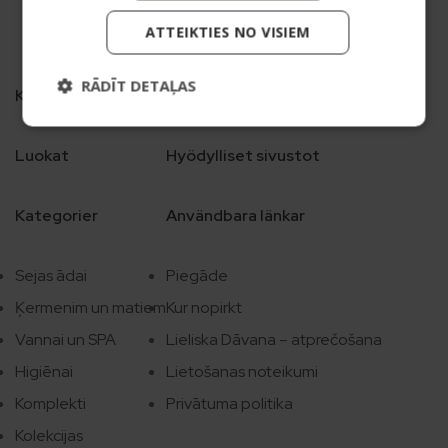
ATTEIKTIES NO VISIEM
RĀDĪT DETAĻAS
Kategorijas
Noderīgas saites
Luokat
Hyödylliset sivustot
Kategorier
Användbara länkar
Sejas ādai
Piegāde
Ķermenim un matiem
Kur nopirkt
Vannai un SPA
Lieliska Dāvana – atprečošana
Higiēnai
Lietošanas noteikumi
Komplekti
Privātuma politika
Kolekcijas