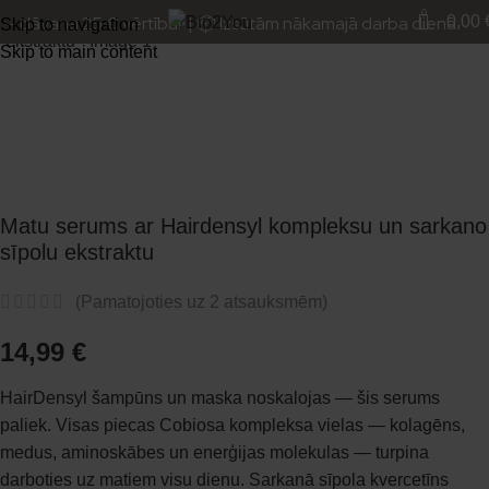
Noklikšķiniet, lai palielinātu
0
 dāvana 25 € vērtībā! | 📦 Izsūtām nākamajā darba dienā.
0,00
Skip to navigation
Skip to main content
Matu serums ar Hairdensyl kompleksu un sarkano
sīpolu ekstraktu
(Pamatojoties uz
2
atsauksmēm)
14,99
€
HairDensyl šampūns un maska noskalojas — šis serums
paliek. Visas piecas Cobiosa kompleksa vielas — kolagēns,
medus, aminoskābes un enerģijas molekulas — turpina
darboties uz matiem visu dienu. Sarkanā sīpola kvercetīns