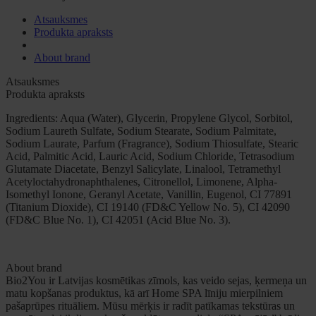
Atsauksmes
Produkta apraksts
About brand
Atsauksmes
Produkta apraksts
Ingredients: Aqua (Water), Glycerin, Propylene Glycol, Sorbitol,
Sodium Laureth Sulfate, Sodium Stearate, Sodium Palmitate,
Sodium Laurate, Parfum (Fragrance), Sodium Thiosulfate, Stearic
Acid, Palmitic Acid, Lauric Acid, Sodium Chloride, Tetrasodium
Glutamate Diacetate, Benzyl Salicylate, Linalool, Tetramethyl
Acetyloctahydronaphthalenes, Citronellol, Limonene, Alpha-
Isomethyl Ionone, Geranyl Acetate, Vanillin, Eugenol, CI 77891
(Titanium Dioxide), CI 19140 (FD&C Yellow No. 5), CI 42090
(FD&C Blue No. 1), CI 42051 (Acid Blue No. 3).
About brand
Bio2You ir Latvijas kosmētikas zīmols, kas veido sejas, ķermeņa un
matu kopšanas produktus, kā arī Home SPA līniju mierpilniem
pašaprūpes rituāliem. Mūsu mērķis ir radīt patīkamas tekstūras un