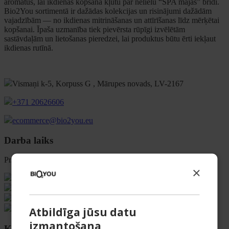
aromātus, lai ikdienas kopšana kļūtu par nelielu “SPA mājās” brīdi.
Bio2You sortimentā ir dažādas kolekcijas un risinājumi dažādām
vajadzībām — no ikdienas mitrināšanas un attīrīšanas līdz mērķētai
kopšanai. Īpaša uzmanība tiek pievērsta rūpīgi izvēlētām
sastāvdaļām un lietošanas pieredzei, lai produktus būtu ērti iekļaut
ikdienas rutīnā.
Vismaņi k-5, Korpuss G , Mārupes novads, LV-2167
+371 20626606
ecommerce@bio2you.eu
Darba laiks
Pr. – Pt. 08:00 – 16:30
×
Atbildīga jūsu datu
izmantošana
Kategorijas