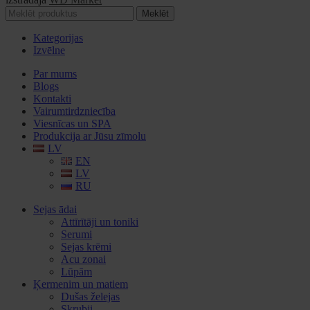
Meklēt
Kategorijas
Izvēlne
Par mums
Blogs
Kontakti
Vairumtirdzniecība
Viesnīcas un SPA
Produkcija ar Jūsu zīmolu
LV
EN
LV
RU
Sejas ādai
Attīrītāji un toniki
Serumi
Sejas krēmi
Acu zonai
Lūpām
Ķermenim un matiem
Dušas želejas
Skrubji