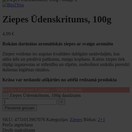
Ziepes Ūdenskritums, 100g
4,99
€
Rokām darinātas aromātiskās ziepes ar svaigu aromātu
Ziepes veidotas no augstas kvalitātes dabīgām sastāvdaļām, kas
attīra ādu un piedāvā patīkamu, maigu kopšanu. Katras ziepes tiek
rūpīgi izgatavotas ar mīlestību un rūpēm, nodrošinot unikālu pieredzi
ikdienas higiēnas rituālos.
Krāsa var nedaudz atšķirties no attēlā redzamā produkta
Izvēlies jebkuras 3 ziepes — lētākā dāvanā.
Ziepes Ūdenskritums, 100g daudzums
Pievienot grozam
SKU:
4751013967076
Kategorijas:
Ziepes
Birkas:
2+1
Preču atgriešana
Drošs maksājums