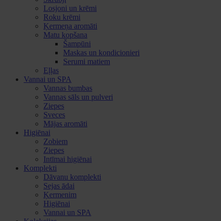
Losjoni un krēmi
Roku krēmi
Ķermeņa aromāti
Matu kopšana
Šampūni
Maskas un kondicionieri
Serumi matiem
Eļļas
Vannai un SPA
Vannas bumbas
Vannas sāls un pulveri
Ziepes
Sveces
Mājas aromāti
Higiēnai
Zobiem
Ziepes
Intīmai higiēnai
Komplekti
Dāvanu komplekti
Sejas ādai
Ķermenim
Higiēnai
Vannai un SPA