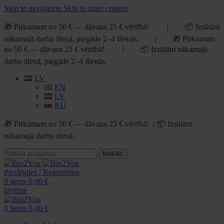
Skip to navigation
Skip to main content
🎁 Pirkumam no 50 € — dāvana 25 € vērtībā! | 📦 Izsūtām
nākamajā darba dienā, piegāde 2–4 dienās. | 🎁 Pirkumam
no 50 € — dāvana 25 € vērtībā! | 📦 Izsūtām nākamajā
darba dienā, piegāde 2–4 dienās.
LV
EN
LV
RU
🎁 Pirkumam no 50 € — dāvana 25 € vērtībā! | 📦 Izsūtām
nākamajā darba dienā.
Meklēt
Pieslēgties / Reģistrēties
0
items
0,00
€
Izvēlne
0
items
0,00
€