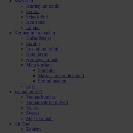
Sejas ādai
Attīrītāji un toniki
Serumi
Sejas krēmi
Acu zonai
Lūpām
Ķermenim un matiem
Dušas želejas
Skrubji
Losjoni un krēmi
Roku krēmi
Ķermeņa aromāti
Matu kopšana
Šampūni
Maskas un kondicionieri
Serumi matiem
Eļļas
Vannai un SPA
Vannas bumbas
Vannas sāls un pulveri
Ziepes
Sveces
Mājas aromāti
Higiēnai
Zobiem