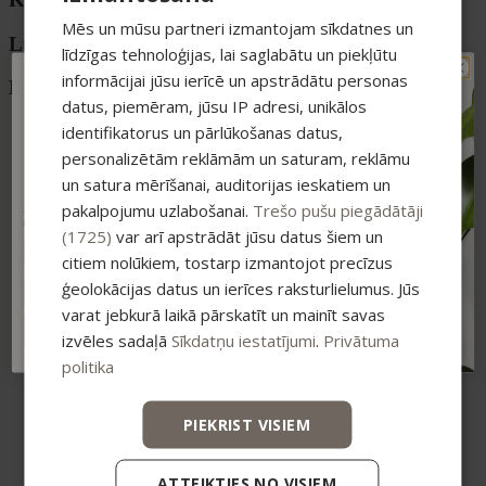
Mēs un mūsu partneri izmantojam sīkdatnes un
Luokat
līdzīgas tehnoloģijas, lai saglabātu un piekļūtu
informācijai jūsu ierīcē un apstrādātu personas
Kategorier
TAVAM PIRMAJAM
datus, piemēram, jūsu IP adresi, unikālos
PIRKUMAM PAPILDUS
identifikatorus un pārlūkošanas datus,
Sejas ādai
-15% ATLAIDE!
Attīrītāji un toniki
personalizētām reklāmām un saturam, reklāmu
Serumi
Pieraksties jaunumiem un saņem īpašu
atlaidi savam pirmajam pasūtījumam.
un satura mērīšanai, auditorijas ieskatiem un
Sejas krēmi
pakalpojumu uzlabošanai.
Trešo pušu piegādātāji
Acu zonai
Atlaide summējas ar esošajiem piedāvājumiem
pirkumiem virs 25 €
Lūpām
(1725)
var arī apstrādāt jūsu datus šiem un
Ķermenim un matiem
citiem nolūkiem, tostarp izmantojot precīzus
Dušas želejas
ģeolokācijas datus un ierīces raksturlielumus. Jūs
Skrubji
Losjoni un krēmi
varat jebkurā laikā pārskatīt un mainīt savas
Roku krēmi
ABONĒT
izvēles sadaļā
Sīkdatņu iestatījumi
.
Privātuma
Ķermeņa aromāti
politika
Matu kopšana
Šampūni
Maskas un kondicionieri
PIEKRIST VISIEM
Serumi matiem
Eļļas
Vannai un SPA
ATTEIKTIES NO VISIEM
Vannas bumbas