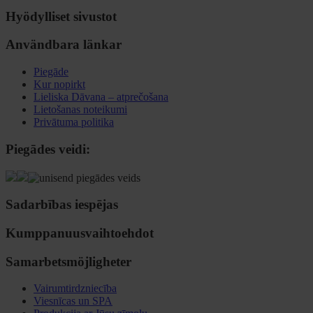
Hyödylliset sivustot
Användbara länkar
Piegāde
Kur nopirkt
Lieliska Dāvana – atprečošana
Lietošanas noteikumi
Privātuma politika
Piegādes veidi:
Sadarbības iespējas
Kumppanuusvaihtoehdot
Samarbetsmöjligheter
Vairumtirdzniecība
Viesnīcas un SPA