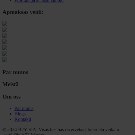
Produkcija ar Jūsu zīmolu
Apmaksas veidi:
Par mums
Meistä
Om oss
Par mums
Blogs
Kontakti
© 2024 B2Y SIA. Visas tiesības rezervētas
|
Interneta veikalu
izstrādāja
WD Market