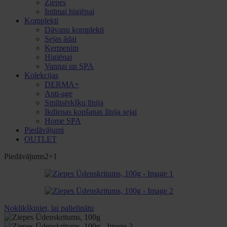
Ziepes
Intīmai higiēnai
Komplekti
Dāvanu komplekti
Sejas ādai
Ķermenim
Higiēnai
Vannai un SPA
Kolekcijas
DERMA+
Anti-age
Smiltsērkšķu līnija
Ikdienas kopšanas līnija sejai
Home SPA
Piedāvājumi
OUTLET
Piedāvājums
2+1
Noklikšķiniet, lai palielinātu