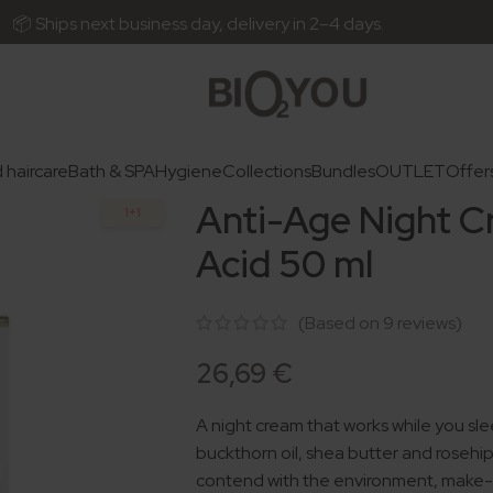
 next business day, delivery in 2–4 days.
 haircare
Bath & SPA
Hygiene
Collections
Bundles
OUTLET
Offer
Anti-Age Night C
1+1
Acid 50 ml
(Based on
9
reviews)
26,69
€
A night cream that works while you slee
buckthorn oil, shea butter and rosehip
contend with the environment, make-u