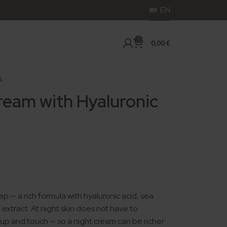
EN
0
0,00
€
s
ream with Hyaluronic
p — a rich formula with hyaluronic acid, sea
 extract. At night skin does not have to
p and touch — so a night cream can be richer