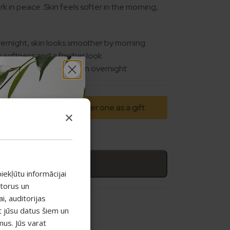
k in peace. Skin feels softer in the morning,
vernight, skin looks smoother by morning
 softness and a fresher look
d protection for dry skin overnight
ked 1+1 — get the cheaper one as a gift.
×
 to basket
iekļūtu informācijai
atorus un
, auditorijas
t jūsu datus šiem un
mus. Jūs varat