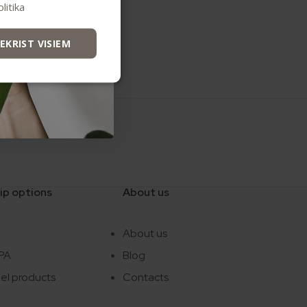
litika
IEKRIST VISIEM
e payment
ip options
About us
e
About us
SPA
Blog
bel products
Contacts