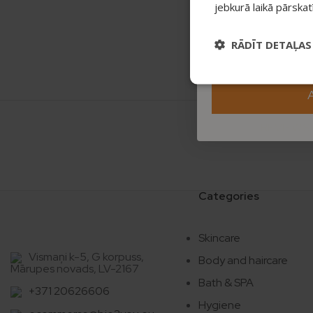
jebkurā laikā pārska
RĀDĪT DETAĻAS
REVIEWS
Categories
Skincare
Vismaņi k-5, G korpuss,
Body and haircare
Mārupes novads, LV-2167
Bath & SPA
+371 20626606
Hygiene