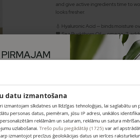
and give active ingredients time to wor
looks fresher.
💧 Hyaluronic Acid — binds moisture o
🧡 Sea Buckthorn Oil — omega-7, adds
🌿 Shea Butter + Rosehip — comfort an
 PIRMAJAM
M PAPILDUS
Choose any 2 face care products mar
 ATLAIDE!
unumiem un saņem īpašu
su datu izmantošana
Add
pirmajam pasūtījumam.
 izmantojam sīkdatnes un līdzīgas tehnoloģijas, lai saglabātu un p
ādātu personas datus, piemēram, jūsu IP adresi, unikālos identifik
esošajiem piedāvājumiem
 personalizētām reklāmām un saturam, reklāmu un satura mērīšanai
SKU:
4751013961784
ojumu uzlabošanai.
Trešo pušu piegādātāji (1725)
var arī apstrādā
Categories:
Anti-age
,
Face creams
tarp izmantojot precīzus ģeolokācijas datus un ierīces raksturlielu