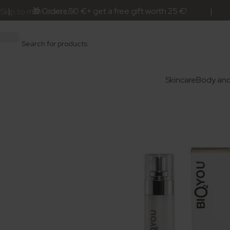
 🎁 Orders 50 €+ get a free gift worth 25 €! | 📦 Ships
Skip to main content
Skincare
Body and