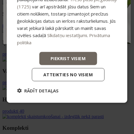
pirkumiem virs 25 €
(1725)
var arī apstrādāt jūsu datus šiem un
citiem nolūkiem, tostarp izmantojot precīzus
Sejas ādai
ģeolokācijas datus un ierīces raksturlielumus. Jūs
produkti 29
varat jebkurā laikā pārskatīt un mainīt savas
ABONĒT
izvēles sadaļā
Sīkdatņu iestatījumi
.
Privātuma
Ķermenim un matiem
politika
produkti 49
PIEKRIST VISIEM
Vannai un SPA
ATTEIKTIES NO VISIEM
produkti 27
RĀDĪT DETAĻAS
Higiēnai
produkti 40
Komplekti