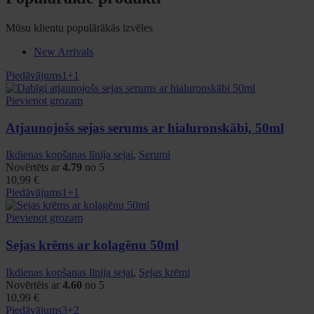
Mūsu klientu populārākās izvēles
New Arrivals
Piedāvājums
1+1
Pievienot grozam
Atjaunojošs sejas serums ar hialuronskābi, 50ml
Ikdienas kopšanas līnija sejai
,
Serumi
Novērtēts ar
4.79
no 5
10,99
€
Piedāvājums
1+1
Pievienot grozam
Sejas krēms ar kolagēnu 50ml
Ikdienas kopšanas līnija sejai
,
Sejas krēmi
Novērtēts ar
4.60
no 5
10,99
€
Piedāvājums
3+2