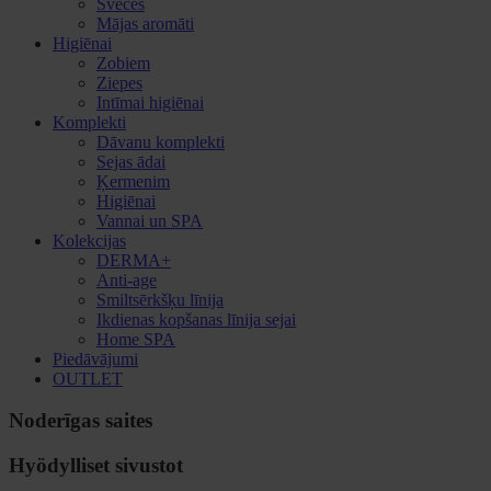
Sveces
Mājas aromāti
Higiēnai
Zobiem
Ziepes
Intīmai higiēnai
Komplekti
Dāvanu komplekti
Sejas ādai
Ķermenim
Higiēnai
Vannai un SPA
Kolekcijas
DERMA+
Anti-age
Smiltsērkšķu līnija
Ikdienas kopšanas līnija sejai
Home SPA
Piedāvājumi
OUTLET
Noderīgas saites
Hyödylliset sivustot