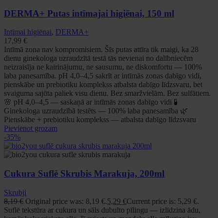
DERMA+ Putas intīmajai higiēnai, 150 ml
Intīmai higiēnai
,
DERMA+
17,99
€
Intīmā zona nav kompromisiem. Šīs putas attīra tik maigi, ka 28
dienu ginekologa uzraudzītā testā tās nevienai no dalībniecēm
neizraisīja ne kairinājumu, ne sausumu, ne diskomfortu — 100%
laba panesamība. pH 4,0–4,5 sakrīt ar intīmās zonas dabīgo vidi,
pienskābe un prebiotiku komplekss atbalsta dabīgo līdzsvaru, bet
svaiguma sajūta paliek visu dienu. Bez smaržvielām. Bez sulfātiem.
🌸 pH 4,0–4,5 — saskaņā ar intīmās zonas dabīgo vidi 🧪
Ginekologa uzraudzībā testēts — 100% laba panesamība 🌿
Pienskābe + prebiotiku komplekss — atbalsta dabīgo līdzsvaru
Pievienot grozam
-35%
Cukura Suflē Skrubis Marakuja, 200ml
Skrubji
8,19
€
Original price was: 8,19 €.
5,29
€
Current price is: 5,29 €.
Suflē tekstūra ar cukura un sāls dubulto pīlingu — izlīdzina ādu,