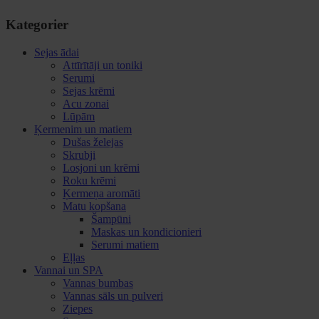
Kategorier
Sejas ādai
Attīrītāji un toniki
Serumi
Sejas krēmi
Acu zonai
Lūpām
Ķermenim un matiem
Dušas želejas
Skrubji
Losjoni un krēmi
Roku krēmi
Ķermeņa aromāti
Matu kopšana
Šampūni
Maskas un kondicionieri
Serumi matiem
Eļļas
Vannai un SPA
Vannas bumbas
Vannas sāls un pulveri
Ziepes