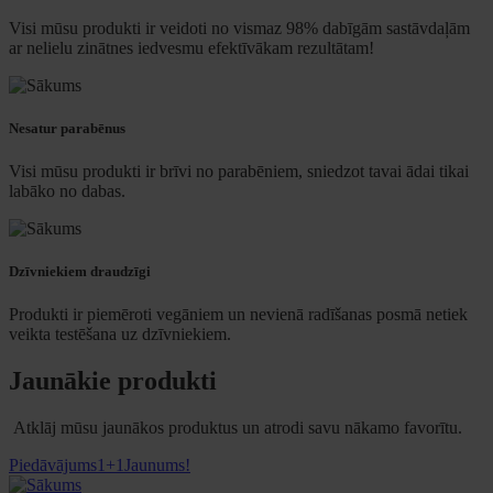
Visi mūsu produkti ir veidoti no vismaz 98% dabīgām sastāvdaļām
ar nelielu zinātnes iedvesmu efektīvākam rezultātam!
Nesatur parabēnus
Visi mūsu produkti ir brīvi no parabēniem, sniedzot tavai ādai tikai
labāko no dabas.​
Dzīvniekiem draudzīgi
Produkti ir piemēroti vegāniem un nevienā radīšanas posmā netiek
veikta testēšana uz dzīvniekiem.
Jaunākie produkti
Atklāj mūsu jaunākos produktus un atrodi savu nākamo favorītu.
Piedāvājums
1+1
Jaunums!