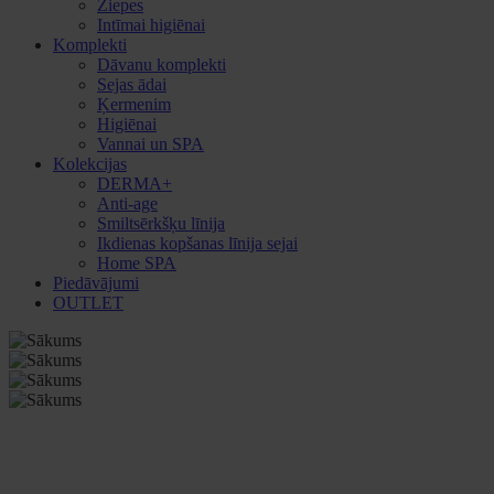
Ziepes
Intīmai higiēnai
Komplekti
Dāvanu komplekti
Sejas ādai
Ķermenim
Higiēnai
Vannai un SPA
Kolekcijas
DERMA+
Anti-age
Smiltsērkšķu līnija
Ikdienas kopšanas līnija sejai
Home SPA
Piedāvājumi
OUTLET