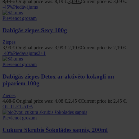
8,19
€
Original price was: 8,19 €.
3,69
€
Current price is: 3,69 €.
-45%
Piedāvājums
Pievienot grozam
Dabīgās ziepes Sexy 100g
Ziepes
3,99
€
Original price was: 3,99 €.
2,19
€
Current price is: 2,19 €.
-40%
Piedāvājums
2+1
Pievienot grozam
Dabīgās ziepes Detox ar aktivēto kokogli un
pipariem 100g
Ziepes
4,08
€
Original price was: 4,08 €.
2,45
€
Current price is: 2,45 €.
OUTLET
-51%
Pievienot grozam
Cukura Skrubis Šokolādes sapnis, 200ml