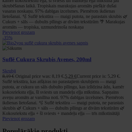
kamēr kokosriekstu eļļa, šī sviests un mandeļu eļļa mīkstina jau
skrubēšanas laikā. Tropiskais marakujas aromāts piešķir dušai
vasaras noskaņu. 97% dabīgas izcelsmes. Piemērots ikdienas
lietošanai. 🫧 Suflē tekstūra — maigi putota, ne parastais skrubis 🌿
Cukurs + sāls — dubults pīlings ar divām tekstūrām 🌴 Marakujas
aromāts — tropiska, uzmundrinoša noskaņa
Pievienot grozam
-35%
Suflē Cukura Skrubis Avenes, 200ml
Skrubji
8,19
€
Original price was: 8,19 €.
5,29
€
Current price is: 5,29 €.
Suflē tekstūra, kas atšķiras no parastajiem skrubjiem — maigi
putota, ar cukura un sāls dubulto pīlingu, kas izlīdzina ādu, kamēr
kokosriekstu eļļa, šī sviests un mandeļu eļļa mīkstina. Sapņains
aveņu aromāts ar vanilīna noti. 97% dabīgas izcelsmes. Piemērots
ikdienas lietošanai. 🫧 Suflē tekstūra — maigi putota, ne parastais
skrubis 🌿 Cukurs + sāls — dubults pīlings ar divām tekstūrām 🌿
Kokosriekstu eļļa + šī sviests + mandeļu eļļa — trīs mīkstinātāji
Pievienot grozam
Populārākie produkti