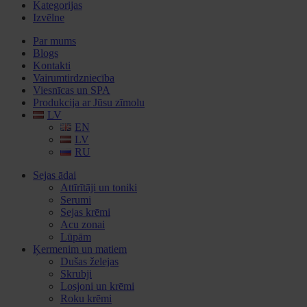
Kategorijas
Izvēlne
Par mums
Blogs
Kontakti
Vairumtirdzniecība
Viesnīcas un SPA
Produkcija ar Jūsu zīmolu
LV
EN
LV
RU
Sejas ādai
Attīrītāji un toniki
Serumi
Sejas krēmi
Acu zonai
Lūpām
Ķermenim un matiem
Dušas želejas
Skrubji
Losjoni un krēmi
Roku krēmi