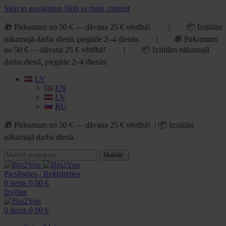
Skip to navigation
Skip to main content
🎁 Pirkumam no 50 € — dāvana 25 € vērtībā! | 📦 Izsūtām
nākamajā darba dienā, piegāde 2–4 dienās. | 🎁 Pirkumam
no 50 € — dāvana 25 € vērtībā! | 📦 Izsūtām nākamajā
darba dienā, piegāde 2–4 dienās.
LV
EN
LV
RU
🎁 Pirkumam no 50 € — dāvana 25 € vērtībā! | 📦 Izsūtām
nākamajā darba dienā.
Meklēt
Pieslēgties / Reģistrēties
0
items
0,00
€
Izvēlne
0
items
0,00
€