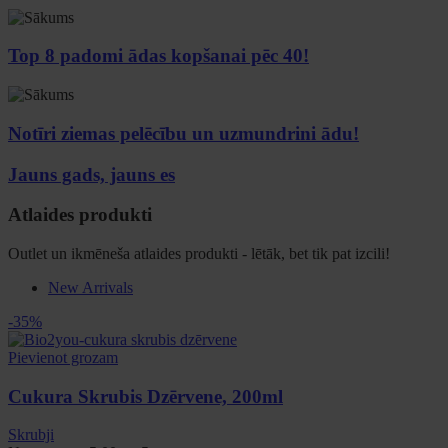
Top 8 padomi ādas kopšanai pēc 40!
Notīri ziemas pelēcību un uzmundrini ādu!
Jauns gads, jauns es
Atlaides produkti
Outlet un ikmēneša atlaides produkti - lētāk, bet tik pat izcili!
New Arrivals
-35%
Pievienot grozam
Cukura Skrubis Dzērvene, 200ml
Skrubji