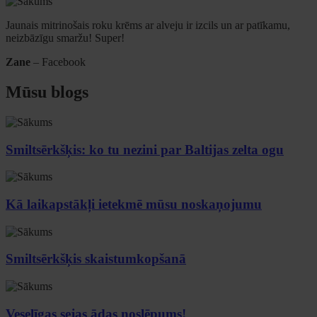
Jaunais mitrinošais roku krēms ar alveju ir izcils un ar patīkamu,
neizbāzīgu smaržu! Super!
Zane
– Facebook
Mūsu blogs
Smiltsērkšķis: ko tu nezini par Baltijas zelta ogu
Kā laikapstākļi ietekmē mūsu noskaņojumu
Smiltsērkšķis skaistumkopšanā
Veselīgas sejas ādas noslēpums!