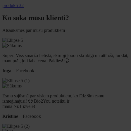
produkti 32
Ko saka mūsu klienti?
Atsauksmes par mūsu produktiem
Super! Viss smaržo lieliski, skrubji ļoooti skrubīgi un attīroši, turklāt,
manuprāt, ļoti laba cena. Paldies! 🙂
Inga
– Facebook
Esmu sajūsmā par visiem produktiem, ko līdz šim esmu
izmēģinājusi! 🙂 Bio2You noteikti ir
mana Nr.1 izvēle!
Kristīne
– Facebook