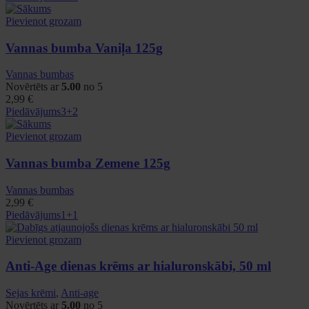
Pievienot grozam
Vannas bumba Vaniļa 125g
Vannas bumbas
Novērtēts ar
5.00
no 5
2,99
€
Piedāvājums
3+2
Pievienot grozam
Vannas bumba Zemene 125g
Vannas bumbas
2,99
€
Piedāvājums
1+1
Pievienot grozam
Anti-Age dienas krēms ar hialuronskābi, 50 ml
Sejas krēmi
,
Anti-age
Novērtēts ar
5.00
no 5