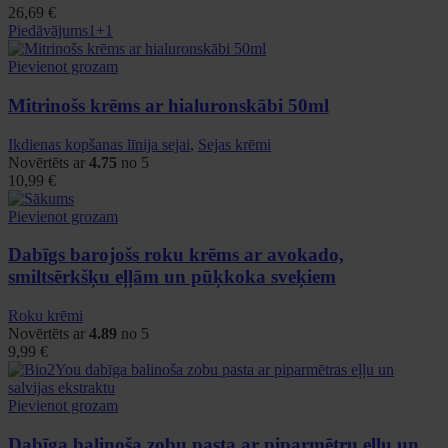
26,69
€
Piedāvājums
1+1
Pievienot grozam
Mitrinošs krēms ar hialuronskābi 50ml
Ikdienas kopšanas līnija sejai
,
Sejas krēmi
Novērtēts ar
4.75
no 5
10,99
€
Pievienot grozam
Dabīgs barojošs roku krēms ar avokado,
smiltsērkšķu eļļām un pūķkoka sveķiem
Roku krēmi
Novērtēts ar
4.89
no 5
9,99
€
Pievienot grozam
Dabīga balinoša zobu pasta ar piparmētru eļļu un