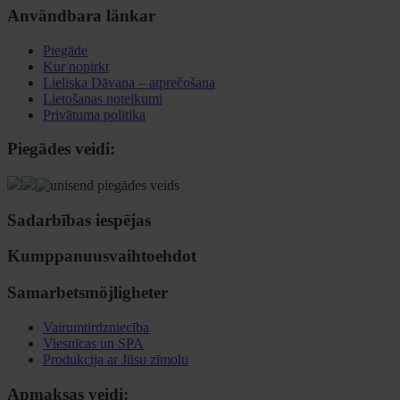
Användbara länkar
Piegāde
Kur nopirkt
Lieliska Dāvana – atprečošana
Lietošanas noteikumi
Privātuma politika
Piegādes veidi:
Sadarbības iespējas
Kumppanuusvaihtoehdot
Samarbetsmöjligheter
Vairumtirdzniecība
Viesnīcas un SPA
Produkcija ar Jūsu zīmolu
Apmaksas veidi: