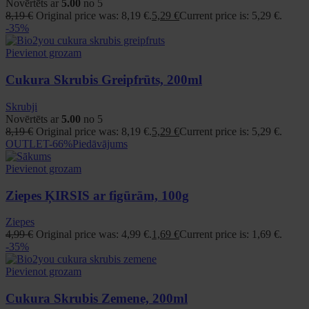
Novērtēts ar
5.00
no 5
8,19
€
Original price was: 8,19 €.
5,29
€
Current price is: 5,29 €.
-35%
Pievienot grozam
Cukura Skrubis Greipfrūts, 200ml
Skrubji
Novērtēts ar
5.00
no 5
8,19
€
Original price was: 8,19 €.
5,29
€
Current price is: 5,29 €.
OUTLET
-66%
Piedāvājums
Pievienot grozam
Ziepes ĶIRSIS ar figūrām, 100g
Ziepes
4,99
€
Original price was: 4,99 €.
1,69
€
Current price is: 1,69 €.
-35%
Pievienot grozam
Cukura Skrubis Zemene, 200ml