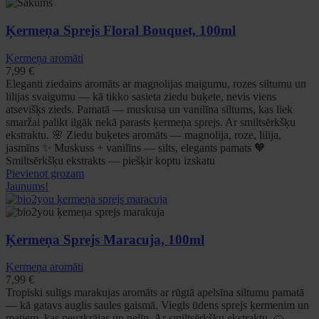
Ķermeņa Sprejs Floral Bouquet, 100ml
Ķermeņa aromāti
7,99
€
Eleganti ziedains aromāts ar magnolijas maigumu, rozes siltumu un
lilijas svaigumu — kā tikko sasieta ziedu buķete, nevis viens
atsevišķs zieds. Pamatā — muskusa un vanilīna siltums, kas liek
smaržai palikt ilgāk nekā parasts ķermeņa sprejs. Ar smiltsērkšķu
ekstraktu. 🌸 Ziedu buķetes aromāts — magnolija, roze, lilija,
jasmīns ✨ Muskuss + vanilīns — silts, elegants pamats 🧡
Smiltsērkšķu ekstrakts — piešķir koptu izskatu
Pievienot grozam
Jaunums!
Ķermeņa Sprejs Maracuja, 100ml
Ķermeņa aromāti
7,99
€
Tropiski sulīgs marakujas aromāts ar rūgtā apelsīna siltumu pamatā
— kā gatavs auglis saules gaismā. Viegls ūdens sprejs ķermenim un
matiem, kas neuzkrājas un nelīp. Ar smiltsērkšķu ekstraktu. 🍊