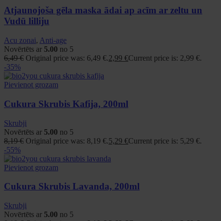
Atjaunojoša gēla maska ādai ap acīm ar zeltu un
Vudū lilliju
Acu zonai
,
Anti-age
Novērtēts ar
5.00
no 5
6,49
€
Original price was: 6,49 €.
2,99
€
Current price is: 2,99 €.
-35%
Pievienot grozam
Cukura Skrubis Kafija, 200ml
Skrubji
Novērtēts ar
5.00
no 5
8,19
€
Original price was: 8,19 €.
5,29
€
Current price is: 5,29 €.
-55%
Pievienot grozam
Cukura Skrubis Lavanda, 200ml
Skrubji
Novērtēts ar
5.00
no 5