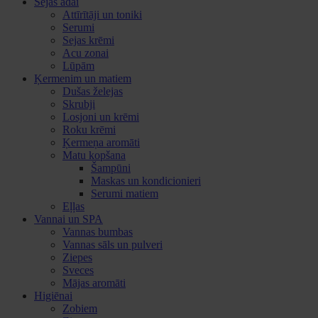
Sejas ādai
Attīrītāji un toniki
Serumi
Sejas krēmi
Acu zonai
Lūpām
Ķermenim un matiem
Dušas želejas
Skrubji
Losjoni un krēmi
Roku krēmi
Ķermeņa aromāti
Matu kopšana
Šampūni
Maskas un kondicionieri
Serumi matiem
Eļļas
Vannai un SPA
Vannas bumbas
Vannas sāls un pulveri
Ziepes
Sveces
Mājas aromāti
Higiēnai
Zobiem