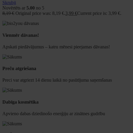
Skrubji
Novērtēts ar
5.00
no 5
8,19
€
Original price was: 8,19 €.
3,99
€
Current price is: 3,99 €.
Vienmēr dāvanas!
Apskati piedāvājumus – katru mēnesi pieejamas dāvanas!
Preču atgriešana
Preci var atgriezt 14 dienu laikā no pasūtījuma saņemšanas
Dabīga kosmētika
Apvieno dabas dziedinošo enerģiju ar zinātnes gudrību