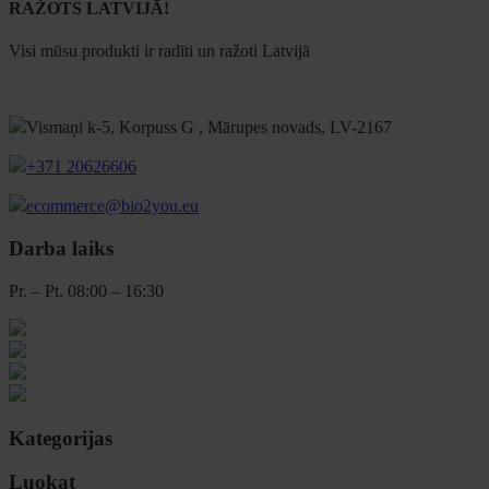
RAŽOTS LATVIJĀ!
Visi mūsu produkti ir radīti un ražoti Latvijā
Vismaņi k-5, Korpuss G , Mārupes novads, LV-2167
+371 20626606
ecommerce@bio2you.eu
Darba laiks
Pr. – Pt. 08:00 – 16:30
Kategorijas
Luokat