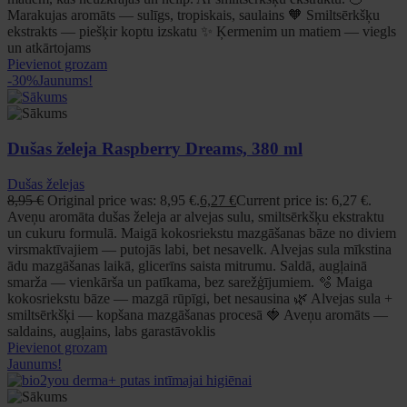
Marakujas aromāts — sulīgs, tropiskais, saulains 🧡 Smiltsērkšķu
ekstrakts — piešķir koptu izskatu ✨ Ķermenim un matiem — viegls
un atkārtojams
Pievienot grozam
-30%
Jaunums!
Dušas želeja Raspberry Dreams, 380 ml
Dušas želejas
8,95
€
Original price was: 8,95 €.
6,27
€
Current price is: 6,27 €.
Aveņu aromāta dušas želeja ar alvejas sulu, smiltsērkšķu ekstraktu
un cukuru formulā. Maigā kokosriekstu mazgāšanas bāze no diviem
virsmaktīvajiem — putojās labi, bet nesavelk. Alvejas sula mīkstina
ādu mazgāšanas laikā, glicerīns saista mitrumu. Saldā, augļainā
smarža — vienkārša un patīkama, bez sarežģījumiem. 🫧 Maiga
kokosriekstu bāze — mazgā rūpīgi, bet nesausina 🌿 Alvejas sula +
smiltsērkšķi — kopšana mazgāšanas procesā 🍓 Aveņu aromāts —
saldains, augļains, labs garastāvoklis
Pievienot grozam
Jaunums!