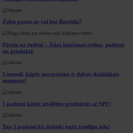
Zobu pastas ar vai bez fluorīda?
Pāreja uz rudeni – Ādas kopšanas rutīna, padomi
un produkti!
5 iemesli, kāpēc novecošana ir dzīves skaistākais
moments!
5 padomi kāpēc izvēlēties produktus ar SPF!
Top 5 padomi kā dabiski iegūt veselīgu ādu!