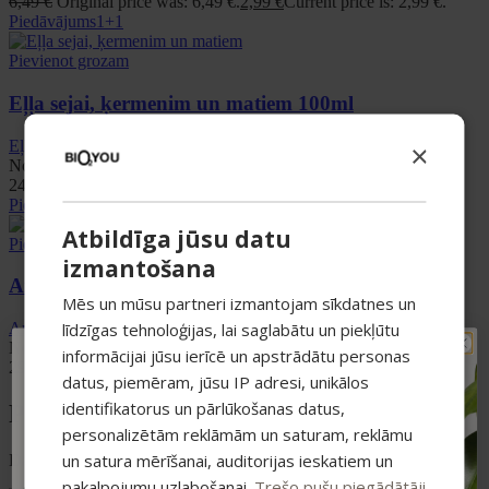
6,49
€
Original price was: 6,49 €.
2,99
€
Current price is: 2,99 €.
Piedāvājums
1+1
Pievienot grozam
Eļļa sejai, ķermenim un matiem 100ml
Eļļas
,
Smiltsērkšķu līnija
×
Novērtēts ar
4.93
no 5
24,99
€
Piedāvājums
1+1
Atbildīga jūsu datu
Pievienot grozam
izmantošana
Anti-Age serums sejas ādai 15ml
Mēs un mūsu partneri izmantojam sīkdatnes un
līdzīgas tehnoloģijas, lai saglabātu un piekļūtu
Anti-age
,
Serumi
Novērtēts ar
4.85
no 5
informācijai jūsu ierīcē un apstrādātu personas
TAVAM PIRMAJAM
29,99
€
datus, piemēram, jūsu IP adresi, unikālos
PIRKUMAM PAPILDUS
identifikatorus un pārlūkošanas datus,
Produktu kategorijas
-15% ATLAIDE!
personalizētām reklāmām un saturam, reklāmu
Pieraksties jaunumiem un saņem īpašu
atlaidi savam pirmajam pasūtījumam.
un satura mērīšanai, auditorijas ieskatiem un
Dažādi produkti tavai veselībai un skaistumam
pakalpojumu uzlabošanai.
Trešo pušu piegādātāji
Atlaide summējas ar esošajiem piedāvājumiem