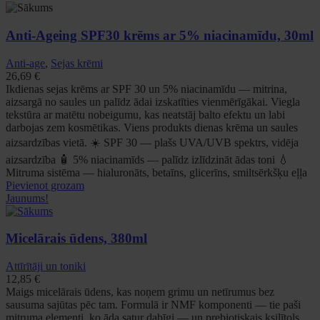
Anti-Ageing SPF30 krēms ar 5% niacinamīdu, 30ml
Anti-age
,
Sejas krēmi
26,69
€
Ikdienas sejas krēms ar SPF 30 un 5% niacinamīdu — mitrina,
aizsargā no saules un palīdz ādai izskatīties vienmērīgākai. Viegla
tekstūra ar matētu nobeigumu, kas neatstāj balto efektu un labi
darbojas zem kosmētikas. Viens produkts dienas krēma un saules
aizsardzības vietā. ☀️ SPF 30 — plašs UVA/UVB spektrs, vidēja
aizsardzība 🧴 5% niacinamīds — palīdz izlīdzināt ādas toni 💧
Mitruma sistēma — hialuronāts, betaīns, glicerīns, smiltsērkšķu eļļa
Pievienot grozam
Jaunums!
Micelārais ūdens, 380ml
Attīrītāji un toniki
12,85
€
Maigs micelārais ūdens, kas noņem grimu un netīrumus bez
sausuma sajūtas pēc tam. Formulā ir NMF komponenti — tie paši
mitruma elementi, ko āda satur dabīgi — un prebiotiskais ksilītols,