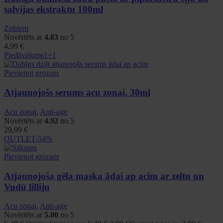
salvijas ekstraktu 100ml
Zobiem
Novērtēts ar
4.83
no 5
4,99
€
Piedāvājums
1+1
Pievienot grozam
Atjaunojošs serums acu zonai, 30ml
Acu zonai
,
Anti-age
Novērtēts ar
4.92
no 5
29,99
€
OUTLET
-54%
Pievienot grozam
Atjaunojoša gēla maska ādai ap acīm ar zeltu un
Vudū lilliju
Acu zonai
,
Anti-age
Novērtēts ar
5.00
no 5