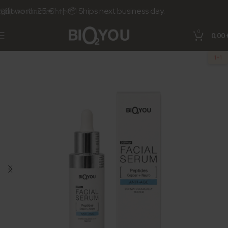
ift worth 25 €! | 📦 Ships next business day.
Skip to main content
0
0,00
1+1