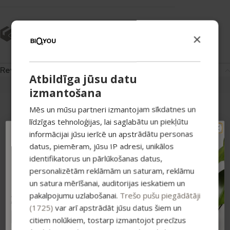
Returning goods
Secure payment
×
Reviews
Atbildīga jūsu datu
5,0
izmantošana
Mēs un mūsu partneri izmantojam sīkdatnes un
līdzīgas tehnoloģijas, lai saglabātu un piekļūtu
Pamatojoties uz 1 atsauksmēm
informācijai jūsu ierīcē un apstrādātu personas
TAVAM PIRMAJAM
datus, piemēram, jūsu IP adresi, unikālos
PIRKUMAM PAPILDUS
identifikatorus un pārlūkošanas datus,
-15% ATLAIDE!
personalizētām reklāmām un saturam, reklāmu
5 zvaigznes
100%
Pieraksties jaunumiem un saņem īpašu
atlaidi savam pirmajam pasūtījumam.
un satura mērīšanai, auditorijas ieskatiem un
4 zvaigžņu
0%
pakalpojumu uzlabošanai.
Trešo pušu piegādātāji
Atlaide summējas ar esošajiem piedāvājumiem
3 zvaigznes
0%
pirkumiem virs 25 €
(1725)
var arī apstrādāt jūsu datus šiem un
2 zvaigznes
0%
citiem nolūkiem, tostarp izmantojot precīzus
1 zvaigzne
0%