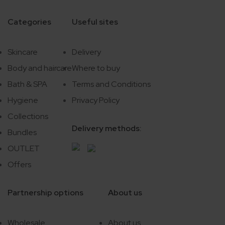
Categories
Useful sites
Skincare
Delivery
Body and haircare
Where to buy
Bath & SPA
Terms and Conditions
Hygiene
Privacy Policy
Collections
Delivery methods:
Bundles
OUTLET
Offers
Partnership options
About us
Wholesale
About us