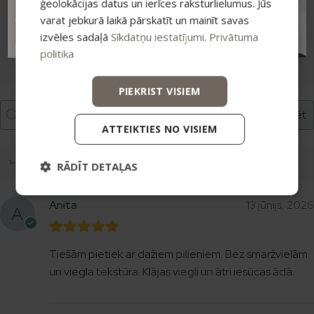
ģeolokācijas datus un ierīces raksturlielumus. Jūs
varat jebkurā laikā pārskatīt un mainīt savas
ABONĒT
izvēles sadaļā
Sīkdatņu iestatījumi
.
Privātuma
politika
Pievienot atsauksmi
PIEKRIST VISIEM
Meklēt
ATTEIKTIES NO VISIEM
1–1 no 1 atsauksmēm
RĀDĪT DETAĻAS
Anita
13 jūnijs, 2026
Tiešām pietiek ar dažiem pilieniem. Bez smaržvielām
un viegla tekstūra. Klājas viegli un ātri iesūcas ādā.