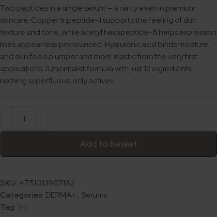
Two peptides in a single serum — a rarity even in premium
skincare. Copper tripeptide-1 supports the feeling of skin
texture and tone, while acetyl hexapeptide-8 helps expression
lines appear less pronounced. Hyaluronic acid binds moisture,
and skin feels plumper and more elastic from the very first
applications. A minimalist formula with just 12 ingredients —
nothing superfluous, only actives.
Add to basket
SKU:
4751013967182
Categories:
DERMA+
,
Serums
Tag:
1+1