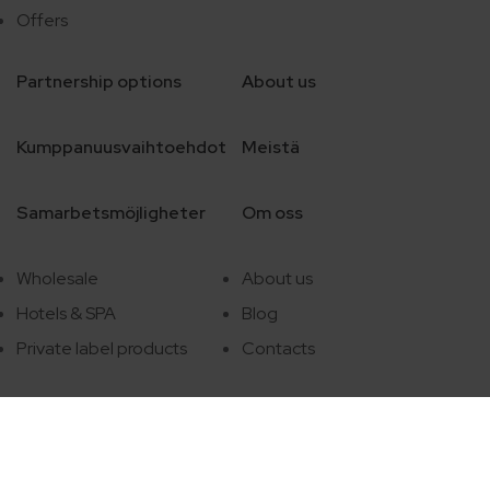
Offers
Partnership options
About us
Kumppanuusvaihtoehdot
Meistä
Samarbetsmöjligheter
Om oss
Wholesale
About us
Hotels & SPA
Blog
Private label products
Contacts
Payment methods: