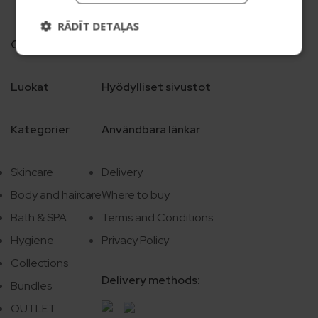
RĀDĪT DETAĻAS
Categories
Useful sites
Luokat
Hyödylliset sivustot
Kategorier
Användbara länkar
Skincare
Delivery
Body and haircare
Where to buy
Bath & SPA
Terms and Conditions
Hygiene
Privacy Policy
Collections
Delivery methods:
Bundles
OUTLET