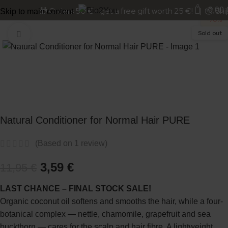
OUTLET
0
🎁 Orders 50 €+ get a free gift worth 25 €! | 📦 Ship
0,00
Skip to main content
-70%
Sold out
Click to enlarge
Natural Conditioner for Normal Hair PURE
(Based on
1
review)
3,59
€
11,95
€
LAST CHANCE – FINAL STOCK SALE!
Organic coconut oil softens and smooths the hair, while a four-
botanical complex — nettle, chamomile, grapefruit and sea
buckthorn — cares for the scalp and hair fibre. A lightweight