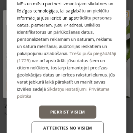
Mēs un mūsu partneri izmantojam sīkdatnes un
līdzīgas tehnoloģijas, lai saglabātu un piekļūtu
informācijai jūsu ierīcē un apstrādātu personas
TAVAM PIRMAJAM
datus, piemēram, jūsu IP adresi, unikālos
PIRKUMAM PAPILDUS
identifikatorus un pārlūkošanas datus,
-15% ATLAIDE!
personalizētām reklāmām un saturam, reklāmu
Pieraksties jaunumiem un saņem īpašu
atlaidi savam pirmajam pasūtījumam.
un satura mērīšanai, auditorijas ieskatiem un
pakalpojumu uzlabošanai.
Trešo pušu piegādātāji
Atlaide summējas ar esošajiem piedāvājumiem
pirkumiem virs 25 €
(1725)
var arī apstrādāt jūsu datus šiem un
citiem nolūkiem, tostarp izmantojot precīzus
Vismaņi k-5, G korpuss, Mārupes novads, LV-2167
ģeolokācijas datus un ierīces raksturlielumus. Jūs
varat jebkurā laikā pārskatīt un mainīt savas
+371 20626606
ABONĒT
izvēles sadaļā
Sīkdatņu iestatījumi
.
Privātuma
ecommerce@bio2you.eu
politika
Working time
PIEKRIST VISIEM
Mon. – Fri. 08:00 – 16:30
ATTEIKTIES NO VISIEM